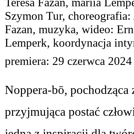
Teresa Fazan, mariia Lempe
Szymon Tur, choreografia: 
Fazan, muzyka, wideo: Erne
Lemperk, koordynacja int
premiera: 29 czerwca 2024
N
oppera-bō, pochodząca z
przyjmująca postać człowie
jedną z inspiracji dla tw