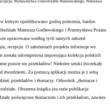
recepcja
, Wydawnictwa Uniwersytetu Warszawskiego, Warszawa
, w którym opublikowano godną polecenia, bardzo
półudziale Mateusza Godlewskiego i Przemysława Pożara
także opracowana według tych samych założeń
ia, recepcja.
O założeniach projektu informuje we
 została udostępniona imponująca kolekcja polskich
ie prawie sto przekładów! Niektóre sztuki doczekały
 dwudziestu. Za pomocą aplikacji można je z sobą
ieł, przekładów i tłumaczy. Odnośnik „tłumacze i
ozdziału. Obszerna książka (na razie publikacja
zdziały poświęcone tłumaczom i ich przekładom, zawiera