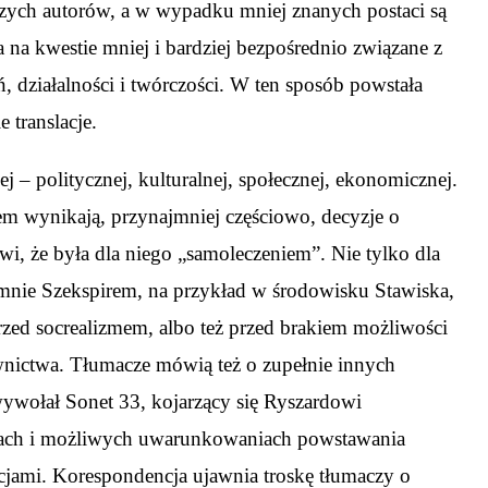
rczych autorów, a w wypadku mniej znanych postaci są
 na kwestie mniej i bardziej bezpośrednio związane z
, działalności i twórczości. W ten sposób powstała
 translacje.
j – politycznej, kulturalnej, społecznej, ekonomicznej.
sem wynikają, przynajmniej częściowo, decyzje o
i, że była dla niego „samoleczeniem”. Nie tylko dla
emnie Szekspirem, na przykład w środowisku Stawiska,
zed socrealizmem, albo też przed brakiem możliwości
wnictwa. Tłumacze mówią też o zupełnie innych
wywołał Sonet 33, kojarzący się Ryszardowi
ciach i możliwych uwarunkowaniach powstawania
cjami. Korespondencja ujawnia troskę tłumaczy o