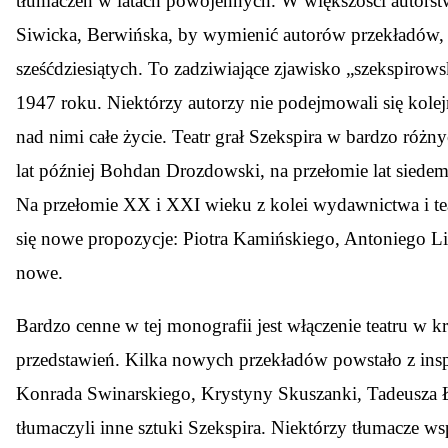
tłumaczeń w latach powojennych. W większości autorstwa
Siwicka, Berwińska, by wymienić autorów przekładów, któ
sześćdziesiątych. To zadziwiające zjawisko „szekspiro
1947 roku. Niektórzy autorzy nie podejmowali się kolej
nad nimi całe życie. Teatr grał Szekspira w bardzo różny
lat później Bohdan Drozdowski, na przełomie lat siede
Na przełomie XX i XXI wieku z kolei wydawnictwa i te
się nowe propozycje: Piotra Kamińskiego, Antoniego Li
nowe.
Bardzo cenne w tej monografii jest włączenie teatru w k
przedstawień. Kilka nowych przekładów powstało z insp
Konrada Swinarskiego, Krystyny Skuszanki, Tadeusza Ł
tłumaczyli inne sztuki Szekspira. Niektórzy tłumacze ws