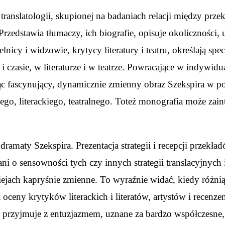
translatologii, skupionej na badaniach relacji między prz
Przedstawia tłumaczy, ich biografie, opisuje okoliczności,
ytelnicy i widzowie, krytycy literatury i teatru, określają spe
czasie, w literaturze i w teatrze. Powracające w indywidu
iając fascynujący, dynamicznie zmienny obraz Szekspira w 
go, literackiego, teatralnego. Toteż monografia może zaint
ramaty Szekspira. Prezentacja strategii i recepcji przek
i o sensowności tych czy innych strategii translacyjnych 
ach kapryśnie zmienne. To wyraźnie widać, kiedy różnią si
 oceny krytyków literackich i literatów, artystów i recen
atr przyjmuje z entuzjazmem, uznane za bardzo współczesne