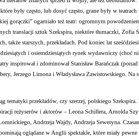
 literatów znanych sprzed II wojny, ale też debiutantów. 
re były często, lub dosyć często, grane były w teatrach w 
wskiej gorączki” ogarniało też teatr: ogromnym powodzeni
nych translacji sztuk Szekspira, niektóre tłumaczki, Zofi
ch, także starszych, przekładach. Pod koniec lat sześćdzies
mdziesiątych i osiemdziesiątych rynek wydawniczy (choć n
atry inspirował i zdominował Stanisław Barańczak (ponad
bery, Jerzego Limona i Władysława Zawistowskiego. Na sce
rąg tematyki przekładów, czy szerzej, polskiego Szekspira
iracji reżyserów i aktorów – Leona Schillera, Arnolda Sz
omnickiego, Andrzeja Wajdy, Andrzeja Seweryna. Czasami
pominają oglądane w Anglii spektakle, które miały pewne zn