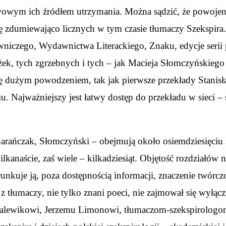
wowym ich źródłem utrzymania. Można sądzić, że powoje
zdumiewająco licznych w tym czasie tłumaczy Szekspira.
iczego, Wydawnictwa Literackiego, Znaku, edycje serii 
ek, tych zgrzebnych i tych – jak Macieja Słomczyńskiego 
ę dużym powodzeniem, tak jak pierwsze przekłady Stanis
iu. Najważniejszy jest łatwy dostęp do przekładu w sieci 
 Barańczak, Słomczyński – obejmują około osiemdziesięciu
lkanaście, zaś wiele – kilkadziesiąt. Objętość rozdziałów 
unkuje ją, poza dostępnością informacji, znaczenie twórczo
n z tłumaczy, nie tylko znani poeci, nie zajmował się wy
alewikowi, Jerzemu Limonowi, tłumaczom-szekspirologo