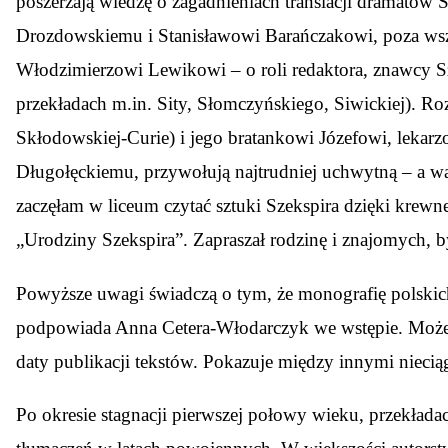
poszerzają wiedzę o zagadnieniach translacji dramatów S
Drozdowskiemu i Stanisławowi Barańczakowi, poza wszy
Włodzimierzowi Lewikowi – o roli redaktora, znawcy Sz
przekładach m.in. Sity, Słomczyńskiego, Siwickiej). 
Skłodowskiej-Curie) i jego bratankowi Józefowi, lekarz
Długołęckiemu, przywołują najtrudniej uchwytną – a w
zaczęłam w liceum czytać sztuki Szekspira dzięki kre
„Urodziny Szekspira”. Zapraszał rodzinę i znajomych, by
Powyższe uwagi świadczą o tym, że monografię polskich
podpowiada Anna Cetera-Włodarczyk we wstępie. Może na
daty publikacji tekstów. Pokazuje między innymi nieciąg
Po okresie stagnacji pierwszej połowy wieku, przekład