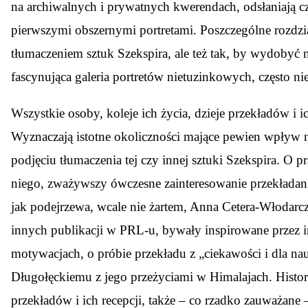
na archiwalnych i prywatnych kwerendach, odsłaniają cz
pierwszymi obszernymi portretami. Poszczególne rozdzia
tłumaczeniem sztuk Szekspira, ale też tak, by wydobyć n
fascynująca galeria portretów nietuzinkowych, często nie
Wszystkie osoby, koleje ich życia, dzieje przekładów i i
Wyznaczają istotne okoliczności mające pewien wpływ na
podjęciu tłumaczenia tej czy innej sztuki Szekspira. O 
niego, zważywszy ówczesne zainteresowanie przekładani
jak podejrzewa, wcale nie żartem, Anna Cetera-Włodarc
innych publikacji w PRL-u, bywały inspirowane przez i
motywacjach, o próbie przekładu z „ciekawości i dla na
Długołęckiemu z jego przeżyciami w Himalajach. Histo
przekładów i ich recepcji, także – co rzadko zauważan