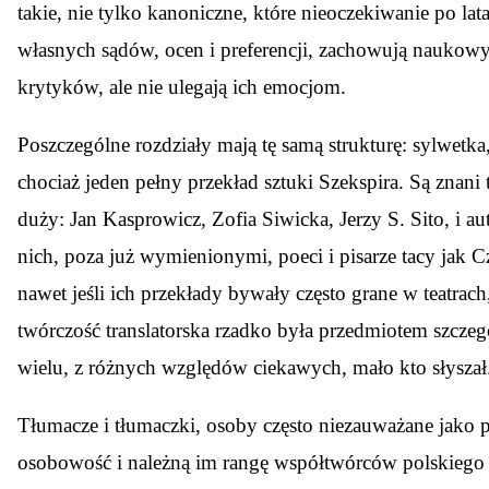
takie, nie tylko kanoniczne, które nieoczekiwanie po l
własnych sądów, ocen i preferencji, zachowują naukowy 
krytyków, ale nie ulegają ich emocjom.
Poszczególne rozdziały mają tę samą strukturę: sylwetka,
chociaż jeden pełny przekład sztuki Szekspira. Są znan
duży: Jan Kasprowicz, Zofia Siwicka, Jerzy S. Sito, i a
nich, poza już wymienionymi, poeci i pisarze tacy jak 
nawet jeśli ich przekłady bywały często grane w teatrach
twórczość translatorska rzadko była przedmiotem szcze
wielu, z różnych względów ciekawych, mało kto słyszał.
Tłumacze i tłumaczki, osoby często niezauważane jako 
osobowość i należną im rangę współtwórców polskiego S