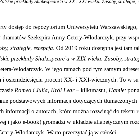
Polskie przekłady Shakespeare’a w XX i XXI wieku. Zasoby, strategie, 
arty dostęp do repozytorium Uniwersytetu Warszawskiego
dów dramatów Szekspira Anny Cetery-Włodarczyk, przy ws
y, strategie, recepcja
. Od 2019 roku dostępna jest tam 
skie przekłady Shakespeare’a w XIX wieku. Zasoby, strateg
etera-Włodarczyk. W jego ramach pod tym samym adresem
i osiemdziesięciu procent XX- i XXI-wiecznych. To w sum
 czasie
Romeo i Julia
,
Król Lear –
kilkunastu,
Hamlet
ponad
ie podstawowych informacji dotyczących tłumaczonych dz
ch informacji o autorach, które można rozwinąć do tekstu r
owej i jako e-book) gromadzi w układzie alfabetycznym ro
Cetery-Włodarczyk. Warto przeczytać ją w całości.