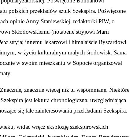
j i popularyzatorskiej. Poświęcone Bohdanowi
tu polskich przekładów sztuk Szekspira. Poświęcone
ach opinie Anny Staniewskiej, redaktorki PIW, o
awowi Skłodowskiemu (notabene stryjowi Marii
eta
stryja; innemu lekarzowi i himalaiście Ryszardowi
dzinnym, w życiu kulturalnym małych środowisk. Sama
orocznie w swoim mieszkaniu w Sopocie organizował
maty.
nacznie, znacznie więcej niż tu wspomniane. Niektóre
zekspira jest lektura chronologiczna, uwzględniająca
szące się fale zainteresowania przekładami Szekspira.
wieku, widać wręcz eksplozję szekspirowskich