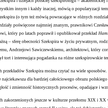
zekspira i dziejach polskiej szekspirologii – akademickie
stkim innym i każdy inaczej, mówią o popularyzacji tema
ekspira (o tym też mówią powracające w różnych rozdział
Rozdziały poświęcone najmniej znanym, prawnikowi Czesł
owi, który po latach poprawił i opublikował przekład
Haml
ażną – sferę obecności Szekspira w życiu prywatnym, ro
wnemu, Andrzejowi Sawiczewskiemu, architektowi, który c
ł tort i interesująca pogadanka na różne szekspirowskie te
 przekładów Szekspira można czytać na wiele sposobów. Z
jciekawsza dla bardziej całościowego obrazu polskiego S
łość i zmienność historycznych procesów, opadające i wzno
ach zakorzenionych jeszcze w kulturze przełomu XIX i XX 