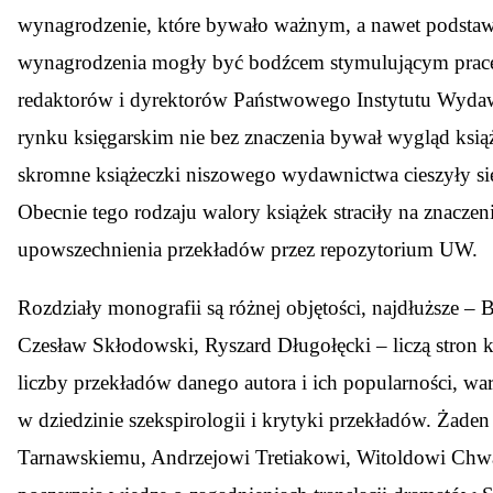
wynagrodzenie, które bywało ważnym, a nawet podsta
wynagrodzenia mogły być bodźcem stymulującym pracę 
redaktorów i dyrektorów Państwowego Instytutu Wydawn
rynku księgarskim nie bez znaczenia bywał wygląd książ
skromne książeczki niszowego wydawnictwa cieszyły si
Obecnie tego rodzaju walory książek straciły na znaczen
upowszechnienia przekładów przez repozytorium UW.
Rozdziały monografii są różnej objętości, najdłuższe –
Czesław Skłodowski, Ryszard Długołęcki – liczą stron ki
liczby przekładów danego autora i ich popularności, war
w dziedzinie szekspirologii i krytyki przekładów. Żade
Tarnawskiemu, Andrzejowi Tretiakowi, Witoldowi Chw