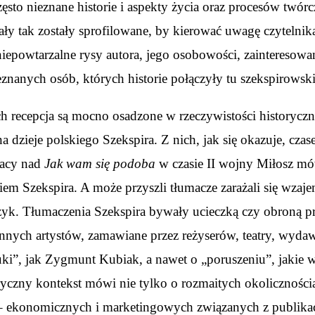
ęsto nieznane historie i aspekty życia oraz procesów twó
ły tak zostały sprofilowane, by kierować uwagę czytelnika
iepowtarzalne rysy autora, jego osobowości, zainteresowań
znanych osób, których historie połączyły tu szekspirowskie
ch recepcja są mocno osadzone w rzeczywistości historyczne
 dzieje polskiego Szekspira. Z nich, jak się okazuje, cza
pracy nad
Jak wam się podoba
w czasie II wojny Miłosz mów
em Szekspira. A może przyszli tłumacze zarażali się wzaj
zyk. Tłumaczenia Szekspira bywały ucieczką czy obroną pr
nnych artystów, zamawiane przez reżyserów, teatry, wyda
uki”, jak Zygmunt Kubiak, a nawet o „poruszeniu”, jakie 
ryczny kontekst mówi nie tylko o rozmaitych okolicznoś
e – ekonomicznych i marketingowych związanych z publika