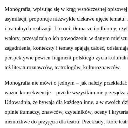
Monografia, wpisując się w krąg współczesnej opisowej 
asymilacji, proponuje niezwykle ciekawe ujęcie tematu. 
i teatralnych realizacji. I to oni, tłumacze i odbiorcy, cz
walory, przesądzają o ich powodzeniu w danym miejscu i 
zagadnienia, konteksty i tematy spajają całość, odsłan
perspektywie pewien fragment polskiego życia kulturalne
też literaturoznawców, teatrologów, kulturoznawców.
Monografia nie mówi o jednym – jak należy przekładać d
ważne konsekwencje – przede wszystkim nie przesądza an
Udowadnia, że bywają dla każdego inne, a w swoich dziej
opinie tłumaczy, znawców, czytelników, oceny i kryteria
niemożliwe do przyjęcia dla teatru. Przekłady, które te