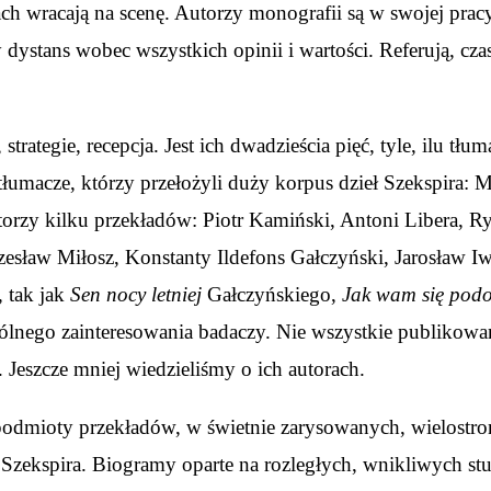
atach wracają na scenę. Autorzy monografii są w swojej pr
dystans wobec wszystkich opinii i wartości. Referują, cza
 strategie, recepcja. Jest ich dwadzieścia pięć, tyle, ilu 
i tłumacze, którzy przełożyli duży korpus dzieł Szekspira
utorzy kilku przekładów: Piotr Kamiński, Antoni Libera, R
Czesław Miłosz, Konstanty Ildefons Gałczyński, Jarosław I
, tak jak
Sen nocy letniej
Gałczyńskiego,
Jak wam się pod
gólnego zainteresowania badaczy. Nie wszystkie publikowa
 Jeszcze mniej wiedzieliśmy o ich autorach.
podmioty przekładów, w świetnie zarysowanych, wielostro
zekspira. Biogramy oparte na rozległych, wnikliwych stu