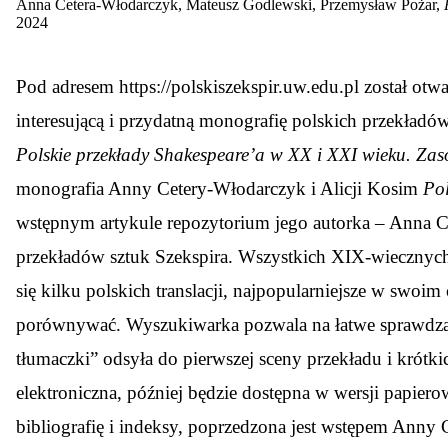
Anna Cetera-Włodarczyk, Mateusz Godlewski, Przemysław Pożar,
2024
P
od adresem
https://polskiszekspir.uw.edu.pl
został otw
interesującą i przydatną monografię polskich przekła
Polskie przekłady Shakespeare’a w XX i XXI wieku. Zasob
monografia Anny Cetery-Włodarczyk i Alicji Kosim
Pol
wstępnym artykule repozytorium jego autorka – Anna C
przekładów sztuk Szekspira. Wszystkich XIX-wiecznych 
się kilku polskich translacji, najpopularniejsze w swoim
porównywać. Wyszukiwarka pozwala na łatwe sprawdzan
tłumaczki” odsyła do pierwszej sceny przekładu i krótki
elektroniczna, później będzie dostępna w wersji papier
bibliografię i indeksy, poprzedzona jest wstępem Anny 