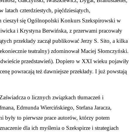
Miłosz, Gałczyński, Iwaszkiewicz, Dygat, Brandstaetter,
latach czterdziestych, pięćdziesiątych,
em cieszył się Ogólnopolski Konkurs Szekspirowski w
a Siwicka i Krystyna Berwińska, z przerwami pracowały
iątych przekłady zaczął publikować Jerzy S. Sito, a kilka
iekoniecznie teatralny) zdominował Maciej Słomczyński.
 dwieście przedstawień). Dopiero w XXI wieku pojawiły
nę powracają też dawniejsze przekłady. I już powstają
. Zaświadcza o licznych związkach tłumaczeń i
yfmana, Edmunda Wiercińskiego, Stefana Jaracza,
 były to pierwsze prace autorów, którzy potem
aczenie dla ich myślenia o Szekspirze i strategiach