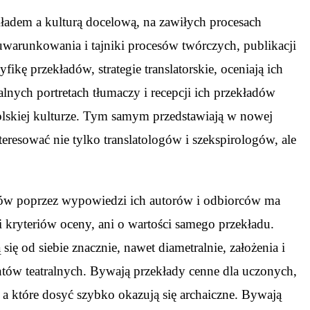
ekładem a kulturą docelową, na zawiłych procesach
 uwarunkowania i tajniki procesów twórczych, publikacji
cyfikę przekładów, strategie translatorskie, oceniają ich
alnych portretach tłumaczy i recepcji ich przekładów
polskiej kulturze. Tym samym przedstawiają w nowej
eresować nie tylko translatologów i szekspirologów, ale
ładów poprzez wypowiedzi ich autorów i odbiorców ma
i kryteriów oceny, ani o wartości samego przekładu.
ę od siebie znacznie, nawet diametralnie, założenia i
zentów teatralnych. Bywają przekłady cenne dla uczonych,
, a które dosyć szybko okazują się archaiczne. Bywają