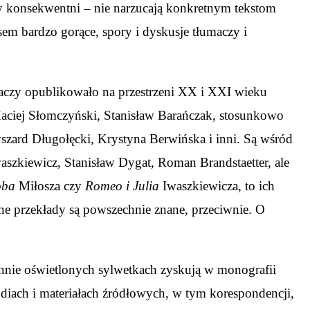
acy konsekwentni – nie narzucają konkretnym tekstom
sem bardzo gorące, spory i dyskusje tłumaczy i
tłumaczy opublikowało na przestrzeni XX i XXI wieku
: Maciej Słomczyński, Stanisław Barańczak, stosunkowo
yszard Długołęcki, Krystyna Berwińska i inni. Są wśród
waszkiewicz, Stanisław Dygat, Roman Brandstaetter, ale
oba
Miłosza czy
Romeo i Julia
Iwaszkiewicza, to ich
ne przekłady są powszechnie znane, przeciwnie. O
nnie oświetlonych sylwetkach zyskują w monografii
diach i materiałach źródłowych, w tym korespondencji,