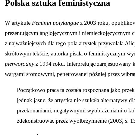
Polska sztuka feministyczna
W artykule
Feminin polylangue
z 2003 roku, opublikow
prezentującym anglojęzycznym i niemieckojęzycznym czy
z najważniejszych dla tego pola artystek przywołała A
skrótowym tekście, autorka pisała o feministycznym wym
pierworodny
z 1994 roku. Interpretując zarejestrowan
wargami sromowymi, penetrowanej później przez wibrat
Początkowo praca ta została rozpoznana jako przekr
jednak jasne, że artystka nie szukała alternatywy dla
przekonaniami, negatywnymi wyobrażeniami o kobiecy
zdekonstruować przez wyolbrzymienie (2003, s. 13