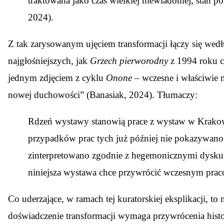
traktowana jako czas wielkiej niewiadomej, stan po
2024).
Z tak zarysowanym ujęciem transformacji łączy się wedł
najgłośniejszych, jak
Grzech pierworodny
z 1994 roku 
jednym zdjęciem z cyklu
Onone
– wczesne i właściwie n
nowej duchowości” (Banasiak, 2024). Tłumaczy:
Rdzeń wystawy stanowią prace z wystaw w Krakowi
przypadków prac tych już później nie pokazywano.
zinterpretowano zgodnie z hegemonicznymi dyskursa
niniejsza wystawa chce przywrócić wczesnym pracom 
Co uderzające, w ramach tej kuratorskiej eksplikacji, to
doświadczenie transformacji wymaga przywrócenia histor