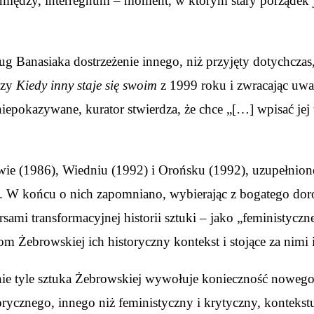
między, interregnum – moment, w którym stary porządek już
ug Banasiaka dostrzeżenie innego, niż przyjęty dotychczas
czy
Kiedy inny staje się swoim
z 1999 roku i zwracając uw
iepokazywane, kurator stwierdza, że chce „[…] wpisać jej 
e (1986), Wiedniu (1992) i Orońsku (1992), uzupełnione
 W końcu o nich zapomniano, wybierając z bogatego dorob
mi transformacyjnej historii sztuki – jako „feministyczne
Żebrowskiej ich historyczny kontekst i stojące za nimi in
 nie tyle sztuka Żebrowskiej wywołuje konieczność nowego u
ycznego, innego niż feministyczny i krytyczny, kontekstu