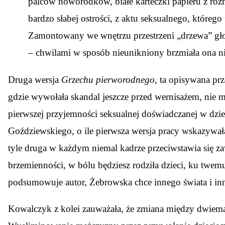
palców noworodków, białe karteczki papieru z różn
bardzo słabej ostrości, z aktu seksualnego, któreg
Zamontowany we wnętrzu przestrzeni „drzewa” gło
– chwilami w sposób nieunikniony brzmiała ona ni
Druga wersja
Grzechu pierworodnego
, ta opisywana p
gdzie wywołała skandal jeszcze przed wernisażem, nie m
pierwszej przyjemności seksualnej doświadczanej w dzi
Goździewskiego, o ile pierwsza wersja pracy wskazywała 
tyle druga w każdym niemal kadrze przeciwstawia się 
brzemienności, w bólu będziesz rodziła dzieci, ku twem
podsumowuje autor, Żebrowska chce innego świata i inne
Kowalczyk z kolei zauważała, że zmiana między dwiema 