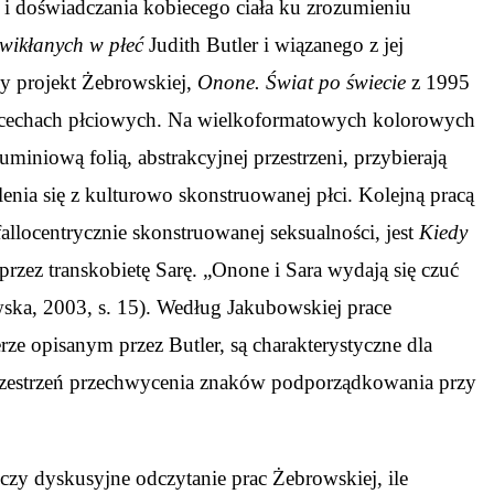
 i doświadczania kobiecego ciała ku zrozumieniu
wikłanych w płeć
Judith Butler i wiązanego z jej
ny projekt Żebrowskiej,
Onone. Świat po świecie
z 1995
h cechach płciowych. Na wielkoformatowych kolorowych
miniową folią, abstrakcyjnej przestrzeni, przybierają
ia się z kulturowo skonstruowanej płci. Kolejną pracą
llocentrycznie skonstruowanej seksualności, jest
Kiedy
przez transkobietę Sarę. „Onone i Sara wydają się czuć
wska, 2003, s. 15). Według Jakubowskiej prace
rze opisanym przez Butler, są charakterystyczne dla
ą przestrzeń przechwycenia znaków podporządkowania przy
 czy dyskusyjne odczytanie prac Żebrowskiej, ile