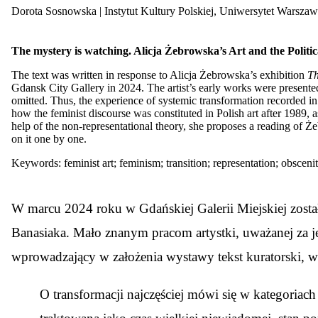
Dorota Sosnowska
| Instytut Kultury Polskiej, Uniwersytet Warszaw
The mystery is watching. Alicja Żebrowska’s Art and the Politic
The text was written in response to Alicja Żebrowska’s exhibition
Th
Gdansk City Gallery in 2024. The artist’s early works were presented 
omitted. Thus, the experience of systemic transformation recorded in
how the feminist discourse was constituted in Polish art after 1989, a
help of the non-representational theory, she proposes a reading of Ż
on it one by one.
Keywords: feminist art; feminism; transition; representation; obsceni
W
marcu 2024 roku w Gdańskiej Galerii Miejskiej zosta
Banasiaka. Mało znanym pracom artystki, uważanej za jed
wprowadzający w założenia wystawy tekst kuratorski, w
O transformacji najczęściej mówi się w kategoriach