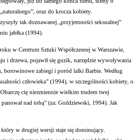
astępowały, już do samego końca filmu, sceny o
 „naturalnego”, oraz do krocza kobiety.
zyszyły tak doznawanej „przyjemności seksualnej”
niu jabłka (1994).
oku w Centrum Sztuki Współczesnej w Warszawie,
ju i drzewa, pojawił się guzik, narzędzie wywoływania
, borowinowe zabiegi i poród lalki Barbie. Według
sualności człowieka” (1994), w szczególności kobiety, o
Obarczę cię niezmiennie wielkim trudem twej
e panował nad tobą” (za: Goździewski, 1994). Jak
óry w drugiej wersji staje się dominujący.