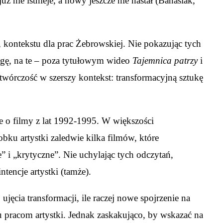
 nie istnieje, a nowy jeszcze nie nastał (Banasiak,
, kontekstu dla prac Żebrowskiej. Nie pokazując tych
agę, na te – poza tytułowym wideo
Tajemnica patrzy
i
twórczość w szerszy kontekst: transformacyjną sztukę
 o filmy z lat 1992-1995. W większości
ku artystki zaledwie kilka filmów, które
” i „krytyczne”. Nie uchylając tych odczytań,
tencje artystki (tamże).
jęcia transformacji, ile raczej nowe spojrzenie na
 pracom artystki. Jednak zaskakująco, by wskazać na