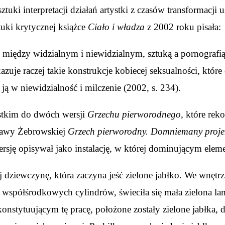
ztuki interpretacji działań artystki z czasów transformacj
uki krytycznej książce
Ciało i władza
z 2002 roku pisała:
e między widzialnym i niewidzialnym, sztuką a pornografi
ukazuje raczej takie konstrukcje kobiecej seksualności, kt
 w niewidzialność i milczenie (2002, s. 234).
ystkim do dwóch wersji
Grzechu pierworodnego
, które re
tawy Żebrowskiej
Grzech pierworodny. Domniemany projekt
rsję opisywał jako instalację, w której dominującym eleme
j dziewczynę, która zaczyna jeść zielone jabłko. We wnętr
ie współśrodkowych cylindrów, świeciła się mała zielona la
konstytuującym tę pracę, położone zostały zielone jabłka,