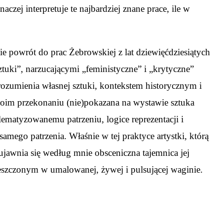
czej interpretuje te najbardziej znane prace, ile w
e powrót do prac Żebrowskiej z lat dziewięćdziesiątych
tuki”, narzucającymi „feministyczne” i „krytyczne”
 rozumienia własnej sztuki, kontekstem historycznym i
moim przekonaniu (nie)pokazana na wystawie sztuka
blematyzowanemu patrzeniu, logice reprezentacji i
ego patrzenia. Właśnie w tej praktyce artystki, którą
 ujawnia się według mnie obsceniczna tajemnica jej
zczonym w umalowanej, żywej i pulsującej waginie.