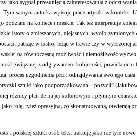
zy jako sygnał przesunięcia zainteresowania z odczuwania
ci. Tym samym autorka wpisuje prace artystki w kontekst
U
 podziału na kobiece i męskie. Tak też interpretuje kolej
dzkie istoty o zmieszanych, niejasnych, wyolbrzymionyc
staci, patrząc w lustro, leżąc w trawie czy w wyłożonej alu
wskiej na równoczesną możliwość i niemożliwość wyzwolen
ności związanej z odgrywaniem kobiecości, powielaniem fa
utaj proces uzgodnienia płci i odnajdywania swojego ciała 
storyczki sztuki jako podporządkowana – pozycji” (Jakubo
nej różnicy płci, ile na jej kulturowym i płynnym charakte
eć jako rolę, tyleż opresyjną, co skonstruowaną, otwieraj
tu i polskiej sztuki osób tekst traktuję jako nie tyle nowe