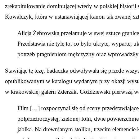
zrekapitulowanie dominującej wtedy w polskiej historii s
Kowalczyk, która w ustanawiającej kanon tak zwanej szt
Alicja Żebrowska przełamuje w swej sztuce granic
Przedstawia nie tyle to, co było ukryte, wyparte, 
potrzeb pragnieniom mężczyzny oraz wprowadziły ją
Stawiając tę tezę, badaczka odwoływała się przede wsz
opublikowanym w katalogu wydanym przy okazji wys
w krakowskiej galerii Zderzak. Goździewski pierwszą we
Film […] rozpoczynał się od sceny przedstawiające
półprzeźroczystej, zielonej folii, dwie powierzchn
jabłka. Na drewnianym stoliku, trzecim elemencie 