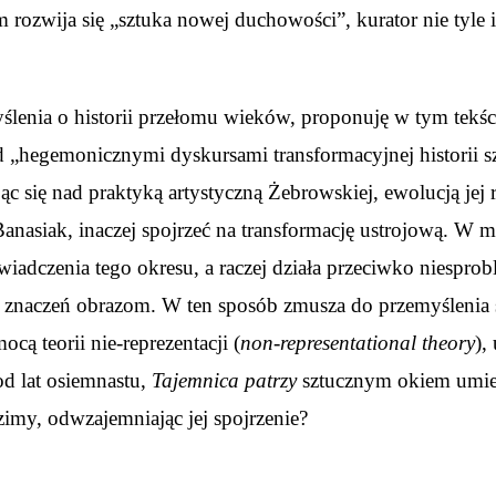
rozwija się „sztuka nowej duchowości”, kurator nie tyle ina
lenia o historii przełomu wieków, proponuję w tym tekści
d „hegemonicznymi dyskursami transformacyjnej historii sz
ając się nad praktyką artystyczną Żebrowskiej, ewolucją jej
anasiak, inaczej spojrzeć na transformację ustrojową. W 
świadczenia tego okresu, a raczej działa przeciwko niespro
naczeń obrazom. W ten sposób zmusza do przemyślenia sam
ocą teorii nie-reprezentacji (
non-representational theory
),
od lat osiemnastu,
Tajemnica patrzy
sztucznym okiem umies
zimy, odwzajemniając jej spojrzenie?