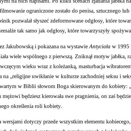
ymi na nich napisami. Po kilku scenach zjadania jabłka n
o filmowanie ograniczone zostało do penisa, sztucznego lub
śnik pozwalał słyszeć zdeformowane odgłosy, które towar
emalże tak samo jak odgłosy, które towarzyszyły spożywa
rzez Jakubowską i pokazana na wystawie
Antyciała
w 1995 r
iała wiele wspólnego z pierwszą. Zniknął motyw jabłka, ra
ewczęcym wieku wraz z koleżanką, masturbacja wibratorem
na „religijne uwikłanie w kulturze zachodniej seksu i sek
zawartym w Biblii słowom Boga skierowanym do kobiety: „
u mężowi będziesz kierowała swe pragnienia, on zaś będzi
go określenia roli kobiety.
wersjami dotyczy przede wszystkim elementu kobiecego, kt