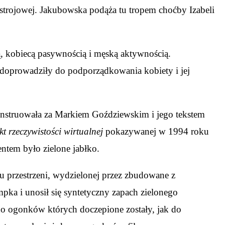
i ustrojowej. Jakubowska podąża tu tropem choćby Izabeli
ą, kobiecą pasywnością i męską aktywnością.
óre doprowadziły do podporządkowania kobiety i jej
konstruowała za Markiem Goździewskim i jego tekstem
 rzeczywistości wirtualnej
pokazywanej w 1994 roku
ntem było zielone jabłko.
zu przestrzeni, wydzielonej przez zbudowane z
mpka i unosił się syntetyczny zapach zielonego
 do ogonków których doczepione zostały, jak do