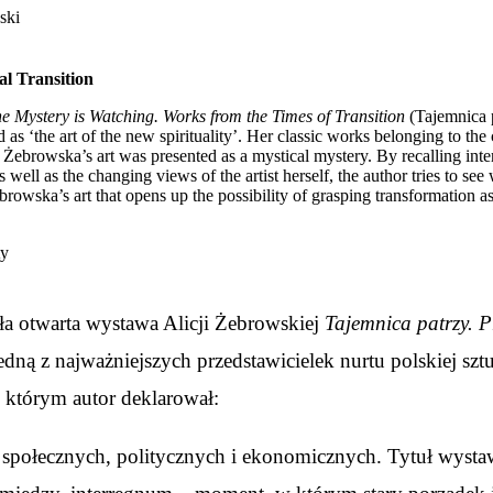
ski
al Transition
e Mystery is Watching. Works from the Times of Transition
(Tajemnica p
as ‘the art of the new spirituality’. Her classic works belonging to the
 Żebrowska’s art was presented as a mystical mystery. By recalling inter
s well as the changing views of the artist herself, the author tries to se
ebrowska’s art that opens up the possibility of grasping transformatio
ty
ła otwarta wystawa Alicji Żebrowskiej
Tajemnica patrzy. P
ną z najważniejszych przedstawicielek nurtu polskiej sztu
 którym autor deklarował:
 społecznych, politycznych i ekonomicznych. Tytuł wystawy