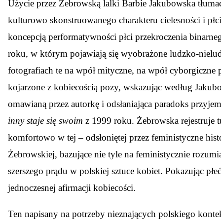
Użycie przez Żebrowską lalki Barbie Jakubowska tłumac
kulturowo skonstruowanego charakteru cielesności i pł
koncepcją performatywności płci przekroczenia binarnego
roku, w którym pojawiają się wyobrażone ludzko-nielu
fotografiach te na wpół mityczne, na wpół cyborgiczne po
kojarzone z kobiecością pozy, wskazując według Jakubo
omawianą przez autorkę i odsłaniająca paradoks przyjem
inny staje się swoim
z 1999 roku. Żebrowska rejestruje t
komfortowo w tej – odsłoniętej przez feministyczne hi
Żebrowskiej, bazujące nie tyle na feministycznie rozumia
szerszego prądu w polskiej sztuce kobiet. Pokazując pł
jednoczesnej afirmacji kobiecości.
Ten napisany na potrzeby nieznających polskiego konteks