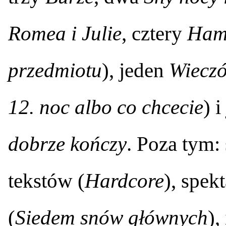
Romea i Julie
, cztery
Ham
przedmiotu
), jeden
Wieczó
12. noc albo co chcecie
) 
dobrze kończy
. Poza tym:
tekstów (
Hardcore
), spek
(
Siedem snów głównych
),