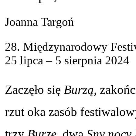
Joanna Targoń
28. Międzynarodowy Festi
25 lipca – 5 sierpnia 2024
Z
aczęło się
Burzą
, zakoń
rzut oka zasób festiwalo
trzy
Burze
, dwa
Sny nocy l