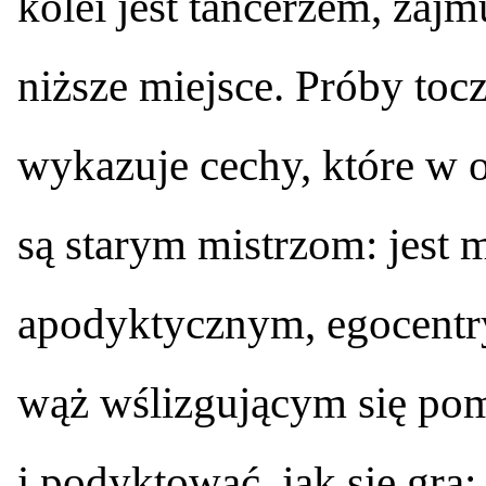
kolei jest tancerzem, zajm
niższe miejsce. Próby tocz
wykazuje cechy, które w
są starym mistrzom: jest 
apodyktycznym, egocentr
wąż wślizgującym się pom
i podyktować, jak się gra;