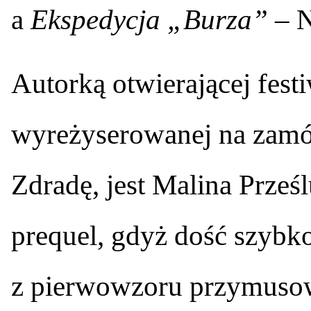
a
Ekspedycja „Burza”
– N
Autorką otwierającej fest
wyreżyserowanej na zamów
Zdradę, jest Malina Prześl
prequel, gdyż dość szybko
z pierwowzoru przymusowi