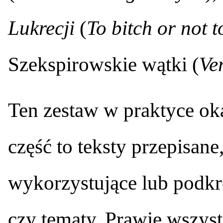
Lukrecji
(
To bitch or not t
Szekspirowskie wątki (
Ve
Ten zestaw w praktyce oka
część to teksty przepisan
wykorzystujące lub podkre
czy tematy. Prawie wszyst