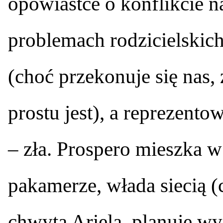
opowiastce o konflikcie na
problemach rodzicielskich
(choć przekonuje się nas, ż
prostu jest), a reprezento
– zła. Prospero mieszka w
pakamerze, włada siecią (c
chwyta Ariela, planuje wy