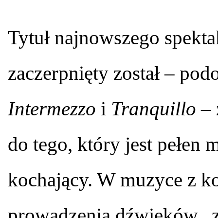
T
ytuł najnowszego spekta
zaczerpnięty został – pod
Intermezzo
i
Tranquillo
– 
do tego, który jest pełen 
kochający. W muzyce z k
prowadzenia dźwięków „z 