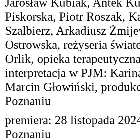
Jarosław Kubiak, Antek Kur
Piskorska, Piotr Roszak, K
Szalbierz, Arkadiusz Żmij
Ostrowska, reżyseria świat
Orlik, opieka terapeutycz
interpretacja w PJM: Karin
Marcin Głowiński, produk
Poznaniu
premiera: 28 listopada 20
Poznaniu