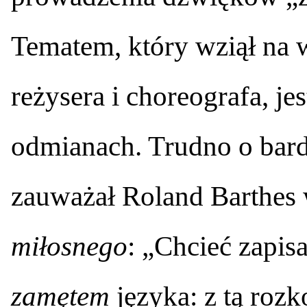
Tematem, który wziął na w
reżysera i choreografa, je
odmianach. Trudno o bard
zauważał Roland Barthes
miłosnego
: „Chcieć zapisa
zamętem
języka: z tą rozk