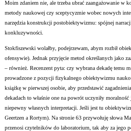
Moim zdaniem nie, ale trzeba ubrać zaangażowanie w k
metody naukowej czy sceptycyzmie wobec nowych interpr
narzędzia konstrukcji postobiektywizmu: spójnej narracj
konkluzywności.
Stokfiszewski wolałby, podejrzewam, abym rozbił obiekt
ofensywie). Jednak przyjęcie metod określanych jako za
– również. Recenzent pyta: czy wybrana dekadę temu me
prowadzone z pozycji fizykalnego obiektywizmu naukow
książkę w pierwszej osobie, aby przedstawić zagadnien
dekadach to właśnie one na powrót uczyniły moralnoś
niepewny własnych interpretacji. Jeśli jest tu obiekt
Geertzen a Rortym). Na stronie 63 przywołuję słowa Ma
przenosi czytelników do laboratorium, tak aby za jego p