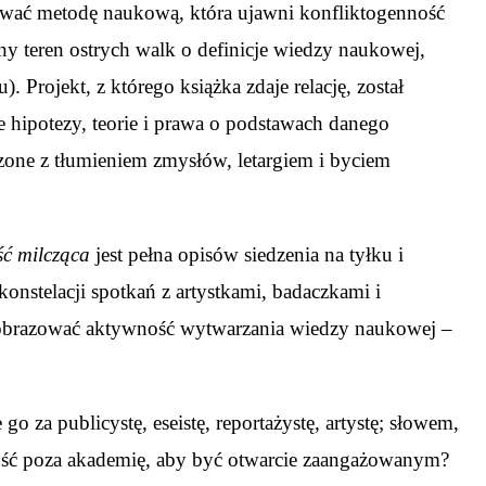
ować metodę naukową, która ujawni konfliktogenność
y teren ostrych walk o definicje wiedzy naukowej,
Projekt, z którego książka zdaje relację, został
hipotezy, teorie i prawa o podstawach danego
rzone z tłumieniem zmysłów, letargiem i byciem
ć milcząca
jest pełna opisów siedzenia na tyłku i
konstelacji spotkań z artystkami, badaczkami i
 zobrazować aktywność wytwarzania wiedzy naukowej –
 za publicystę, eseistę, reportażystę, artystę; słowem,
yjść poza akademię, aby być otwarcie zaangażowanym?