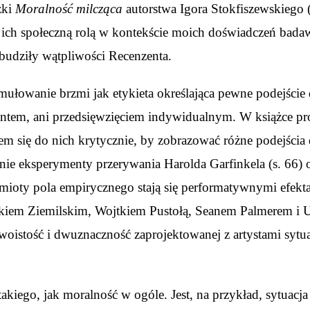
żki
Moralność milcząca
autorstwa Igora Stokfiszewskiego (
i ich społeczną rolą w kontekście moich doświadczeń badawc
zbudziły wątpliwości Recenzenta.
rmułowanie brzmi jak etykieta określająca pewne podejś
entem, ani przedsięwzięciem indywidualnym. W książce pr
em się do nich krytycznie, by zobrazować różne podejści
e eksperymenty przerywania Harolda Garfinkela (s. 66) o
ioty pola empirycznego stają się performatywnymi efekt
kiem Ziemilskim, Wojtkiem Pustołą, Seanem Palmerem i 
stość i dwuznaczność zaprojektowanej z artystami sytuacj
kiego, jak moralność w ogóle. Jest, na przykład, sytuacja