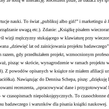
ły ze sobą w interakcję. Recenzent pisze, że badacz był
sp
ytucje nauki. To świat „publikuj albo giń!” i marketingu
à 
zarządzanie uwagą etc.). Zdanie: „Książkę pisałem wieczo
śl wizji mężczyzny stukającego w klawiaturę przy wieczor
wana „dziewięć lat od zainicjowania projektu badawczego” 
razem, gdy przedłużałem projekt, wzmocnionym profesors
ieważ, pisząc w skrócie, wynagrodzenie w ramach projektu w
. 38). Z powodów opisanych w książce nie miałem afiliacji 
jaciółka). Nawiązując do Dennisa Schepa, piszę: „dziękuję
ąc słowami recenzenta, „opracowywać dane i przygotowywa
w czasopismach niepolskojęzycznych. To czasochłonne d
su badawczego i warunków dla pisania książki naukowej.