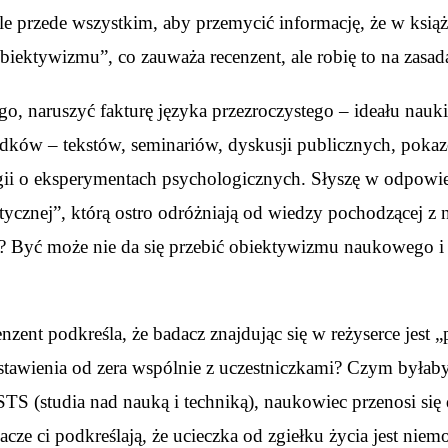
ale przede wszystkim, aby przemycić informację, że w książ
iektywizmu”, co zauważa recenzent, ale robię to na zas
, naruszyć fakturę języka przezroczystego – ideału nauki „
środków – tekstów, seminariów, dyskusji publicznych, pokaz
gii o eksperymentach psychologicznych. Słyszę w odpowie
tycznej”, którą ostro odróżniają od wiedzy pochodzącej 
a? Być może nie da się przebić obiektywizmu naukowego i 
ent podkreśla, że badacz znajdując się w reżyserce jest „
tawienia od zera wspólnie z uczestniczkami? Czym byłaby k
S (studia nad nauką i techniką), naukowiec przenosi się d
cze ci podkreślają, że ucieczka od zgiełku życia jest niemożl