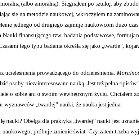
 moralną (albo amoralną). Sięgnąłem po sztukę, aby zbud
piając się na metodzie naukowej, wkroczyłem na zaminowan
lenie jednego od drugiego zajmuje naukowcom dużo czasu). 
auki finansującego tzw. badania podstawowe, formujące 
zasami tego typu badania określa się jako „twarde”, koja
z ucieleśnienia prowadzącego do odcieleśnienia.
Moralnoś
dzić osoby niezainteresowane nauką. Jest też pełna opisów 
 wiele o sobie ani o swoim wewnętrznym życiu. Chciałem
niu wyznawców „twardej” nauki, że nauka jest jedna.
nauki? Obelgą dla praktyka „twardej” nauki jest uznanie go
u naukowego, próbuje zmienić świat. Czy zatem trzeba w