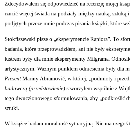
Z
decydowałem się odpowiedzieć na recenzję mojej ksią
rzucić więcej światła na podziały między nauką, sztuką 
podjętych przeze mnie podczas pisania książki, które w
Stokfiszewski pisze o „eksperymencie Rapiora”. To sfo
badania, które przeprowadziłem, ani nie były eksperym
lustrem były dla mnie eksperymenty Milgrama. Odnosił
artystycznym. Ważnym punktem odniesienia były dla mni
Present
Mariny Abramović, w której, „podmioty i przedm
badawczą (przedstawienie)
stworzyłem wspólnie z Wojt
tego dwuczłonowego sformułowania, aby „podkreślić dwoi
sztuki.
W książce badam moralność sytuacyjną. Nie ma czegoś ta