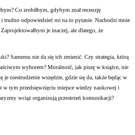
fiłbym? Co zrobiłbym, gdybym znał recenzję
 i trudno odpowiedzieć mi na to pytanie. Nachodzi mnie
 Zaprojektowałbym je inaczej, ale dlatego, że
tuki? Samemu nie da się ich zmienić. Czy strategia, którą
łaściwym wyborem? Moralność, jak piszę w książce, nie
ję je niestrudzenie wszędzie, gdzie się da, także będąc w
st w tym przedsięwzięciu miejsce wiedzy naukowej i
aryzmy wciąż organizują przestrzeń komunikacji?