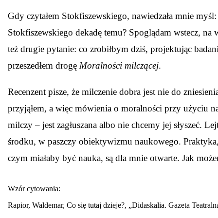
Gdy czytałem Stokfiszewskiego, nawiedzała mnie myśl: a
Stokfiszewskiego dekadę temu? Spoglądam wstecz, na wi
też drugie pytanie: co zrobiłbym dziś, projektując bada
przeszedłem drogę
Moralności milczącej
.
Recenzent pisze, że milczenie dobra jest nie do zniesieni
przyjąłem, a więc mówienia o moralności przy użyciu n
milczy – jest zagłuszana albo nie chcemy jej słyszeć. Lej
środku, w paszczy obiektywizmu naukowego. Praktyka, a
czym miałaby być nauka, są dla mnie otwarte. Jak może
Wzór cytowania:
Rapior, Waldemar, Co się tutaj dzieje?, „Didaskalia. Gazeta Teatral