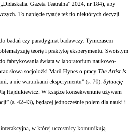
„Didaskalia. Gazeta Teatralna” 2024, nr 184), aby
zych. To napięcie rysuje też tło niektórych decyzji
cie do badań czy paradygmat badawczy. Tymczasem
oblematyzuję teorię i praktykę eksperymentu. Swoistym
a do fabrykowania świata w laboratorium naukowo-
raz słowa socjolożki Marii Hynes o pracy
The Artist Is
ami, a nie warunkami eksperymentu” (s. 70).
Sytuację
Ulą Hajdukiewicz. W książce konsekwentnie używam
i” (s. 42-43), będącej jednocześnie polem dla nauki i
 interakcyjna, w której uczestnicy komunikują –