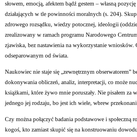
słowem, emocją, afektem bądź gestem – własną pozycję
działających w tle powinności moralnych (s. 204). Sku
zdrowego rozsądku, wiedzy potocznej, ideologii (oddzie
zrealizowany w ramach programu Narodowego Centrum N
zjawiska, bez nastawienia na wykorzystanie wniosków. C
odseparowanym od świata.
Naukowiec nie staje się „zewnętrznym obserwatorem” be
dokonywania obliczeń, analiz, interpretacji, co może nu
książkami, które żywo mnie poruszały. Nie pisałem za
jednego jej rodzaju, bo jest ich wiele, wbrew przekona
Czy można połączyć badania podstawowe i społeczną rolę 
kogoś, kto zamiast skupić się na konstruowaniu dowod