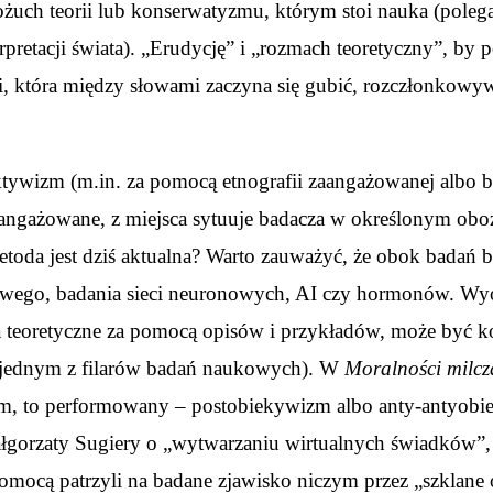
ożuch teorii lub konserwatyzmu, którym stoi nauka (pole
etacji świata). „Erudycję” i „rozmach teoretyczny”, by p
i, która między słowami zaczyna się gubić, rozczłonkowywa
ywizm (m.in. za pomocą etnografii zaangażowanej albo bad
angażowane, z miejsca sytuuje badacza w określonym obozie
toda jest dziś aktualna? Warto zauważyć, że obok badań b
ego, badania sieci neuronowych, AI czy hormonów. Wyobr
ia teoretyczne za pomocą opisów i przykładów, może być k
ć jednym z filarów badań naukowych). W
Moralności milcz
ywizm, to performowany – postobiekywizm albo anty-antyob
łgorzaty Sugiery o „wytwarzaniu wirtualnych świadków”, c
omocą patrzyli na badane zjawisko niczym przez „szklane oc