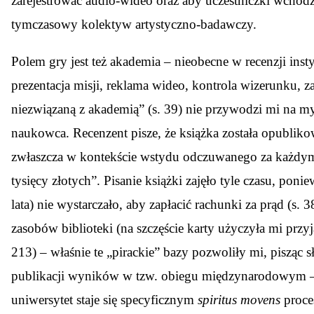
zarejestrować audio-wideo oraz aby uczestniczki wchodzi
tymczasowy kolektyw artystyczno-badawczy.
Polem gry jest też akademia – nieobecne w recenzji inst
prezentacja misji, reklama wideo, kontrola wizerunku, 
niezwiązaną z akademią” (s. 39) nie przywodzi mi na my
naukowca. Recenzent pisze, że książka została opubliko
zwłaszcza w kontekście wstydu odczuwanego za każdym 
tysięcy złotych”. Pisanie książki zajęło tyle czasu, pon
lata) nie wystarczało, aby zapłacić rachunki za prąd (s
zasobów biblioteki (na szczęście karty użyczyła mi przy
213) – właśnie te „pirackie” bazy pozwoliły mi, pisz
publikacji wyników w tzw. obiegu międzynarodowym – 
uniwersytet staje się specyficznym
spiritus movens
proce