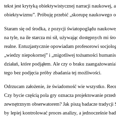
tekst jest krytyką obiektywistycznej narracji naukowej, 
obiektywizmu”. Próbuję przebić „skorupę naukowego ob
Staram się od środka, z pozycji światopoglądu naukowego
na tyle, na ile starcza mi sił, używając dostępnych mi 
realne. Entuzjastycznie opowiadam profesorowi socjolo
„wiedzy niepokornej” i „migotliwej tożsamości humanis
działań, które podjąłem. Ale czy o braku zaangażowani
tego bez podjęcia próby zbadania tej możliwości.
Odrzucam założenie, że świadomość wie wszystko. Recenz
Czy bycie częścią pola gry oznacza projektowanie przeds
zewnętrznym obserwatorem? Jak piszą badacze tradycji ST
by lepiej kontrolować proces analizy, a jednocześnie bada