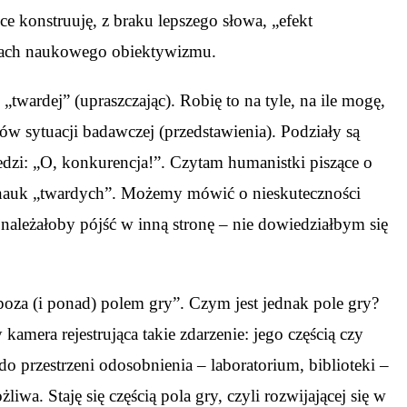
ce konstruuję, z braku lepszego słowa, „efekt
adach naukowego obiektywizmu.
twardej” (upraszczając). Robię to na tyle, na ile mogę,
ów sytuacji badawczej (przedstawienia). Podziały są
dzi: „O, konkurencja!”. Czytam humanistki piszące o
z nauk „twardych”. Możemy mówić o nieskuteczności
należałoby pójść w inną stronę – nie dowiedziałbym się
poza (i ponad) polem gry”. Czym jest jednak pole gry?
amera rejestrująca takie zdarzenie: jego częścią czy
o przestrzeni odosobnienia – laboratorium, biblioteki –
iwa. Staję się częścią pola gry, czyli rozwijającej się w