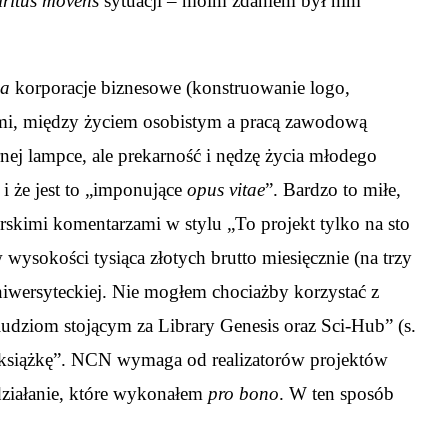
iritus movens
sytuacji – moim zdaniem był nim
la
korporacje biznesowe (konstruowanie logo,
rami, między życiem osobistym a pracą zawodową
nej lampce, ale prekarność i nędzę życia młodego
i że jest to „imponujące
opus vitae
”. Bardzo to miłe,
kimi komentarzami w stylu „To projekt tylko na sto
 wysokości tysiąca złotych brutto miesięcznie (na trzy
uniwersyteckiej. Nie mogłem chociażby korzystać z
 ludziom stojącym za Library Genesis oraz Sci-Hub” (s.
ć książkę”. NCN wymaga od realizatorów projektów
ziałanie, które wykonałem
pro bono
. W ten sposób