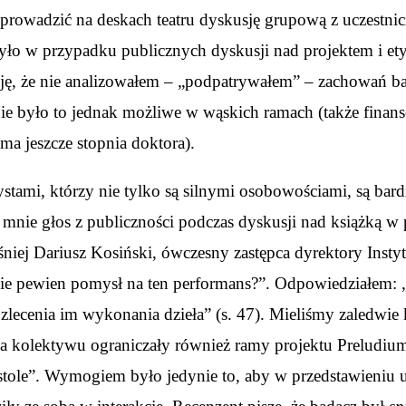
 przeprowadzić na deskach teatru dyskusję grupową z uczest
yło w przypadku publicznych dyskusji nad projektem i ety
uję, że nie analizowałem – „podpatrywałem” – zachowań ba
 Nie było to jednak możliwe w wąskich ramach (także fi
ma jeszcze stopnia doktora).
tami, którzy nie tylko są silnymi osobowościami, są bard
 mnie głos z publiczności podczas dyskusji nad książką w 
ześniej Dariusz Kosiński, ówczesny zastępca dyrektory Inst
kcie pewien pomysł na ten performans?”. Odpowiedziałem: „
zlecenia im wykonania dzieła” (s. 47). Mieliśmy zaledwie 
a kolektywu ograniczały również ramy projektu Preludium.
 stole”. Wymogiem było jedynie to, aby w przedstawieniu u