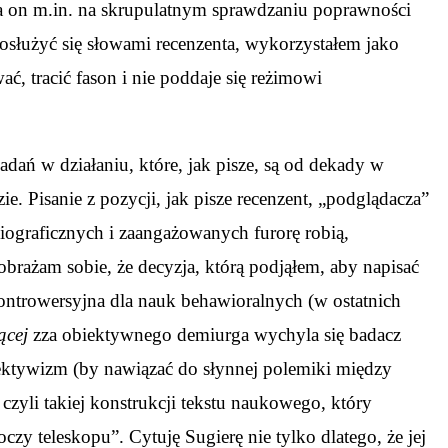
ga on m.in. na skrupulatnym sprawdzaniu poprawności
osłużyć się słowami recenzenta, wykorzystałem jako
ć, tracić fason i nie poddaje się reżimowi
ań w działaniu, które, jak pisze, są od dekady w
. Pisanie z pozycji, jak pisze recenzent, „podglądacza”
iograficznych i zaangażowanych furorę robią,
ażam sobie, że decyzja, którą podjąłem, aby napisać
ontrowersyjna dla nauk behawioralnych (w ostatnich
ącej
zza obiektywnego demiurga wychyla się badacz
iektywizm (by nawiązać do słynnej polemiki między
zyli takiej konstrukcji tekstu naukowego, który
zy teleskopu”. Cytuję Sugierę nie tylko dlatego, że jej