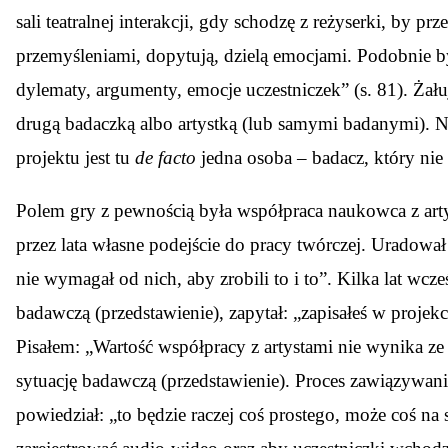
sali teatralnej interakcji, gdy schodzę z reżyserki, by
przemyśleniami, dopytują, dzielą emocjami. Podobnie b
dylematy, argumenty, emocje uczestniczek” (s. 81). Żał
drugą badaczką albo artystką (lub samymi badanymi).
projektu jest tu
de facto
jedna osoba – badacz, który nie 
Polem gry z pewnością była współpraca naukowca z artys
przez lata własne podejście do pracy twórczej. Uradował
nie wymagał od nich, aby zrobili to i to”. Kilka lat wc
badawczą (przedstawienie), zapytał: „zapisałeś w proje
Pisałem: „Wartość współpracy z artystami nie wynika ze 
sytuację badawczą (przedstawienie). Proces zawiązywani
powiedział: „to będzie raczej coś prostego, może coś na