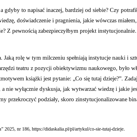
 gdyby to napisać inaczej, bardziej od siebie? Czy potra
edzę, doświadczenie i pragnienia, jakie wówczas miałem,
nie? Z pewnością zabezpieczyłbym projekt instytucjonalnie.
a. Jaką rolę w tym milczeniu spełniają instytucje nauki i sz
arzędzi teatru z pozycji obiektywizmu naukowego, było w
tmotywem książki jest pytanie: „Co się tutaj dzieje?”. Zada
 nie wyłącznie dyskusja, jak wytwarzać wiedzę i jakie je
my przekroczyć podziały, skoro zinstytucjonalizowane bin
na” 2025, nr 186,
https://didaskalia.pl/pl/artykul/co-sie-tutaj-dzieje
.