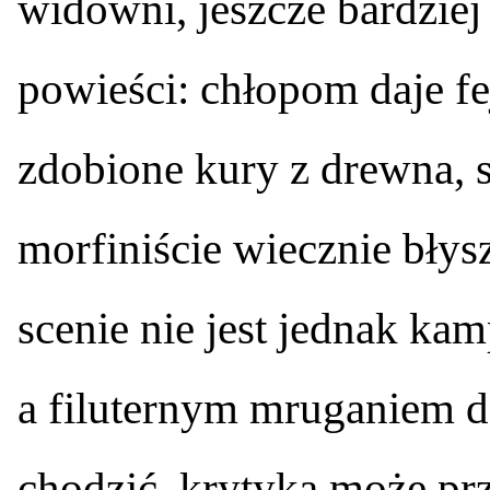
widowni, jeszcze bardziej
powieści: chłopom daje fe
zdobione kury z drewna, s
morfiniście wiecznie błys
scenie nie jest jednak ka
a filuternym mruganiem 
chodzić, krytyka może pr