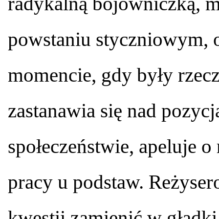
radykalną bojowniczką, 
powstaniu styczniowym, 
momencie, gdy były rzec
zastanawia się nad pozyc
społeczeństwie, apeluje o
pracy u podstaw. Reżysero
kwestii zamienić w gładk