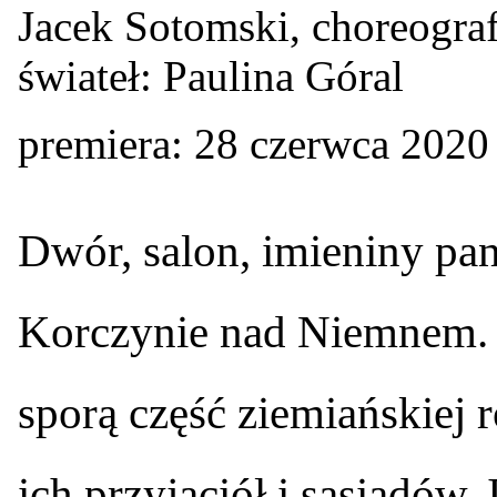
Jacek Sotomski, choreogra
świateł: Paulina Góral
premiera: 28 czerwca 2020
D
wór, salon, imieniny p
Korczynie nad Niemnem. S
sporą część ziemiańskiej 
ich przyjaciół i sąsiadów