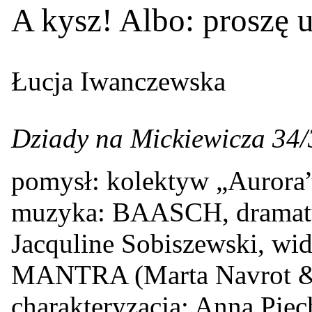
A kysz! Albo: proszę 
Łucja Iwanczewska
Dziady na Mickiewicza 34/
pomysł: kolektyw „Aurora”
muzyka: BAASCH, dramatur
Jacquline Sobiszewski, w
MANTRA (Marta Navrot & 
charakteryzacja: Anna Piec