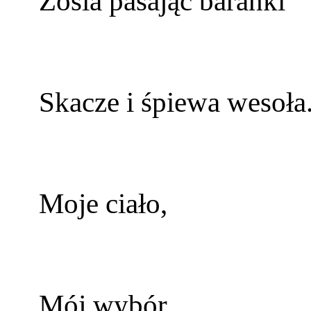
Zosia pasając baranki
Skacze i śpiewa wesoła
Moje ciało,
Mój wybór