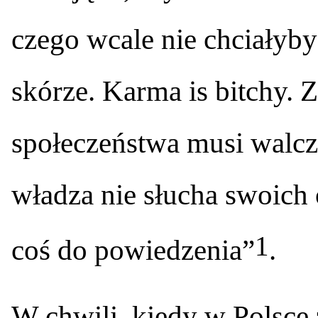
czego wcale nie chciałyb
skórze. Karma is bitchy. 
społeczeństwa musi walc
władza nie słucha swoich 
1
coś do powiedzenia”
.
W chwili, kiedy w Polsce 