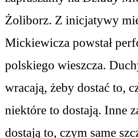
Żoliborz. Z inicjatywy m
Mickiewicza powstał perf
polskiego wieszcza. Duchy
wracają, żeby dostać to, c
niektóre to dostają. Inne 
dostają to, czym same sz