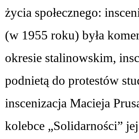
życia społecznego: inscen
(w 1955 roku) była kome
okresie stalinowskim, insc
podnietą do protestów st
inscenizacja Macieja Prus
kolebce „Solidarności” je