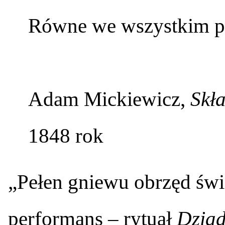
Równe we wszystkim 
Adam Mickiewicz,
Skł
1848 rok
„Pełen gniewu obrzęd świ
performans – rytuał
Dzia