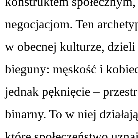
konstruktem społecznym,
negocjacjom. Ten archety
w obecnej kulturze, dziel
bieguny: męskość i kobiec
jednak pęknięcie – przestr
binarny. To w niej działaj
które społeczeństwo uznaj