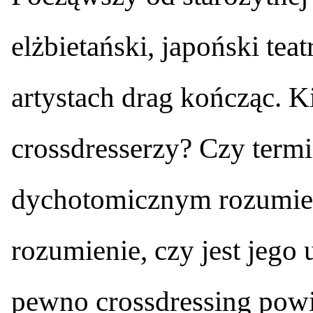
elżbietański, japoński tea
artystach drag kończąc. K
crossdresserzy? Czy term
dychotomicznym rozumien
rozumienie, czy jest jego
pewno crossdressing powi