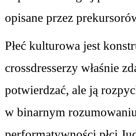
opisane przez prekursorów
Płeć kulturowa jest kons
crossdresserzy właśnie zdaj
potwierdzać, ale ją rozpy
w binarnym rozumowaniu.
performatywności płci Jud