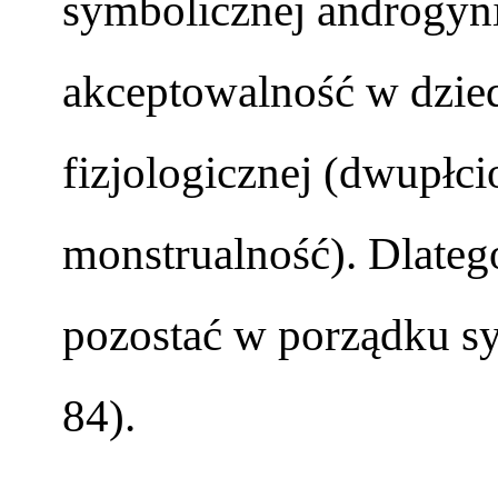
symbolicznej androgyniz
akceptowalność w dzie
fizjologicznej (dwupłci
monstrualność). Dlateg
pozostać w porządku s
84).