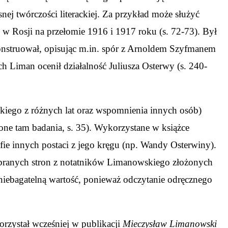
ej twórczości literackiej. Za przykład może służyć
 w Rosji na przełomie 1916 i 1917 roku (s. 72-73). Był
rekonstruował, opisując m.in. spór z Arnoldem Szyfmanem
 Liman ocenił działalność Juliusza Osterwy (s. 240-
kiego z różnych lat oraz wspomnienia innych osób)
ne tam badania, s. 35). Wykorzystane w książce
fie innych postaci z jego kręgu (np. Wandy Osterwiny).
wybranych stron z notatników Limanowskiego złożonych
iebagatelną wartość, ponieważ odczytanie odręcznego
rzystał wcześniej w publikacji
Mieczysław Limanowski