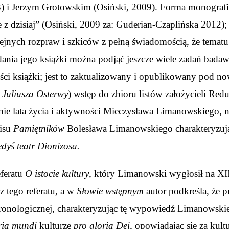
 i Jerzym Grotowskim (Osiński, 2009). Forma monografii o
e z dzisiaj” (Osiński, 2009 za: Guderian-Czaplińska 2012)
olejnych rozpraw i szkiców z pełną świadomością, że tema
nia jego książki można podjąć jeszcze wiele zadań badaw
ści książki; jest to zaktualizowany i opublikowany pod n
 Juliusza Osterwy
) wstęp do zbioru listów założycieli Red
nie lata życia i aktywności Mieczysława Limanowskiego, ni
pisu
Pamiętników
Bolesława Limanowskiego charakteryzują
edyś teatr Dionizosa.
eferatu
O istocie kultury
, który Limanowski wygłosił na X
z tego referatu, a w
Słowie wstępnym
autor podkreśla, że 
chronologicznej, charakteryzując tę wypowiedź Limanowskie
ria mundi
kulturze
pro gloria Dei
, opowiadając się za kul