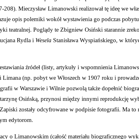
7-208). Mieczysław Limanowski realizował tę ideę we własn
brazuje opis polemiki wokół wystawienia go podczas pobytu
rytyki teatralnej. Poglądy te Zbigniew Osiński starannie z
ucjana Rydla i
Wesela
Stanisława Wyspiańskiego, w których
tawiania źródeł (listy, artykuły i wspomnienia Limanows
i Limana (np. pobyt we Włoszech w 1907 roku i prowadzo
grafii w Warszawie i Wilnie pozwolą także dopełnić biogra
z Katarzynę Osińską, przynosi między innymi reprodukcję 
ski zostały odcyfrowane w podpisie fotografii. Ma to n
nym edytorom.
acy o Limanowskim (całość materiału biograficznego wyko