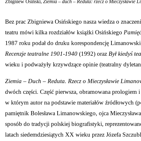
Zbigniew Osiński,
Ziemia – duch – Reduta: rzecz o Mieczysławie 
B
ez prac Zbigniewa Osińskiego nasza wiedza o znacze
teatru mówi kilka rozdziałów książki Osińskiego
Pamięć
1987 roku podał do druku korespondencję Limanowskie
Recenzje teatralne 1901-1940
(1992) oraz
Był kiedyś te
wieku i podważyły krzywdzące opinie (teatralny dyleta
Ziemia – Duch – Reduta. Rzecz o Mieczysławie Limano
dwóch części. Część pierwsza, obramowana prologiem i
w którym autor na podstawie materiałów źródłowych (
pamiętnik Bolesława Limanowskiego, ojca Mieczysława,
sposób do tradycji polskiej biografistyki, reprezentowan
latach siedemdziesiątych XX wieku przez Józefa Szczu