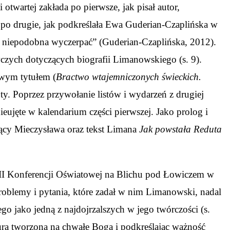
twartej zakłada po pierwsze, jak pisał autor,
; po drugie, jak podkreślała Ewa Guderian-Czaplińska w
tu niepodobna wyczerpać” (Guderian-Czaplińska, 2012).
czych dotyczących biografii Limanowskiego (s. 9).
owym tytułem (
Bractwo wtajemniczonych świeckich.
uty. Poprzez przywołanie listów i wydarzeń z drugiej
eujęte w kalendarium części pierwszej. Jako prolog i
cy Mieczysława oraz tekst Limana
Jak powstała Reduta
III Konferencji Oświatowej na Blichu pod Łowiczem w
problemy i pytania, które zadał w nim Limanowski, nadal
go jako jedną z najdojrzalszych w jego twórczości (s.
turą tworzoną na chwałę Boga i podkreślając ważność