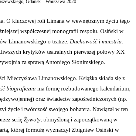
a Raszewskiego, Gdańsk – Warszawa 2020
na. O kluczowej roli Limana w wewnętrznym życiu tego
niejszej współczesnej monografii zespołu. Osiński w
tów Limanowskiego o teatrze:
Duchowość i maestria.
ikliwszych krytyków teatralnych pierwszej połowy XX
ędzywojnia za sprawą Antoniego Słonimskiego.
ści Mieczysława Limanowskiego. Książka składa się z
ć biograficzna
ma formę rozbudowanego kalendarium,
ędzywojennej) oraz świadectw zapośredniczonych (np.
 życie i twórczość swojego bohatera. Nawiązał w ten
przez serię
Żywoty
, obmyśloną i zapoczątkowaną w
artą, której formułę wyznaczył Zbigniew Osiński w