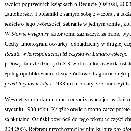
swoich poprzednich książkach o Reducie (Osiński, 2003)
„autokorekty i polemiki z samym sobą z wczoraj, a takż
tekście o jego twórczości, zebranie w jednym tomie „k
W
Słowie wstępnym
autor tomu zaznaczył, że mimo wyda
Cechy „monografii otwartej” odnajdziemy w drugiej czę
Reduta w korespondencji Mieczysława Limanowskiego i
połowy lat czterdziestych XX wieku autor oświetla ostat
epilog opublikowano teksty źródłowe: fragment z ręko
przed trzynastu laty
z 1933 roku, znany ze zbioru
Był ki
Wewnętrzna struktura tomu zorganizowana jest wokół r
styczniu 1930 roku. Książkę otwiera motto zaczerpnięte 
są aktualne. Osiński powrócił do tego tekstu w części 
204-205). Referent przeciwstawił w nim kulturę
pro glo