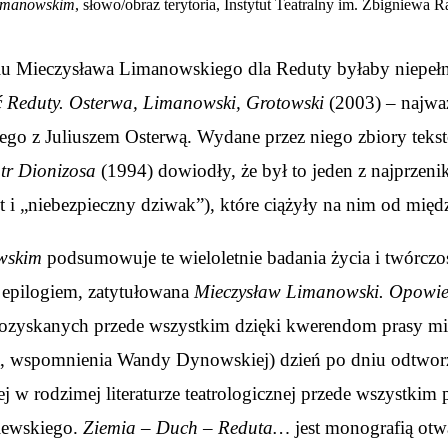
Limanowskim
, słowo/obraz terytoria, Instytut Teatralny im. Zbigniew
niu Mieczysława Limanowskiego dla Reduty byłaby niepeł
 Reduty. Osterwa, Limanowski, Grotowski
(2003) – najważ
go z Juliuszem Osterwą. Wydane przez niego zbiory teks
atr Dionizosa
(1994) dowiodły, że był to jeden z najprzen
nt i „niebezpieczny dziwak”), które ciążyły na nim od mi
wskim
podsumowuje te wieloletnie badania życia i twórczo
 epilogiem, zatytułowana
Mieczysław Limanowski. Opowieś
pozyskanych przede wszystkim dzięki kwerendom prasy mi
 wspomnienia Wandy Dynowskiej) dzień po dniu odtworzył
ej w rodzimej literaturze teatrologicznej przede wszystkim 
blewskiego.
Ziemia – Duch – Reduta…
jest monografią otw