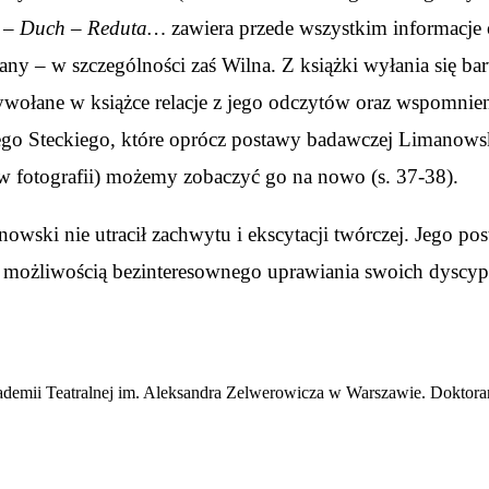
 – Duch – Reduta…
zawiera przede wszystkim informacje 
zany – w szczególności zaś Wilna. Z książki wyłania się b
zywołane w książce relacje z jego odczytów oraz wspomn
o Steckiego, które oprócz postawy badawczej Limanowski
 fotografii) możemy zobaczyć go na nowo (s. 37-38).
wski nie utracił zachwytu i ekscytacji twórczej. Jego post
a możliwością bezinteresownego uprawiania swoich dyscyp
emii Teatralnej im. Aleksandra Zelwerowicza w Warszawie. Doktorantk