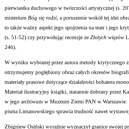
pierwiastka duchowego w twórczości artystycznej (s. 20
misterium
Bóg się rodzi
, a poruszenie wokół tej idei o
to także ważny aspekt jego spojrzenia na teatr i jego k
(s. 51-52) czy przywołując recenzje ze
Złotych więzów
L
246).
W wyniku wybranej przez autora metody krytycznego zes
otrzymujemy pogłębiony obraz całych okresów biografi
materiały prasowe dotyczące działalności bohatera mono
Materiał ilustracyjny książki, starannie dobrany prze
w jego archiwum w Muzeum Ziemi PAN w Warszawie. Zapi
pisma Limanowskiego sprawia trudność nawet wytraw
Zbigniew Osiński wyraźnie wyznaczył granice swojej pr