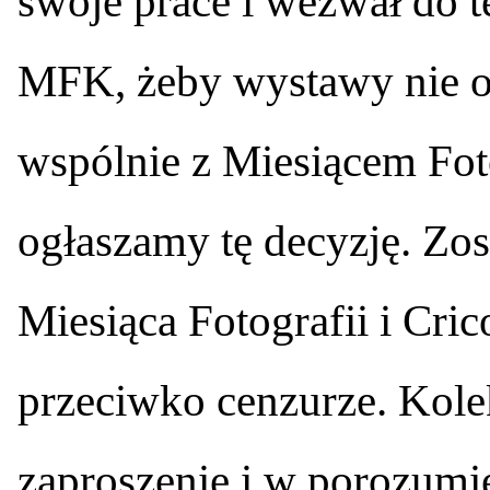
swoje prace i wezwał do t
MFK, żeby wystawy nie ot
wspólnie z Miesiącem Fot
ogłaszamy tę decyzję. Zos
Miesiąca Fotografii i Crico
przeciwko cenzurze. Kol
zaproszenie i w porozumi