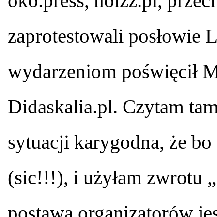
oko.press, noizz.pl, prze
zaprotestowali posłowie L
wydarzeniom poświęcił Ma
Didaskalia.pl. Czytam tam
sytuacji karygodna, że bo
(sic!!!), i użyłam zwrotu 
postawa organizatorów jes