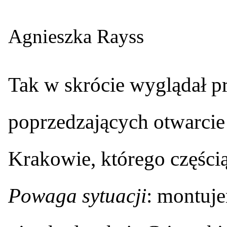
Agnieszka Rayss
T
ak w skrócie wyglądał p
poprzedzających otwarcie
Krakowie, którego części
Powaga sytuacji
: montuj