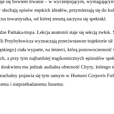
daje się bowiem trwanie – w wyczerpującym, wymagającym
y słuchają opisów męskich ideałów, przymierzają się do kul
na towarzyszka, od której zresztą zaczyna się spektakl.
 Pańtaka-trupa. Lekcja anatomii staje się sekcją zwłok. St
i Przybyłowicza wyznaczają przeciwstawne trajektorie sił
(męskiego) ciała wyparte, na śmierci, którą ponowoczesno
h, a przy tym najbardziej tragikomicznych epizodów spekta
j doskwiera mu jednak audialna obecność Chyry, którego ni
ienachalny pojawia się tym samym w
Humani Corporis Fab
nemu i nieprzebadanemu Innemu.