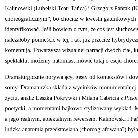
Kalinowski (Lubelski Teatr Tańca) i Grzegorz Pańtak (Ki
choreograficznym”, bo chociaż w kwestii gatunkowych gr
identyfikować. Jeśli bowiem o tym, że coś jest słuchow
należałoby pomieścić w tej, i tak już przecież hybrydycz
komentują. Towarzyszą wizualnej narracji dwóch ciał, kt
spektaklu, możemy natomiast mówić tutaj o eseju chore
Dramaturgicznie porywający, gęsty od kontekstów i dow
somy. Dramaturżka składa z wycinków monumentalnej
życiu, analiz Leszka Pokrywki i Milana Cabricia z
Piękn
poetycki, a momentami bajkowo stylizowany wykład. Mis
a jego realnym, abiektalnym rewersem. Kalinowski i Pań
ludzka anatomia przedstawiana (choreografowana?) była