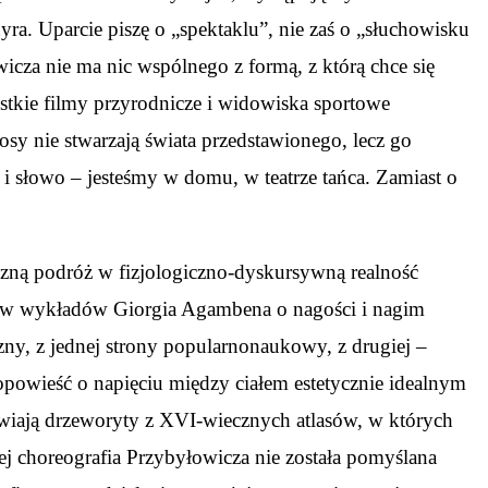
yra. Uparcie piszę o „spektaklu”, nie zaś o „słuchowisku
icza nie ma nic wspólnego z formą, z którą chce się
stkie filmy przyrodnicze i widowiska sportowe
osy nie stwarzają świata przedstawionego, lecz go
 i słowo – jesteśmy w domu, w teatrze tańca. Zamiast o
czną podróż w fizjologiczno-dyskursywną realność
tów wykładów Giorgia Agambena o nagości i nagim
y, z jednej strony popularnonaukowy, z drugiej –
opowieść o napięciu między ciałem estetycznie idealnym
żywiają drzeworyty z XVI-wiecznych atlasów, w których
j choreografia Przybyłowicza nie została pomyślana