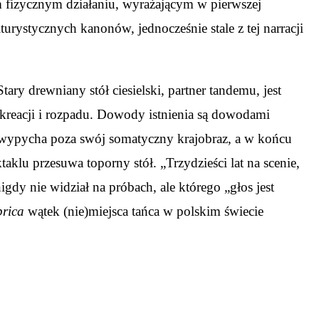
 fizycznym działaniu, wyrażającym w pierwszej
turystycznych kanonów, jednocześnie stale z tej narracji
ary drewniany stół ciesielski, partner tandemu, jest
 kreacji i rozpadu. Dowody istnienia są dowodami
ść wypycha poza swój somatyczny krajobraz, a w końcu
klu przesuwa toporny stół. „Trzydzieści lat na scenie,
gdy nie widział na próbach, ale którego „głos jest
rica
wątek (nie)miejsca tańca w polskim świecie