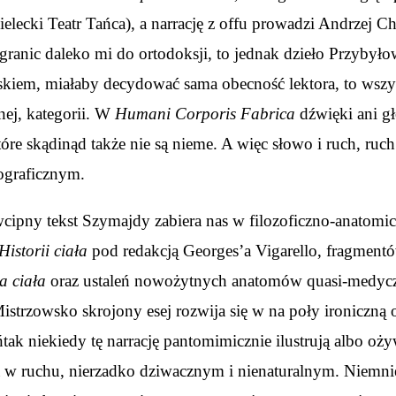
elecki Teatr Tańca), a narrację z offu prowadzi Andrzej Ch
anic daleko mi do ortodoksji, to jednak dzieło Przybyłow
iskiem, miałaby decydować sama obecność lektora, to wszy
nej, kategorii. W
Humani Corporis Fabrica
dźwięki ani gł
óre skądinąd także nie są nieme. A więc słowo i ruch, ruch
ograficznym.
cipny tekst Szymajdy zabiera nas w filozoficzno-anatomi
Historii ciała
pod redakcją Georges’a Vigarello, fragmen
a ciała
oraz ustaleń nowożytnych anatomów quasi-medyczn
trzowsko skrojony esej rozwija się w na poły ironiczną 
tak niekiedy tę narrację pantomimicznie ilustrują albo o
 w ruchu, nierzadko dziwacznym i nienaturalnym. Niemnie