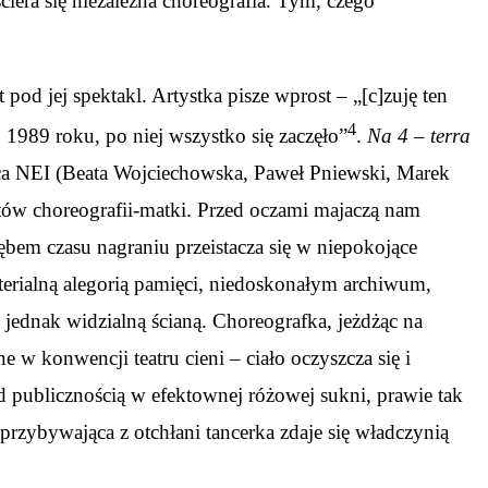
iera się niezależna choreografia. Tym, czego
pod jej spektakl. Artystka pisze wprost – „[c]zuję ten
4
 1989 roku, po niej wszystko się zaczęło”
.
Na 4 – terra
ńca NEI (Beata Wojciechowska, Paweł Pniewski, Marek
ów choreografii-matki. Przed oczami majaczą nam
ębem czasu nagraniu przeistacza się w niepokojące
aterialną alegorią pamięci, niedoskonałym archiwum,
 jednak widzialną ścianą. Choreografka, jeżdżąc na
e w konwencji teatru cieni – ciało oczyszcza się i
zed publicznością w efektownej różowej sukni, prawie tak
przybywająca z otchłani tancerka zdaje się władczynią