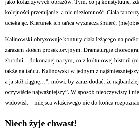
jako kolaż żywych obrazów. Tym, co ją konstytuuje, z
kolejności przemijanie, a nie niezłomność. Ciała tancerz
uciekając. Kierunek ich tańca wyznacza śmierć, (nie)obec
Kalinowski obrysowuje kontury ciała leżącego na podłodze
zarazem stołem prosektoryjnym. Dramaturgię choreografi
zbrodni – dokonanej na tym, co z kulturowej historii 
także na tańcu. Kalinowski w jednym z najśmieszniejszyc
a ja stół ciągnę…”, mówi, by zaraz dodać, że najbardzie
oczywiście najważniejszy”. W sposób nieoczywisty i n
widowisk – miejsca właściwego nie do końca rozpozna
Niech żyje chwast!