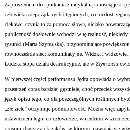
Zaproszeniem do spotkania z radykalną innością jest spe
człowieka niepożądanych i tępionych, co niedostrzegany
ciekawe, czynią to za pomocą słowa, niejako powtarzaj
publiczność dosłownie wchodzi w tę realność, niekiedy 
rysunki (Marta Szypulska), przypominające powiększo
równocześnie sieci komunikacyjne. Widzki i widzowie, 
Ludzka stopa działa destrukcyjnie, ale w
Złym zielu
ćwic
W pierwszej części performansu Jędra opowiada o wybran
przestrzeń coraz bardziej gęstnieje, choć przecież wszys
język opisu tego, co dla poszczególnych roślinnych byt
„złe ziele” otrzymuje podmiotowość. Można więc zapyta
ustawieniem tego, co człowiecze, w centrum wszechrzec
opisom chaszczy i krzaków, w którym ujawniają się wła