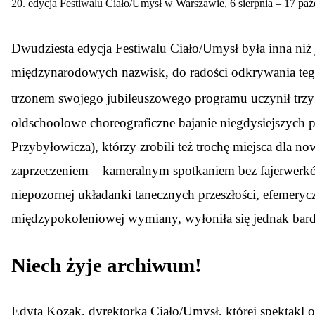
20. edycja Festiwalu Ciało/Umysł w Warszawie, 6 sierpnia – 17 paź
D
wudziesta edycja Festiwalu Ciało/Umysł była inna niż 
międzynarodowych nazwisk, do radości odkrywania tego,
trzonem swojego jubileuszowego programu uczynił trzy
oldschoolowe choreograficzne bajanie niegdysiejszych p
Przybyłowicza), którzy zrobili też trochę miejsca dla now
zaprzeczeniem – kameralnym spotkaniem bez fajerwerków
niepozornej układanki tanecznych przeszłości, efemeryczn
międzypokoleniowej wymiany, wyłoniła się jednak bardz
Niech żyje archiwum!
Edyta Kozak, dyrektorka Ciało/Umysł, której spektakl 