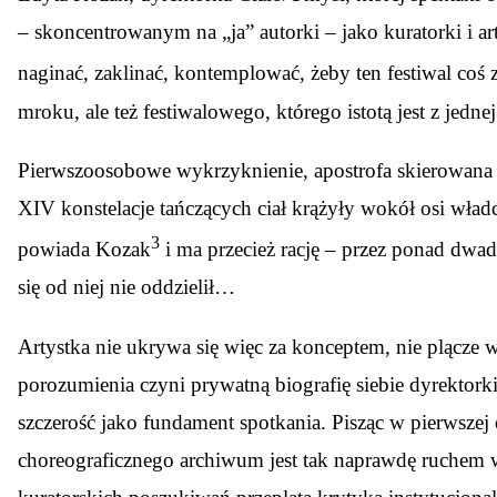
– skoncentrowanym na „ja” autorki – jako kuratorki i ar
naginać, zaklinać, kontemplować, żeby ten festiwal coś z
mroku, ale też festiwalowego, którego istotą jest z jedne
Pierwszoosobowe wykrzyknienie, apostrofa skierowana 
XIV konstelacje tańczących ciał krążyły wokół osi władc
3
powiada Kozak
i ma przecież rację – przez ponad dwadz
się od niej nie oddzielił…
Artystka nie ukrywa się więc za konceptem, nie plącze
porozumienia czyni prywatną biografię siebie dyrektorki 
szczerość jako fundament spotkania. Pisząc w pierwszej o
choreograficznego archiwum jest tak naprawdę ruchem 