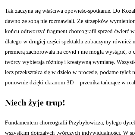
Tak zaczyna się właściwa opowieść-spotkanie. Do Kozak 
dawno ze sobą nie rozmawiali. Ze strzępków wymienionyc
końcu odtworzyć fragment choreografii sprzed ćwierć 
dlatego w drugiej części spektaklu zobaczymy również 
premierą zachorowała na covid i nie mogła wystąpić, o
twórcy wybierają różnicę i kreatywną wymianę. Wszystki
lecz przekształca się w dzieło w procesie, podatne tyleż
ponownie dzięki ekranom 3D – przenika tańczące w realn
Niech żyje trup!
Fundamentem choreografii Przybyłowicza, byłego dyrek
wszystkim dojrzałych twórczych indywidualności. W s