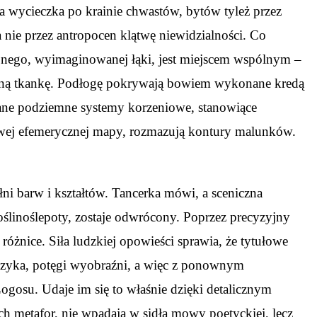
a wycieczka po krainie chwastów, bytów tyleż przez
 nie przez antropocen klątwę niewidzialności. Co
ionego, wyimaginowanej łąki, jest miejscem wspólnym –
tyczną tkankę. Podłogę pokrywają bowiem wykonane kredą
ane podziemne systemy korzeniowe, stanowiące
 owej efemerycznej mapy, rozmazują kontury malunków.
ni barw i kształtów. Tancerka mówi, a sceniczna
roślinoślepoty, zostaje odwrócony. Poprzez precyzyjny
żnice. Siła ludzkiej opowieści sprawia, że tytułowe
języka, potęgi wyobraźni, a więc z ponownym
gosu. Udaje im się to właśnie dzięki detalicznym
h metafor, nie wpadają w sidła mowy poetyckiej, lecz