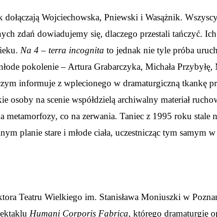
dołączają Wojciechowska, Pniewski i Wasążnik. Wszyscy wit
h zdań dowiadujemy się, dlaczego przestali tańczyć. Ich 
wieku.
Na 4 – terra incognita
to jednak nie tyle próba uruc
młode pokolenie – Artura Grabarczyka, Michała Przybyłę, 
 czym informuje z wplecionego w dramaturgiczną tkankę pr
e osoby na scenie współdzielą archiwalny materiał ruchow
 na metamorfozy, co na zerwania. Taniec z 1995 roku stale 
ym planie stare i młode ciała, uczestnicząc tym samym w 
tora Teatru Wielkiego im. Stanisława Moniuszki w Poznan
pektaklu
Humani Corporis Fabrica
, którego dramaturgię 