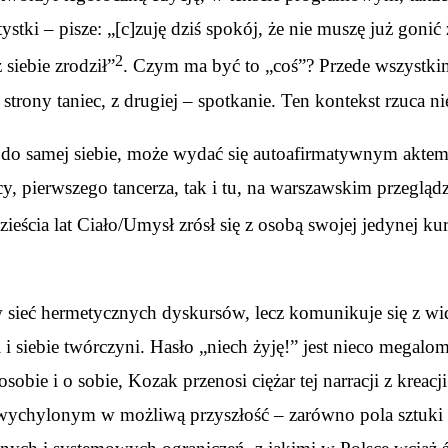
tystki – pisze: „[c]zuję dziś spokój, że nie muszę już gon
2
 siebie zrodził”
. Czym ma być to „coś”? Przede wszystkim
j strony taniec, z drugiej – spotkanie. Ten kontekst rzuca 
do samej siebie, może wydać się autoafirmatywnym aktem
y, pierwszego tancerza, tak i tu, na warszawskim przegląd
ieścia lat Ciało/Umysł zrósł się z osobą swojej jedynej ku
 w sieć hermetycznych dyskursów, lecz komunikuje się z w
i siebie twórczyni. Hasło „niech żyję!” jest nieco megaloma
sobie i o sobie, Kozak przenosi ciężar tej narracji z kreac
wychylonym w możliwą przyszłość – zarówno pola sztuki t