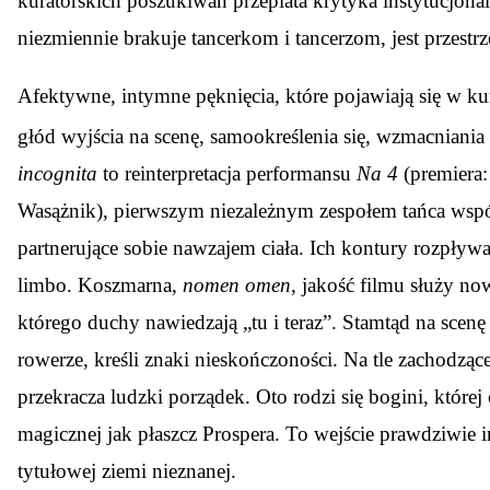
kuratorskich poszukiwań przeplata krytyka instytucjonal
niezmiennie brakuje tancerkom i tancerzom, jest przestrze
Afektywne, intymne pęknięcia, które pojawiają się w kur
głód wyjścia na scenę, samookreślenia się, wzmacniania
incognita
to reinterpretacja performansu
Na 4
(premiera:
Wasążnik), pierwszym niezależnym zespołem tańca wspó
partnerujące sobie nawzajem ciała. Ich kontury rozpływ
limbo. Koszmarna,
nomen omen
, jakość filmu służy no
którego duchy nawiedzają „tu i teraz”. Stamtąd na scen
rowerze, kreśli znaki nieskończoności. Na tle zachodząceg
przekracza ludzki porządek. Oto rodzi się bogini, której
magicznej jak płaszcz Prospera. To wejście prawdziwie 
tytułowej ziemi nieznanej.