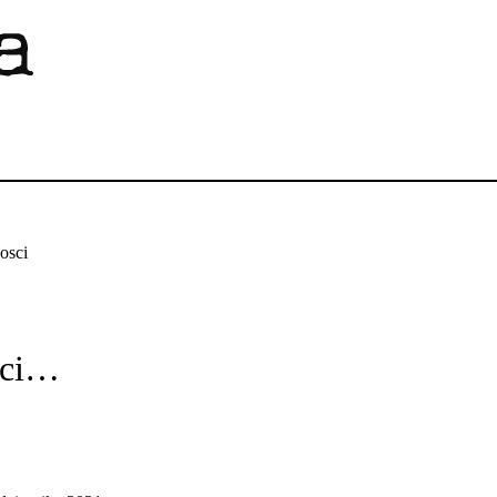
osci
ści…