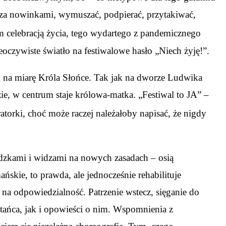
ić za nowinkami, wymuszać, podpierać, przytakiwać,
 celebracją życia, tego wydartego z pandemicznego
nieoczywiste światło na festiwalowe hasło „Niech żyję!”.
 na miarę Króla Słońce. Tak jak na dworze Ludwika
zie, w centrum staje królowa-matka. „Festiwal to JA” –
ratorki, choć może raczej należałoby napisać, że nigdy
idzkami i widzami na nowych zasadach – osią
ńskie, to prawda, ale jednocześnie rehabilituje
ji na odpowiedzialność. Patrzenie wstecz, sięganie do
ańca, jak i opowieści o nim. Wspomnienia z