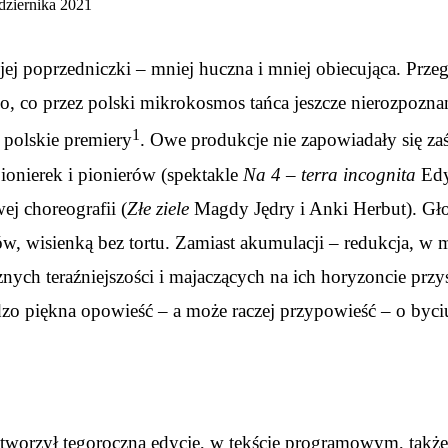
dziernika 2021
jej poprzedniczki – mniej huczna i mniej obiecująca. Prze
 co przez polski mikrokosmos tańca jeszcze nierozpoznane
1
 polskie premiery
. Owe produkcje nie zapowiadały się zaś
ionierek i pionierów (spektakle
Na 4 – terra incognita
Edy
ej choreografii (
Złe ziele
Magdy Jędry i Anki Herbut). Gło
, wisienką bez tortu. Zamiast akumulacji – redukcja, w m
ych teraźniejszości i majaczących na ich horyzoncie przyszł
o piękna opowieść – a może raczej przypowieść – o byciu 
otworzył tegoroczną edycję, w tekście programowym, takż