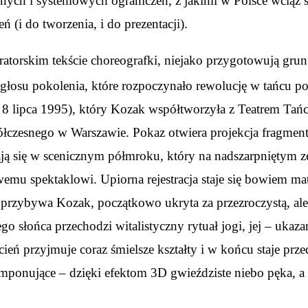
nych i systemowych ograniczeń, z jakimi w Polsce wciąż śc
ń (i do tworzenia, i do prezentacji).
atorskim tekście choreografki, niejako przygotowują grunt 
 głosu pokolenia, które rozpoczynało rewolucję w tańcu po
 8 lipca 1995), który Kozak współtworzyła z Teatrem Ta
łczesnego w Warszawie. Pokaz otwiera projekcja fragment
ają się w scenicznym półmroku, który na nadszarpniętym z
wemu spektaklowi. Upiorna rejestracja staje się bowiem m
ę przybywa Kozak, początkowo ukryta za przezroczystą, ale
o słońca przechodzi witalistyczny rytuał jogi, jej – ukazan
 cień przyjmuje coraz śmielsze kształty i w końcu staje pr
imponujące – dzięki efektom 3D gwieździste niebo pęka, a 