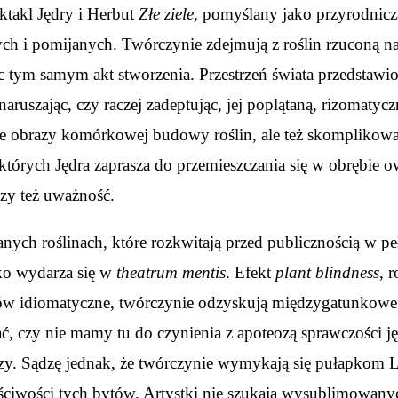
ktakl Jędry i Herbut
Złe ziele
, pomyślany jako przyrodnicz
ch i pomijanych. Twórczynie zdejmują z roślin rzuconą na
ąc tym samym akt stworzenia. Przestrzeń świata przedstaw
naruszając, czy raczej zadeptując, jej poplątaną, rizoma
ne obrazy komórkowej budowy roślin, ale też skomplikow
których Jędra zaprasza do przemieszczania się w obrębie
zy też uważność.
ych roślinach, które rozkwitają przed publicznością w peł
tko wydarza się w
theatrum mentis
. Efekt
plant blindness
, 
ów idiomatyczne, twórczynie odzyskują międzygatunkowe ró
ć, czy nie mamy tu do czynienia z apoteozą sprawczości 
zy. Sądzę jednak, że twórczynie wymykają się pułapkom Lo
ściwości tych bytów. Artystki nie szukają wysublimowanyc