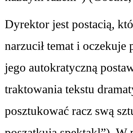
Dyrektor jest postacią, kt
narzucił temat i oczekuje 
jego autokratyczną posta
traktowania tekstu drama
posztukować racz swą sztukę
poszatkują spektakl”). W 