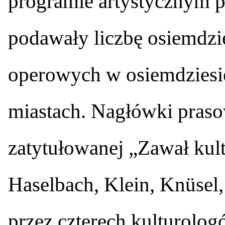
programie artystycznym 
podawały liczbę osiemdzi
operowych w osiemdziesię
miastach. Nagłówki pras
zatytułowanej „Zawał kult
Haselbach, Klein, Knüsel
przez czterech kulturologó