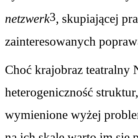
3
netzwerk
, skupiającej p
zainteresowanych popraw
Choć krajobraz teatralny 
heterogeniczność struktur,
wymienione wyżej proble
na ich skalę warto im się 