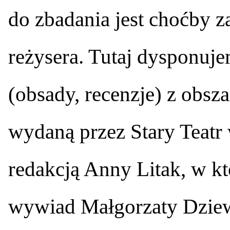
do zbadania jest choćby z
reżysera. Tutaj dysponuj
(obsady, recenzje) z obsz
wydaną przez Stary Teatr
redakcją Anny Litak, w któ
wywiad Małgorzaty Dziew