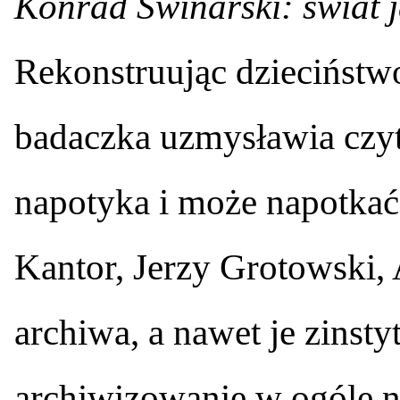
Konrad Swinarski: świat 
Rekonstruując dzieciństw
badaczka uzmysławia czyt
napotyka i może napotkać 
Kantor, Jerzy Grotowski, 
archiwa, a nawet je zinst
archiwizowanie w ogóle n