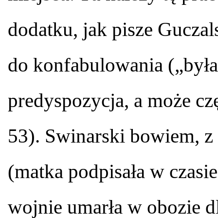
dodatku, jak pisze Guczal
do konfabulowania („był
predyspozycja, a może częś
53). Swinarski bowiem, z
(matka podpisała w czasie 
wojnie umarła w obozie d