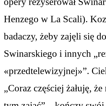
opery reżyserował Swinar
Henzego w La Scali). Koz
badaczy, żeby zajęli się
Swinarskiego i innych „r
«przedtelewizyjnej»”. Cie
„Coraz częściej żałuję, ż
tym zająć” – kończy swój 