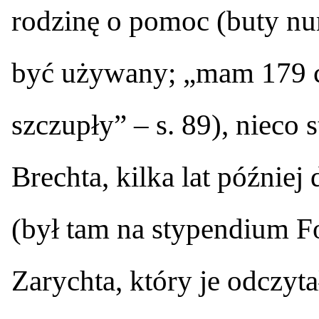
rodzinę o pomoc (buty nu
być używany; „mam 179 c
szczupły” – s. 89), nieco 
Brechta, kilka lat późnie
(był tam na stypendium F
Zarychta, który je odczyt