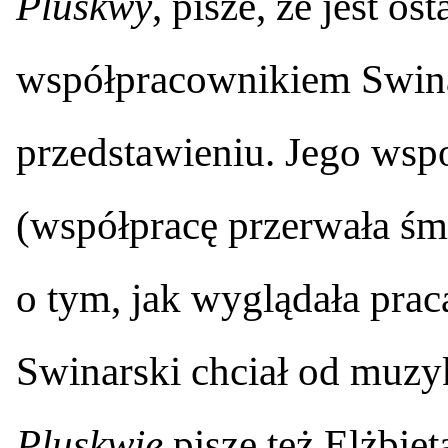
Pluskwy
, pisze, że jest o
współpracownikiem Swina
przedstawieniu. Jego wsp
(współpracę przerwała śmie
o tym, jak wyglądała pra
Swinarski chciał od muzy
Pluskwie
pisze też Elżbiet