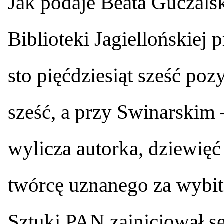
Jak podaje Beata Guczalsk
Biblioteki Jagiellońskiej
sto pięćdziesiąt sześć poz
sześć, a przy Swinarskim 
wylicza autorka, dziewięć
twórcę uznanego za wybit
Sztuki PAN zainicjował s