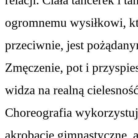
relacji. Ciała tancerek i 
ogromnemu wysiłkowi, któ
przeciwnie, jest pożądan
Zmęczenie, pot i przyspi
widza na realną cielesność
Choreografia wykorzystuj
akrobacje gimnastyczne, 