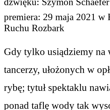
dźwięku: Szymon Schaefer
premiera: 29 maja 2021 w 
Ruchu Rozbark
G
dy tylko usiądziemy na
tancerzy, ułożonych w op
rybę; tytuł spektaklu naw
ponad taflę wody tak wyso