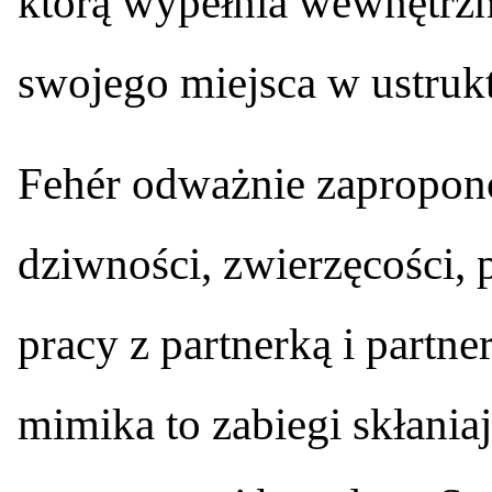
którą wypełnia wewnętrzn
swojego miejsca w ustruk
Fehér odważnie zapropono
dziwności, zwierzęcości, 
pracy z partnerką i partn
mimika to zabiegi skłania