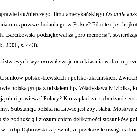
sprawie bluźnierczego filmu amerykańskiego
Ostatnie kus
amiaru rozpowszechniania go w Polsce? Film ten jest bojko
ch. Barcikowski podziękował za „pro memoria”, stwierdzając
k, 2006, s. 443).
 państwowych wystosował swoje oczekiwania wobec reprezen
osunków polsko-litewskich i polsko-ukraińskich. Zwrócił s
twie polska grupa z udziałem bp. Władysława Miziołka, któ
mają nimi powiewać Polacy? Kto zapłaci za rozbudzanie emo
iamy. Substancja polska na Litwie jest zbyt słaba. Moskwa 
 się godnością i zrozumieniem delikatności stosunków pols
wi. Abp Dąbrowski zapewnił, że przekaże te uwagi na konf