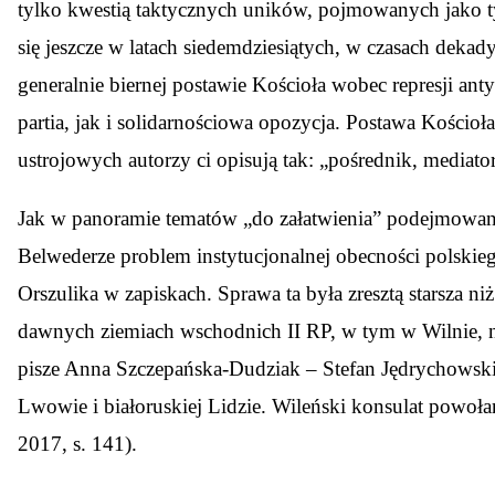
tylko kwestią taktycznych uników, pojmowanych jako ty
się jeszcze w latach siedemdziesiątych, w czasach de
generalnie biernej postawie Kościoła wobec represji an
partia, jak i solidarnościowa opozycja. Postawa Kościoł
ustrojowych autorzy ci opisują tak: „pośrednik, mediator
Jak w panoramie tematów „do załatwienia” podejmowan
Belwederze problem instytucjonalnej obecności polskieg
Orszulika w zapiskach. Sprawa ta była zresztą starsza
dawnych ziemiach wschodnich II RP, w tym w Wilnie, 
pisze Anna Szczepańska-Dudziak – Stefan Jędrychowski,
Lwowie i białoruskiej Lidzie. Wileński konsulat powoła
2017, s. 141).