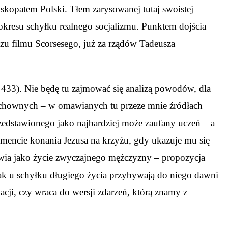
skopatem Polski. Tłem zarysowanej tutaj swoistej
okresu schyłku realnego socjalizmu. Punktem dojścia
azu filmu Scorsesego, już za rządów Tadeusza
. 433). Nie będę tu zajmować się analizą powodów, dla
duchownych – w omawianych tu przeze mnie źródłach
 przedstawionego jako najbardziej może zaufany uczeń – a
mencie konania Jezusa na krzyżu, gdy ukazuje mu się
tawia jako życie zwyczajnego mężczyzny – propozycja
ednak u schyłku długiego życia przybywają do niego dawni
acji, czy wraca do wersji zdarzeń, którą znamy z