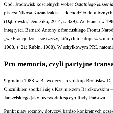
Opór środowisk kościelnych wobec
Ostatniego kuszeni
pisarza Nikosa Kazandzakisa – dochodziło do ulicznyc
(Dąbrowski, Demenko, 2014, s. 329). We Francji w 1988
integryści. Bernard Antony z francuskiego Frontu Nar
„we Francji dzieją się rzeczy, których nie dopuszczono 
1988, s. 21; Rubin, 1988). W schyłkowym PRL natomiast 
Pro memoria, czyli partyjne trans
9 grudnia 1988 w Belwederze arcybiskup Bronisław Dąbr
Orszulikiem spotkali się z Kazimierzem Barcikowskim
Jaruzelskiego jako przewodniczącego Rady Państwa.
Punkt piąty rozmów dotyczył bardzo konkretnych ocze