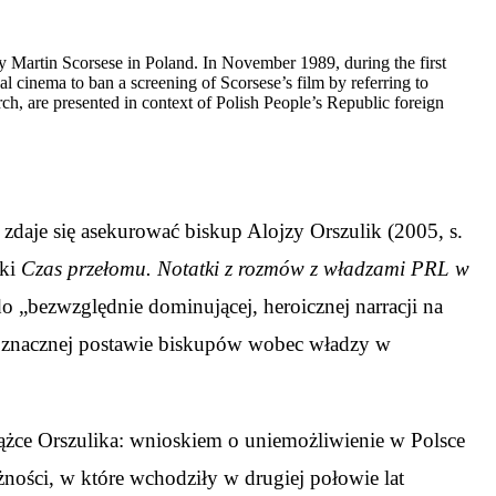
by Martin Scorsese in Poland. In November 1989, during the first
cinema to ban a screening of Scorsese’s film by referring to
h, are presented in context of Polish People’s Republic foreign
 zdaje się asekurować biskup Alojzy Orszulik (2005, s.
żki
Czas przełomu. Notatki z rozmów z władzami PRL w
do „bezwzględnie dominującej, heroicznej narracji na
ednoznacznej postawie biskupów wobec władzy w
iążce Orszulika: wnioskiem o uniemożliwienie w Polsce
ości, w które wchodziły w drugiej połowie lat