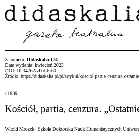
Z numeru:
Didaskalia 174
Data wydania: kwiecień 2023
DOI: 10.34762/vfxd-6s60
Źródło: https://didaskalia.pl/pl/artykul/kosciol-partia-cenzura-ostat
/ 1989
Kościół, partia, cenzura. „Ostatn
Witold Mrozek
| Szkoła Doktorska Nauk Humanistycznych Uniwer