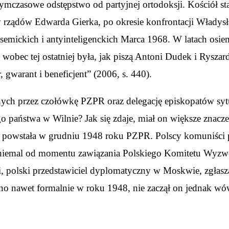
mczasowe odstępstwo od partyjnej ortodoksji. Kościół sta
kady rządów Edwarda Gierka, po okresie konfrontacji Wła
tysemickich i antyinteligenckich Marca 1968. W latach osi
a wobec tej ostatniej była, jak piszą Antoni Dudek i Rysz
, gwarant i beneficjent” (2006, s. 440).
ych przez czołówkę PZPR oraz delegację episkopatów syt
o państwa w Wilnie? Jak się zdaje, miał on większe znacz
 niż powstała w grudniu 1948 roku PZPR. Polscy komuniśc
niemal od momentu zawiązania Polskiego Komitetu Wyzwo
 polski przedstawiciel dyplomatyczny w Moskwie, zgłasza
no nawet formalnie w roku 1948, nie zaczął on jednak wów