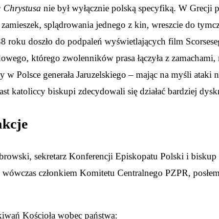
a Chrystusa
nie był wyłącznie polską specyfiką. W Grecji 
h zamieszek, splądrowania jednego z kin, wreszcie do ty
 roku doszło do podpaleń wyświetlających film Scorsesego
odowego, którego zwolenników prasa łączyła z zamachami
by w Polsce generała Jaruzelskiego – mając na myśli ataki
katoliccy biskupi zdecydowali się działać bardziej dyskr
akcje
owski, sekretarz Konferencji Episkopatu Polski i biskup
 – wówczas członkiem Komitetu Centralnego PZPR, posłe
kiwań Kościoła wobec państwa: