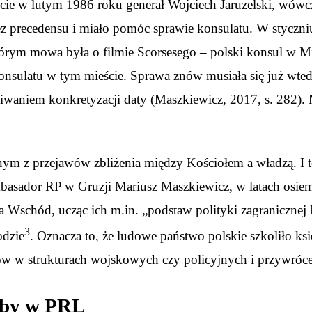
cie w lutym 1986 roku generał Wojciech Jaruzelski, wówcz
z precedensu i miało pomóc sprawie konsulatu. W styczni
órym mowa była o filmie Scorsesego – polski konsul w Miń
onsulatu w tym mieście. Sprawa znów musiała się już wted
iwaniem konkretyzacji daty (Maszkiewicz, 2017, s. 282).
dnym z przejawów zbliżenia między Kościołem a władzą. I 
 ambasador RP w Gruzji Mariusz Maszkiewicz, w latach osi
schód, ucząc ich m.in. „podstaw polityki zagranicznej PR
3
odzie
. Oznacza to, że ludowe państwo polskie szkoliło k
w w strukturach wojskowych czy policyjnych i przywróce
obby w PRL