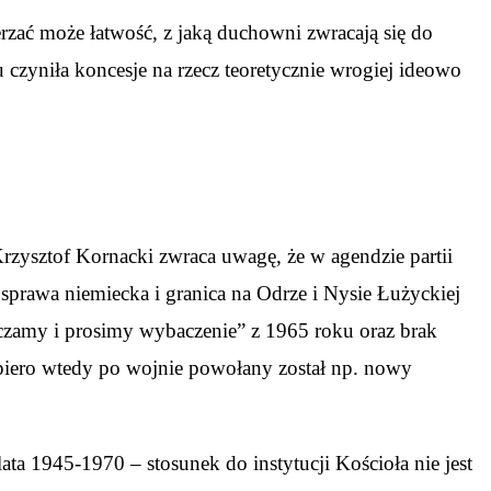
rzać może łatwość, z jaką duchowni zwracają się do
u czyniła koncesje na rzecz teoretycznie wrogiej ideowo
Krzysztof Kornacki zwraca uwagę, że w agendzie partii
sprawa niemiecka i granica na Odrze i Nysie Łużyckiej
aczamy i prosimy wybaczenie” z 1965 roku oraz brak
opiero wtedy po wojnie powołany został np. nowy
a 1945-1970 – stosunek do instytucji Kościoła nie jest