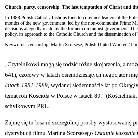
Church, party, censorship. The last temptation of Christ and the
In 1988 Polish Catholic bishops tried to convince leaders of the Pol
months of the new government, led by the non-communist Prime Minis
decisions allegedly made by the former communist government. These 
policy, its approach to the Catholic Church and the dissemination of
Keywords: censorship; Martin Scorsese; Polish United Workers’ Par
„C
zytelnikowi mogą się rodzić różne skojarzenia, a moż
641), czołowy w latach osiemdziesiątych negocjator m
latach 1981-1989
, wydanej siedemnaście lat po Okrągły
temat roli Kościoła w Polsce w latach 80.” (Kościelnia
schyłkowym PRL.
Zajmę się tu losami szczególnej prośby wystosowanej p
dystrybucji filmu Martina Scorsesego
Ostatnie kuszenie