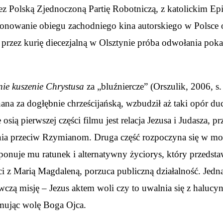
 Polską Zjednoczoną Partię Robotniczą, z katolickim Epi
jonowanie obiegu zachodniego kina autorskiego w Polsce 
– przez kurię diecezjalną w Olsztynie próba odwołania pok
nie kuszenie Chrystusa
za „bluźniercze” (Orszulik, 2006, s
ana za dogłębnie chrześcijańską, wzbudził aż taki opór 
osią pierwszej części filmu jest relacja Jezusa i Judasza,
nia przeciw Rzymianom. Druga część rozpoczyna się w mo
oponuje mu ratunek i alternatywny życiorys, który przeds
zieci z Marią Magdaleną, porzuca publiczną działalność. J
czą misję – Jezus aktem woli czy to uwalnia się z halucyn
yjmując wolę Boga Ojca.