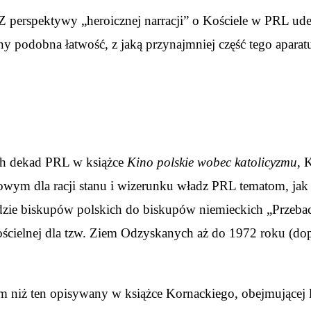
Z perspektywy „heroicznej narracji” o Kościele w PRL ude
ony podobna łatwość, z jaką przynajmniej część tego aparat
ych dekad PRL w książce
Kino polskie wobec katolicyzmu
, 
owym dla racji stanu i wizerunku władz PRL tematom, jak 
rędzie biskupów polskich do biskupów niemieckich „Przeb
 kościelnej dla tzw. Ziem Odzyskanych aż do 1972 roku (d
niż ten opisywany w książce Kornackiego, obejmującej lat