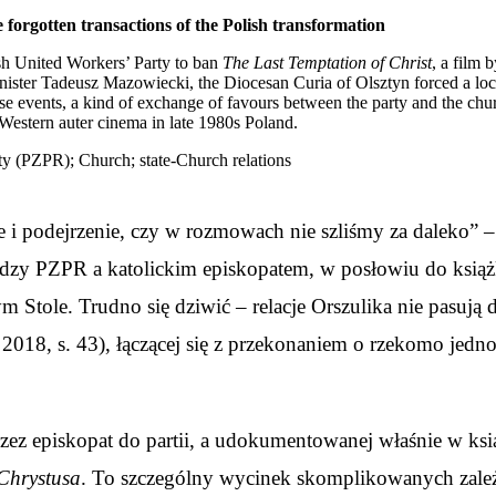
 forgotten transactions of the Polish transformation
ish United Workers’ Party to ban
The Last Temptation of Christ
, a film 
ter Tadeusz Mazowiecki, the Diocesan Curia of Olsztyn forced a local 
events, a kind of exchange of favours between the party and the churc
 Western auter cinema in late 1980s Poland.
ty (PZPR); Church; state-Church relations
e i podejrzenie, czy w rozmowach nie szliśmy za daleko” –
iędzy PZPR a katolickim episkopatem, w posłowiu do ksią
m Stole. Trudno się dziwić – relacje Orszulika nie pasują 
k, 2018, s. 43), łączącej się z przekonaniem o rzekomo j
rzez episkopat do partii, a udokumentowanej właśnie w ks
 Chrystusa
. To szczególny wycinek skomplikowanych zależn