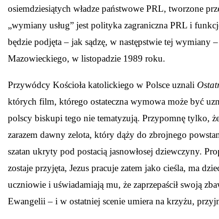
osiemdziesiątych władze państwowe PRL, tworzone przez
„wymiany usług” jest polityka zagraniczna PRL i funkc
będzie podjęta – jak sądzę, w następstwie tej wymiany 
Mazowieckiego, w listopadzie 1989 roku.
Przywódcy Kościoła katolickiego w Polsce uznali
Ostat
których film, którego ostateczna wymowa może być uzn
polscy biskupi tego nie tematyzują. Przypomnę tylko, że 
zarazem dawny zelota, który dąży do zbrojnego powsta
szatan ukryty pod postacią jasnowłosej dziewczyny. Pr
zostaje przyjęta, Jezus pracuje zatem jako cieśla, ma d
uczniowie i uświadamiają mu, że zaprzepaścił swoją zbaw
Ewangelii – i w ostatniej scenie umiera na krzyżu, prz