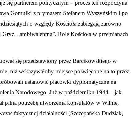
je się partnerem politycznym – proces ten rozpoczyna
dysława Gomułki z prymasem Stefanem Wyszyńskim i po
emdziesiątych o względy Kościoła zabiegają zarówno
ard Gryz, „ambiwalentna”. Rolę Kościoła w przemianach
uował się przedstawiony przez Barcikowskiego w
enie, niż wskazywałoby miejsce poświęcone na to przez
i próbowali ustanowić placówki dyplomatyczne na
lenia Narodowego. Już w październiku 1944 – jak
ł pilną potrzebę utworzenia konsulatów w Wilnie,
czas faktycznej działalności (Szczepańska-Dudziak,