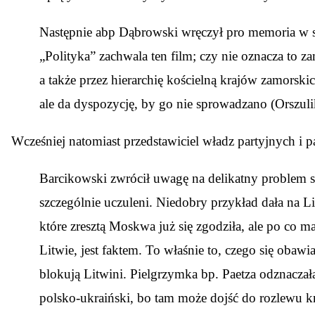
Następnie abp Dąbrowski wręczył pro memoria w 
„Polityka” zachwala ten film; czy nie oznacza to z
a także przez hierarchię kościelną krajów zamorski
ale da dyspozycję, by go nie sprowadzano (Orszuli
Wcześniej natomiast przedstawiciel władz partyjnych i
Barcikowski zwrócił uwagę na delikatny problem st
szczególnie uczuleni. Niedobry przykład dała na Li
które zresztą Moskwa już się zgodziła, ale po co 
Litwie, jest faktem. To właśnie to, czego się obaw
blokują Litwini. Pielgrzymka bp. Paetza odznaczała
polsko-ukraiński, bo tam może dojść do rozlewu kr