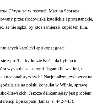
zenie Chrystusa
w reżyserii Martina Scorsese.
towany przez środowiska katolickie i protestanckie,
, że nie sądzi, by ktoś zamierzał kupić ten film,
tujących katolicki episkopat gości:
ię z prośbą, by ludzie Kościoła byli na to
ra wystąpiła ze starymi flagami litewskimi, na
cji nacjonalistycznych? Nacjonalizm, zwłaszcza na
zgodziła się na polski konsulat w Wilnie, sprawę
ko-litewskich. Jeszcze delikatniejszy jest problem
erencji Episkopatu (tamże, s. 442-443).