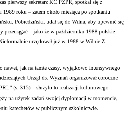
as pierwszy sekretarz KC PZPR, spotkał się z
u 1989 roku – zatem około miesiąca po spotkaniu
sku, Pobiedziński, udał się do Wilna, aby upewnić się
y przeciągać – jako że w październiku 1988 polskie
 Nieformalnie urzędował już w 1988 w Wilnie Z.
to nawet, jak na tamte czasy, wyjątkowo intensywnego
emdziesiątych Urząd ds. Wyznań organizował coroczne
L” (s. 315) – służyło to realizacji kulturowego
sięży na użytek zadań swojej dyplomacji w momencie,
niu katechetów w publicznym szkolnictwie.