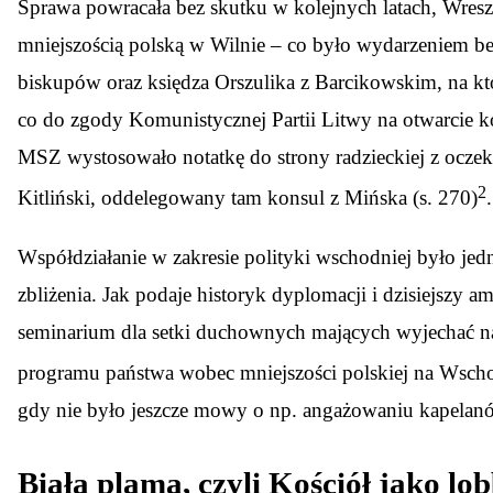
Sprawa powracała bez skutku w kolejnych latach, Wresz
mniejszością polską w Wilnie – co było wydarzeniem be
biskupów oraz księdza Orszulika z Barcikowskim, na kt
co do zgody Komunistycznej Partii Litwy na otwarcie k
MSZ wystosowało notatkę do strony radzieckiej z oczek
2
Kitliński, oddelegowany tam konsul z Mińska (s. 270)
.
Współdziałanie w zakresie polityki wschodniej było je
zbliżenia. Jak podaje historyk dyplomacji i dzisiejszy
seminarium dla setki duchownych mających wyjechać na W
programu państwa wobec mniejszości polskiej na Wsch
gdy nie było jeszcze mowy o np. angażowaniu kapelanó
Biała plama, czyli Kościół jako l