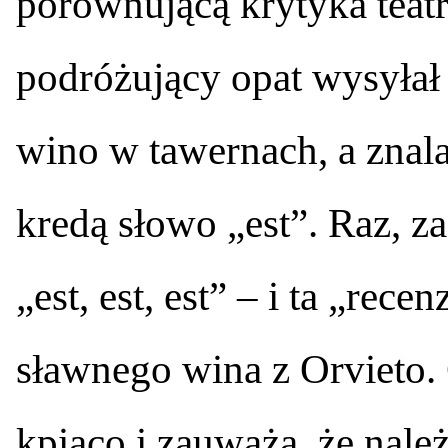
porównującą krytyka teatr
podróżujący opat wysyła
wino w tawernach, a znala
kredą słowo „est”. Raz, z
„est, est, est” – i ta „rece
sławnego wina z Orvieto.
kpiąco i zauważa, że nal