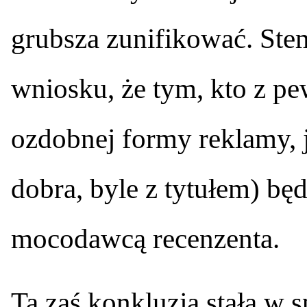
grubsza zunifikować. Ste
wniosku, że tym, kto z pe
ozdobnej formy reklamy, ja
dobra, byle z tytułem) będz
mocodawcą recenzenta.
Ta zaś konkluzja stała w 