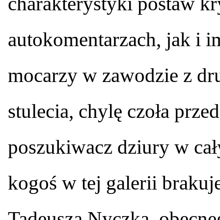
charakterystyki postaw k
autokomentarzach, jak i 
mocarzy w zawodzie z dru
stulecia, chylę czoła przed
poszukiwacz dziury w cał
kogoś w tej galerii braku
Tadeusza Nyczka, obecneg