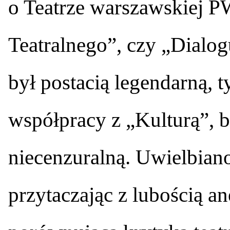
o Teatrze warszawskiej P
Teatralnego”, czy „Dialo
był postacią legendarną, 
współpracy z „Kulturą”, b
niecenzuralną. Uwielbian
przytaczając z lubością an