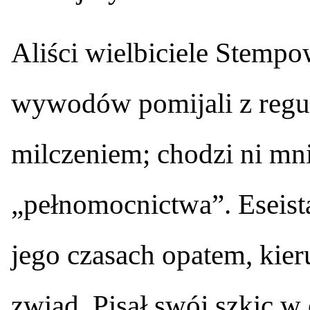
Aliści wielbiciele Stemp
wywodów pomijali z regu
milczeniem; chodzi ni mni
„pełnomocnictwa”. Eseista 
jego czasach opatem, kie
zwiad. Pisał swój szkic w