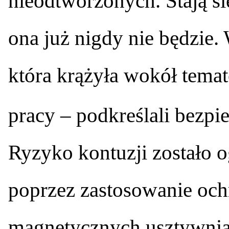
nieodtworzonych. Stają si
ona już nigdy nie będzie.
która krążyła wokół tema
pracy – podkreślali bezp
Ryzyko kontuzji zostało
poprzez zastosowanie ochr
magnetycznych usztywniaj