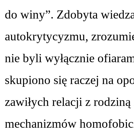
do winy”. Zdobyta wiedza 
autokrytycyzmu, zrozumie
nie byli wyłącznie ofiara
skupiono się raczej na op
zawiłych relacji z rodziną
mechanizmów homofobicz