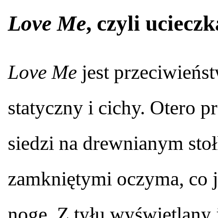
Love Me
, czyli uciec
Love Me
jest przeciwień
statyczny i cichy. Otero p
siedzi na drewnianym sto
zamkniętymi oczyma, co j
nogę. Z tyłu wyświetlany j