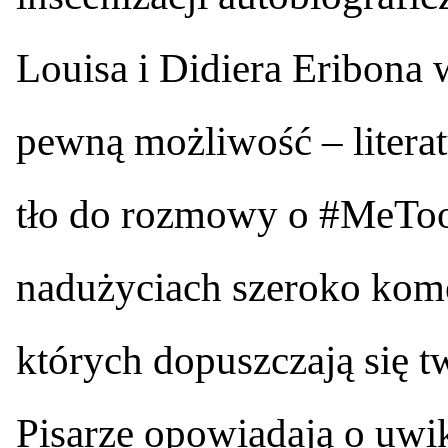
Louisa i Didiera Eribona 
pewną możliwość – litera
tło do rozmowy o #MeToo,
nadużyciach szeroko ko
których dopuszczają się tw
Pisarze opowiadają o uwi