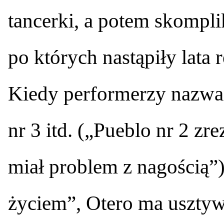
tancerki, a potem skompli
po których nastąpiły lata r
Kiedy performerzy nazwan
nr 3 itd. („Pueblo nr 2 z
miał problem z nagością”) 
życiem”, Otero ma usztywn