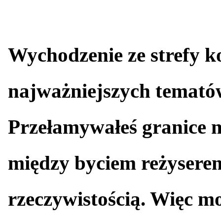
Wychodzenie ze strefy k
najważniejszych tematów
Przełamywałeś granice m
między byciem reżyserem
rzeczywistością. Więc m