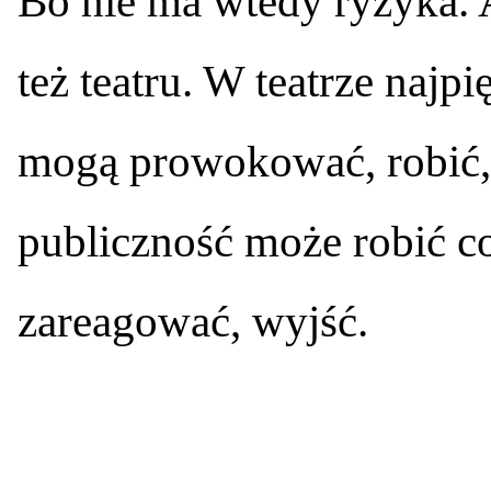
Bo nie ma wtedy ryzyka. A
też teatru. W teatrze najpi
mogą prowokować, robić, 
publiczność może robić c
zareagować, wyjść.