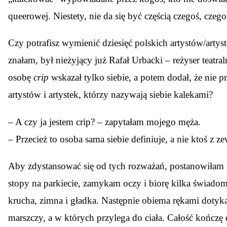
queerowej. Niestety, nie da się być częścią czegoś, czeg
Czy potrafisz wymienić dziesięć polskich artystów/artys
znałam, był nieżyjący już Rafał Urbacki – reżyser teatr
osobę
crip
wskazał tylko siebie, a potem dodał, że nie 
artystów i artystek, którzy nazywają siebie kalekami?
– A czy ja jestem crip? – zapytałam mojego męża.
– Przecież to osoba sama siebie definiuje, a nie ktoś z z
Aby zdystansować się od tych rozważań, postanowiłam zn
stopy na parkiecie, zamykam oczy i biorę kilka świadom
krucha, zimna i gładka. Następnie obiema rękami dotyka
marszczy, a w których przylega do ciała. Całość kończę