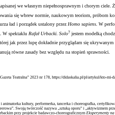
i zapisanej we własnym niepełnosprawnym i chorym ciele. Ż
niowania się wbrew normie, naukowym teoriom, próbom ko
burza ład i porządek ustalony przez
Homo sapiens
. W perf
7
ę. W spektaklu
Rafał Urbacki. Solo
jestem modelką chodzą
 której jak przez lupę dokładnie przyglądam się ukrywanym
panują równe zasady bez względu na stopień sprawności.
. Gazeta Teatralna” 2023 nr 178,
https://didaskalia.pl/pl/artykul/kto-mi
u i animatorka kultury, performerka, tancerka i choreografka, certyfik
ueerowa”. Swoją twórczość nazywa „sztuką oporu” i „aktywizmem prze
Urbackim przy projekcie badawczo-choreograficznym
Eksperymenty na 