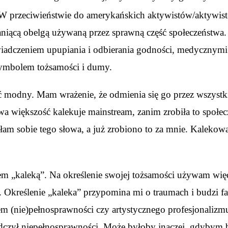
 W przeciwieństwie do amerykańskich aktywistów/aktywist
raniącą obelgą używaną przez sprawną część społeczeństwa
świadczeniem upupiania i odbierania godności, medyczny
 symbolem tożsamości i dumy.
 modny. Mam wrażenie, że odmienia się go przez wszystkie
a większość kalekuje mainstream, zanim zrobiła to społe
łam sobie tego słowa, a już zrobiono to za mnie. Kalekowa
tem „kaleką”. Na określenie swojej tożsamości używam wię
reślenie „kaleka” przypomina mi o traumach i budzi fatal
 (nie)pełnosprawności czy artystycznego profesjonalizm
zył niepełnosprawności. Może byłoby inaczej, gdybym była