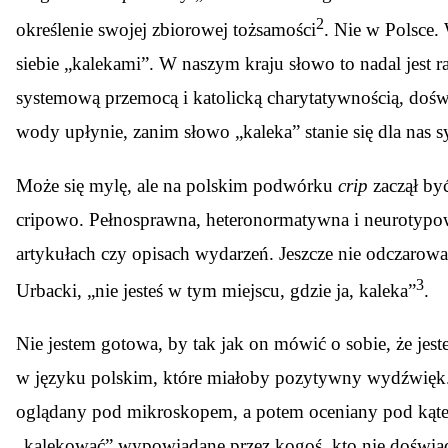
2
określenie swojej zbiorowej tożsamości
. Nie w Polsce.
siebie „kalekami”. W naszym kraju słowo to nadal jest 
systemową przemocą i katolicką charytatywnością, do
wody upłynie, zanim słowo „kaleka” stanie się dla nas
Może się mylę, ale na polskim podwórku
crip
zaczął być
cripowo. Pełnosprawna, heteronormatywna i neurotypow
artykułach czy opisach wydarzeń. Jeszcze nie odczarowa
3
Urbacki, „nie jesteś w tym miejscu, gdzie ja, kaleka”
.
Nie jestem gotowa, by tak jak on mówić o sobie, że jes
w języku polskim, które miałoby pozytywny wydźwięk. Ok
oglądany pod mikroskopem, a potem oceniany pod kątem
„kalekować” wypowiadane przez kogoś, kto nie doświadc