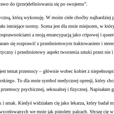
rawo do (prze)definiowania się po swojemu”.
zną, którą wykonuję. W moim ciele choćby najbardziej pro
ało istniejące normy. Scena jest dla mnie miejscem, w k
nosprawnościami a moją emancypacją jako cripowej i quee
aram się rozprawić z przedmiotowym traktowaniem i stereo
tyczny i przedmiotowy aspekt tworzenia sztuki przez nie 
j jest temat przemocy – głównie wobec kobiet z niepełnosp
rskiego. To dla mnie symbol medycznej opresji, który chc
przemocy psychicznej, seksualnej i fizycznej. Napisałam 
k i smak. Kiedyś widziałam cię jako lekarza, który badał
wycelowanych we mnie jak pistolety palcach. Słyszę cię w 