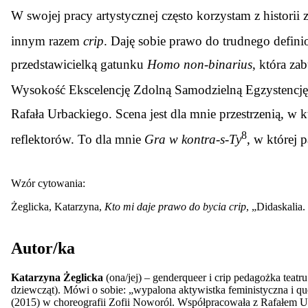
W swojej pracy artystycznej często korzystam z histori
innym razem
crip
. Daję sobie prawo do trudnego defi
przedstawicielką gatunku
Homo non-binarius
, która za
Wysokość Ekscelencję Zdolną Samodzielną Egzystencj
Rafała Urbackiego. Scena jest dla mnie przestrzenią, w
8
reflektorów. To dla mnie
Gra w kontra-s-Ty
, w której 
Wzór cytowania:
Żeglicka, Katarzyna,
Kto mi daje prawo do bycia crip
, „Didaskalia
Autor/ka
Katarzyna Żeglicka
(ona/jej) – genderqueer i crip pedagożka teatr
dziewcząt). Mówi o sobie: „wypalona aktywistka feministyczna i q
(2015) w choreografii Zofii Noworól. Współpracowała z Rafałem 