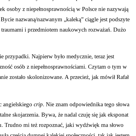
ek osoby z niepełnosprawnością w Polsce nie nazywają
. Bycie nazwaną/nazwanym „kaleką” ciągle jest podszyte
mi traumami i przedmiotem naukowych rozważań. Dużo
 przypadki. Najpierw było medycznie, teraz jest
czność osób z niepełnosprawnościami. Czytam o tym w
nie zostało skolonizowane. A przecież, jak mówił Rafał
c angielskiego
crip
. Nie znam odpowiednika tego słowa
ne skojarzenia. Bywa, że nadal czuję się jak eksponat
u. Trudno mi też rozpoznać, jaki wydźwięk ma słowo
 częścią dumnej kalekiej społeczności, tak jak jestem