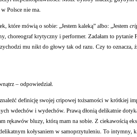
o w Polsce nie ma.
tek, które mówią o sobie: „Jestem kaleką” albo: „Jestem
cri
alny, choreograf krytyczny i performer. Zadałam to pytanie
przychodzi mu nikt do głowy tak od razu. Czy to oznacza,
ewnątrz – odpowiedział.
aleźć definicję swojej cripowej tożsamości w krótkiej im
ych wdechów i wydechów. Prawą dłonią delikatnie dotykam 
m rękawów bluzy, którą mam na sobie. Z ciekawością ekspl
 delikatnym kołysaniem w samoprzytuleniu. To intymny, ko