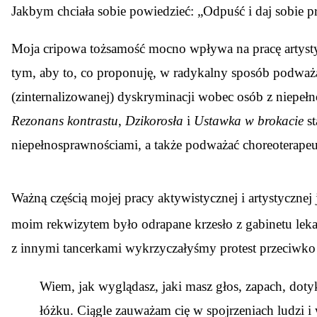
Jakbym chciała sobie powiedzieć: „Odpuść i daj sobie p
Moja cripowa tożsamość mocno wpływa na pracę artystyc
tym, aby to, co proponuję, w radykalny sposób podważ
(zinternalizowanej) dyskryminacji wobec osób z niepeł
Rezonans kontrastu
,
Dzikorosła
i
Ustawka w brokacie
st
niepełnosprawnościami, a także podważać choreoterapeu
Ważną częścią mojej pracy aktywistycznej i artystyczne
moim rekwizytem było odrapane krzesło z gabinetu leka
z innymi tancerkami wykrzyczałyśmy protest przeciwko 
Wiem, jak wyglądasz, jaki masz głos, zapach, doty
łóżku. Ciągle zauważam cię w spojrzeniach ludzi i 