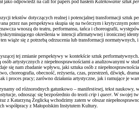
ł jako odpowiedź na call for papers pod hasłem
Kalekowanie sztuk pe
ozycji tekstów dotyczących realnej i potencjalnej transformacji sztuk 
a przez nas perspektywa skupia się na twórczym i krytycznym potenc
znawcza wnoszą do teatru, performansu, tańca i choreografii, występó
skryminującego określenia w intencji afirmatywnej i ironicznej identyfi
n wiąże się z potrzebą odrzucenia lub transformacji normatywnych, i 
yszącej tej zmianie perspektywy w kontekście sztuk performatywnych.
ą osób artystycznych z niepełnosprawnościami a analizowanymi w studi
wydaje się nam zbadanie wpływu, jaki sztuka osób z niepełnosprawno
wo, choreografia, obecność, reżyseria, czas, przestrzeń, dźwięk, dram
i proces pracy; zarówno działania artystyczne, jak i ramujące je warun
ynamy od różnorodnych gatunkowo – manifest/esej, tekst naukowy, wyw
stytucje, odnosząc się bezpośrednio do teorii
crip
i
queer
. W swojej tw
raz z Katarzyną Żeglicką wchodzimy zatem w obszar niepełnosprawnoś
h współpracy z Małopolskim Instytutem Kultury.