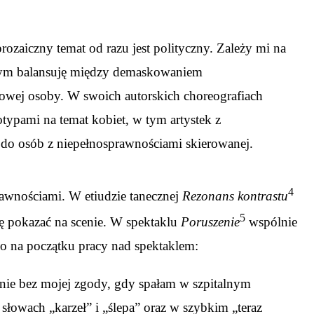
zaiczny temat od razu jest polityczny. Zależy mi na
tórym balansuję między demaskowaniem
rowej osoby. W swoich autorskich choreografiach
typami na temat kobiet, w tym artystek z
i do osób z niepełnosprawnościami skierowanej.
4
rawnościami. W etiudzie tanecznej
Rezonans kontrastu
5
ę pokazać na scenie. W spektaklu
Poruszenie
wspólnie
go na początku pracy nad spektaklem:
 mnie bez mojej zgody, gdy spałam w szpitalnym
słowach „karzeł” i „ślepa” oraz w szybkim „teraz