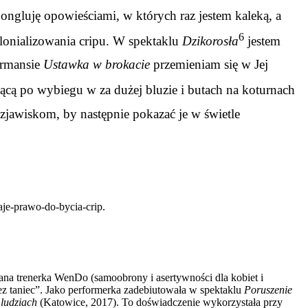
ongluję opowieściami, w których raz jestem kaleką, a
6
lonializowania cripu. W spektaklu
Dzikorosła
jestem
ormansie
Ustawka w brokacie
przemieniam się w Jej
cą po wybiegu w za dużej bluzie i butach na koturnach
 zjawiskom, by następnie pokazać je w świetle
-daje-prawo-do-bycia-crip
.
owana trenerka WenDo (samoobrony i asertywności dla kobiet i
z taniec”. Jako performerka zadebiutowała w spektaklu
Poruszenie
ludziach
(Katowice, 2017). To doświadczenie wykorzystała przy