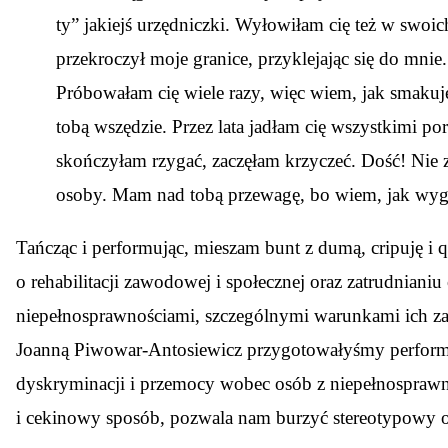
ty” jakiejś urzędniczki. Wyłowiłam cię też w swoic
przekroczył moje granice, przyklejając się do mni
Próbowałam cię wiele razy, więc wiem, jak smakuj
tobą wszędzie. Przez lata jadłam cię wszystkimi p
skończyłam rzygać, zaczęłam krzyczeć. Dość! Nie zga
osoby. Mam nad tobą przewagę, bo wiem, jak wyglą
Tańcząc i performując, mieszam bunt z dumą, cripuję i
o rehabilitacji zawodowej i społecznej oraz zatrudnian
niepełnosprawnościami, szczególnymi warunkami ich za
Joanną Piwowar-Antosiewicz przygotowałyśmy performa
dyskryminacji i przemocy wobec osób z niepełnospraw
i cekinowy sposób, pozwala nam burzyć stereotypowy ob