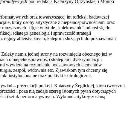
rformatywnych
pod redakcją Katarzyny Ojrzyńskiej i Moniki
performatywnych oraz towarzyszącej im refleksji badawczej
jale, który osoby artystyczne z niepełnosprawnościami oraz
w muzycznych. Ujęte w tytule „kalekowanie” odnosi się do
kacji (dlatego genealogia i sprawczość strategii
z reguły ableistycznych, kategorii służących do poznawania i
 Zależy nam z jednej strony na rozwinięciu obecnego już w
ach o niepełnosprawności strategiami dyskryminacji i
ściami wywiera na rozumienie podstawowych elementów
aturgia, zespół, widownia etc. Zjawiskom tym chcemy się
ki instytucjonalne oraz praktyki teatrologiczne.
iad – prezentacji praktyk Katarzyny Żeglickiej, która twórczo i
órczości i poza nią zadaje szereg istotnych pytań dotyczących
ci i sztuk performatywnych. Wybrane artykuły zostaną