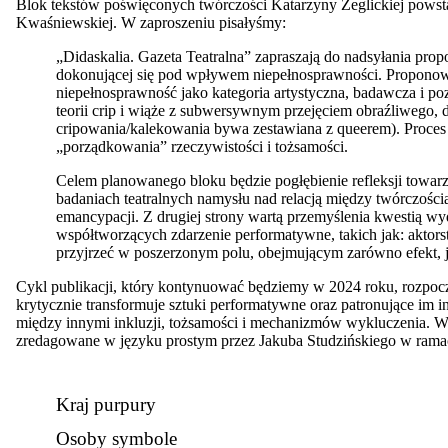
Blok tekstów poświęconych twórczości Katarzyny Żeglickiej powsta
Kwaśniewskiej. W zaproszeniu pisałyśmy:
„Didaskalia. Gazeta Teatralna” zapraszają do nadsyłania prop
dokonującej się pod wpływem niepełnosprawności. Proponowan
niepełnosprawność jako kategoria artystyczna, badawcza i po
teorii crip i wiąże z subwersywnym przejęciem obraźliwego, dy
cripowania/kalekowania bywa zestawiana z queerem). Proces te
„porządkowania” rzeczywistości i tożsamości.
Celem planowanego bloku będzie pogłębienie refleksji towarz
badaniach teatralnych namysłu nad relacją między twórczości
emancypacji. Z drugiej strony wartą przemyślenia kwestią 
współtworzących zdarzenie performatywne, takich jak: aktorst
przyjrzeć w poszerzonym polu, obejmującym zarówno efekt, jak 
Cykl publikacji, który kontynuować będziemy w 2024 roku, rozpocz
krytycznie transformuje sztuki performatywne oraz patronujące im in
między innymi inkluzji, tożsamości i mechanizmów wykluczenia. W
zredagowane w języku prostym przez Jakuba Studzińskiego w ramac
Kraj purpury
Osoby symbole