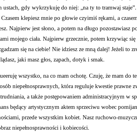
h ustach, gdy wykrzykuję do niej: „na ty to tramwaj staje”
e. Czasem klepiesz mnie po głowie czyimiś rękami, a czase
esz. Najpierw jest słono, a potem na długo pozostawiasz 
orami mojego ciała. Najpierw grzecznie, potem krzywiąc si
dzam się na ciebie! Nie idziesz ze mną dalej! Jeżeli to zr
dasz, jaki masz głos, zapach, dotyk i smak.
 queeruję wszystko, na co mam ochotę. Czuję, że mam do 
iu osób niepełnosprawnych, która reguluje kwestie prawne
trudniania, a także postępowaniem administracyjnym w sp
ns będący artystycznym aktem sprzeciwu wobec pomijania
nościami, przede wszystkim kobiet. Nasz ruchowo-muzycz
raz niepełnosprawności i kobiecości.