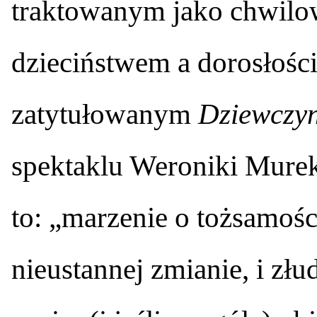
traktowanym jako chwilo
dzieciństwem a dorosłośc
zatytułowanym
Dziewczyn
spektaklu Weroniki Murek
to: „marzenie o tożsamośc
nieustannej zmianie, i złu