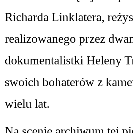
Richarda Linklatera, reży
realizowanego przez dwana
dokumentalistki Heleny Tr
swoich bohaterów z kamerą
wielu lat.
Na scenie archiwum tej p