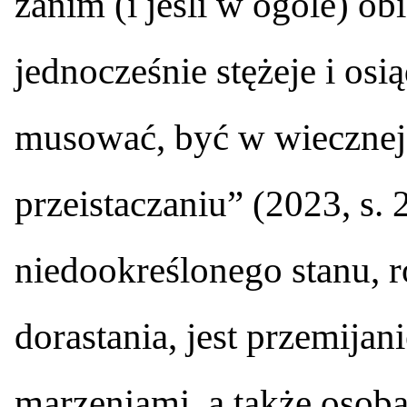
zanim (i jeśli w ogóle) ob
jednocześnie stężeje i osi
musować, być w wiecznej
przeistaczaniu” (2023, s.
niedookreślonego stanu, r
dorastania, jest przemijani
marzeniami, a także osoba