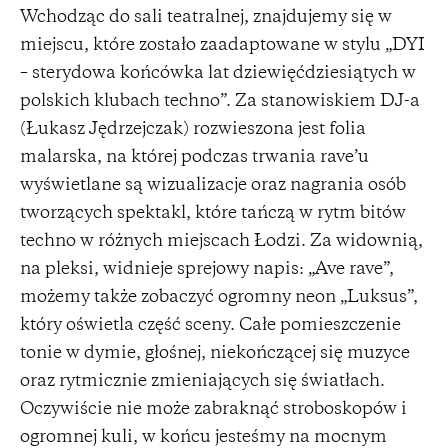
Wchodząc do sali teatralnej, znajdujemy się w
miejscu, które zostało zaadaptowane w stylu „DYI
– sterydowa końcówka lat dziewięćdziesiątych w
polskich klubach techno”. Za stanowiskiem DJ-a
(Łukasz Jędrzejczak) rozwieszona jest folia
malarska, na której podczas trwania rave’u
wyświetlane są wizualizacje oraz nagrania osób
tworzących spektakl, które tańczą w rytm bitów
techno w różnych miejscach Łodzi. Za widownią,
na pleksi, widnieje sprejowy napis: „Ave rave”,
możemy także zobaczyć ogromny neon „Luksus”,
który oświetla część sceny. Całe pomieszczenie
tonie w dymie, głośnej, niekończącej się muzyce
oraz rytmicznie zmieniających się światłach.
Oczywiście nie może zabraknąć stroboskopów i
ogromnej kuli, w końcu jesteśmy na mocnym