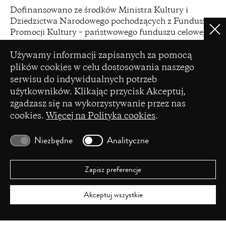
(opens
Dofinansowano ze środków Ministra Kultury i
in
Dziedzictwa Narodowego pochodzących z Funduszu
a
Clo
Promocji Kultury – państwowego funduszu celowego
new
Ustawienia plików cookie
window)
Używamy informacji zapisanych za pomocą
plików cookies w celu dostosowania naszego
serwisu do indywidualnych potrzeb
(opens
użytkowników. Klikając przycisk Akceptuj,
Czasopismo zostało dofinansowane ze środków
in
zgadzasz się na wykorzystywanie przez nas
Ministerstwa Nauki i Szkolnictwa Wyższego na
a
cookies.
Więcej na Polityka cookies
.
podstawie umowy Nr 86/WCN/2019/1 z dnia 19
new
lipca 2019 r. z pomocy przyznanej w ramach
window)
programu „Wsparcie dla czasopism naukowych”.
Niezbędne
Analityczne
Zapisz preferencje
Akceptuj wszystkie