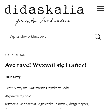
PRZEJDŹ
DO
Men
TREŚCI
Wpisz
słowo
kluczowe
REPERTUAR
Ave rave! Wyzwól się i tańcz!
Julia Siwy
Teatr Nowy im. Kazimierza Dejmka w Łodzi
Mój pierwszy rave
reżyseria i scenariusz: Agnieszka Jakimiak, drugi reżyser,