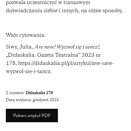
pozwala uczestniczyć w transowym
doświadczaniu siebie i innych, na różne sposoby.
Wzór cytowania:
Siwy, Julia,
Ave rave! Wyzwól się i tańcz!
,
„Didaskalia. Gazeta Teatralna” 2023 nr
178,
https://didaskalia.pl/pl/artykul/ave-rave-
wyzwol-sie-i-tancz
.
Z numeru:
Didaskalia 178
Data wydania:
grudzień 2023
Pobierz artykuł PDF