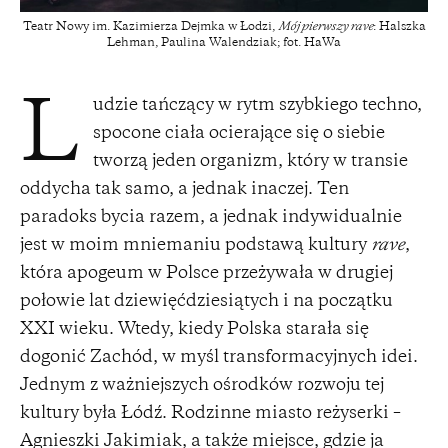
Teatr Nowy im. Kazimierza Dejmka w Łodzi,
Mój pierwszy rave
: Halszka
Lehman, Paulina Walendziak; fot. HaWa
udzie tańczący w rytm szybkiego techno,
L
spocone ciała ocierające się o siebie
tworzą jeden organizm, który w transie
oddycha tak samo, a jednak inaczej. Ten
paradoks bycia razem, a jednak indywidualnie
jest w moim mniemaniu podstawą kultury
rave
,
która apogeum w Polsce przeżywała w drugiej
połowie lat dziewięćdziesiątych i na początku
XXI wieku. Wtedy, kiedy Polska starała się
dogonić Zachód, w myśl transformacyjnych idei.
Jednym z ważniejszych ośrodków rozwoju tej
kultury była Łódź. Rodzinne miasto reżyserki –
Agnieszki Jakimiak, a także miejsce, gdzie ja