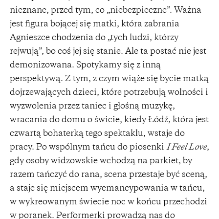
nieznane, przed tym, co „niebezpieczne”. Ważna
jest figura bojącej się matki, która zabrania
Agnieszce chodzenia do „tych ludzi, którzy
rejwują”, bo coś jej się stanie. Ale ta postać nie jest
demonizowana. Spotykamy się z inną
perspektywą. Z tym, z czym wiąże się bycie matką
dojrzewających dzieci, które potrzebują wolności i
wyzwolenia przez taniec i głośną muzykę,
wracania do domu o świcie, kiedy Łódź, która jest
czwartą bohaterką tego spektaklu, wstaje do
pracy. Po wspólnym tańcu do piosenki
I Feel Love
,
gdy osoby widzowskie wchodzą na parkiet, by
razem tańczyć do rana, scena przestaje być sceną,
a staje się miejscem wyemancypowania w tańcu,
w wykreowanym świecie noc w końcu przechodzi
w poranek. Performerki prowadzą nas do