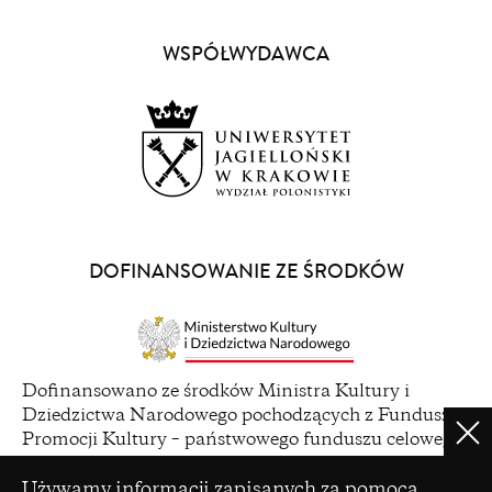
in
a
WSPÓŁWYDAWCA
new
window)
(opens
in
a
DOFINANSOWANIE ZE ŚRODKÓW
new
window)
(opens
Dofinansowano ze środków Ministra Kultury i
in
Dziedzictwa Narodowego pochodzących z Funduszu
a
Promocji Kultury – państwowego funduszu celowego
Clo
new
Ustawienia plików cookie
window)
Używamy informacji zapisanych za pomocą