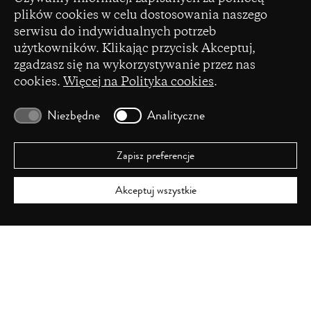
plików cookies w celu dostosowania naszego
serwisu do indywidualnych potrzeb
(opens
użytkowników. Klikając przycisk Akceptuj,
Czasopismo zostało dofinansowane ze środków
in
zgadzasz się na wykorzystywanie przez nas
Ministerstwa Nauki i Szkolnictwa Wyższego na
a
cookies.
Więcej na Polityka cookies
.
podstawie umowy Nr 86/WCN/2019/1 z dnia 19
new
lipca 2019 r. z pomocy przyznanej w ramach
window)
programu „Wsparcie dla czasopism naukowych”.
Niezbędne
Analityczne
Zapisz preferencje
Akceptuj wszystkie
ISSN 2720-0043