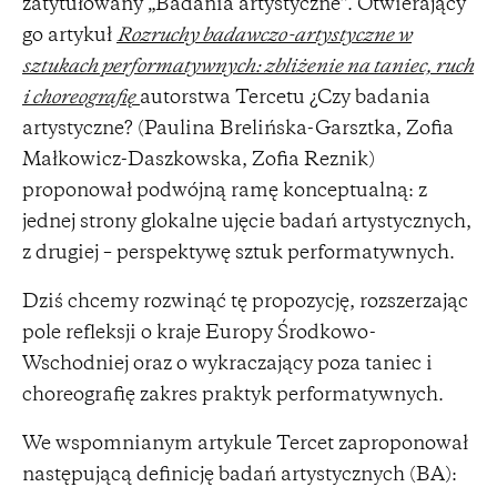
zatytułowany „Badania artystyczne”. Otwierający
go artykuł
Rozruchy badawczo-artystyczne w
sztukach performatywnych: zbliżenie na taniec, ruch
i choreografię
autorstwa Tercetu ¿Czy badania
artystyczne? (Paulina Brelińska-Garsztka, Zofia
Małkowicz-Daszkowska, Zofia Reznik)
proponował podwójną ramę konceptualną: z
jednej strony glokalne ujęcie badań artystycznych,
z drugiej – perspektywę sztuk performatywnych.
Dziś chcemy rozwinąć tę propozycję, rozszerzając
pole refleksji o kraje Europy Środkowo-
Wschodniej oraz o wykraczający poza taniec i
choreografię zakres praktyk performatywnych.
We wspomnianym artykule Tercet zaproponował
następującą definicję badań artystycznych (BA):