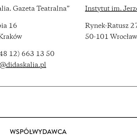
lia. Gazeta Teatralna”
Instytut im. Jer
bia 16
Rynek-Ratusz 2
Kraków
50-101 Wrocła
 (48 12) 663 13 50
@didaskalia.pl
WSPÓŁWYDAWCA