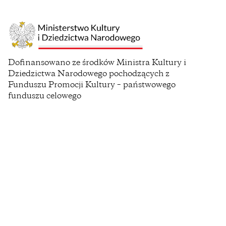
(opens
Dofinansowano ze środków Ministra Kultury i
in
Dziedzictwa Narodowego pochodzących z
a
Funduszu Promocji Kultury – państwowego
new
funduszu celowego
window)