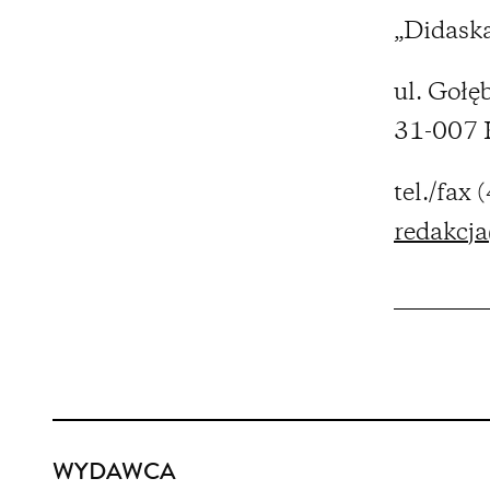
„Didaska
ul. Gołę
31-007 
tel./fax
redakcja
Partnerzy
WYDAWCA