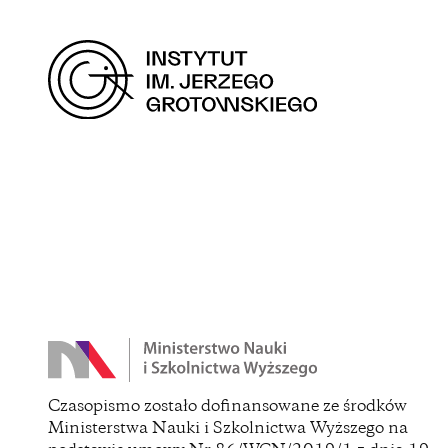
(opens
in
a
new
window)
(opens
Czasopismo zostało dofinansowane ze środków
in
Ministerstwa Nauki i Szkolnictwa Wyższego na
a