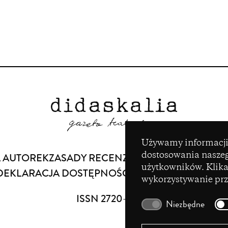
Ustawienia plików cook
Używamy informacji 
dostosowania naszeg
 AUTOREK
ZASADY RECENZOWANIA
ZASADY ET
użytkowników. Klikaj
DEKLARACJA DOSTĘPNOŚCI
KONTAKT
FACEBOO
wykorzystywanie prz
ISSN 2720-0043
Niezbędne