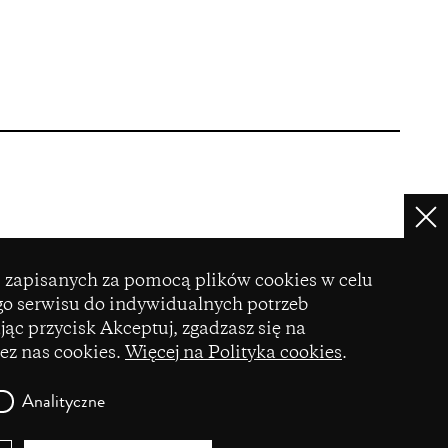
Cl
ie
zapisanych za pomocą plików cookies w celu
o serwisu do indywidualnych potrzeb
YCZNE
POLITYKA COOKIES
ąc przycisk Akceptuj, zgadzasz się na
K
ez nas cookies.
Więcej na Polityka cookies
.
Analityczne