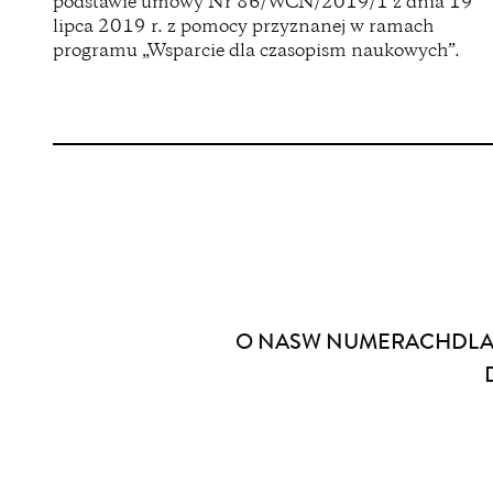
podstawie umowy Nr 86/WCN/2019/1 z dnia 19
new
lipca 2019 r. z pomocy przyznanej w ramach
window)
programu „Wsparcie dla czasopism naukowych”.
Menu
O NAS
W NUMERACH
DLA
stopki