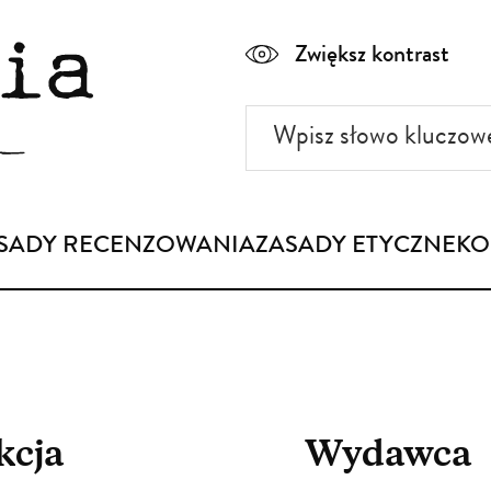
Zwiększ kontrast
Wpisz
słowo
kluczowe
SADY RECENZOWANIA
ZASADY ETYCZNE
KO
kcja
Wydawca