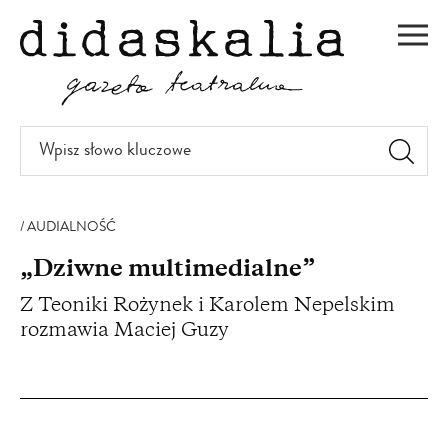
PRZEJDŹ
DO
Men
TREŚCI
Wpisz
słowo
kluczowe
AUDIALNOŚĆ
„Dziwne multimedialne”
Z Teoniki Rożynek i Karolem Nepelskim
rozmawia Maciej Guzy