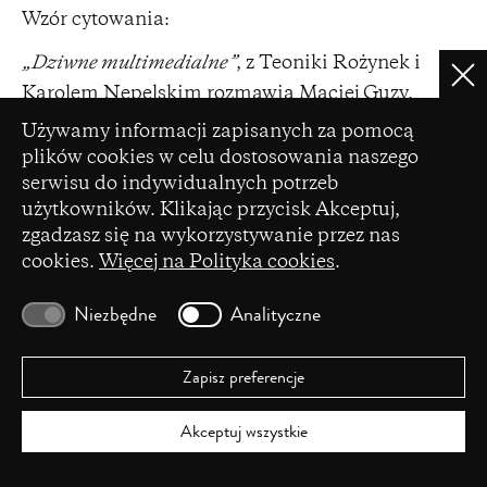
Wzór cytowania:
„Dziwne multimedialne”
, z Teoniki Rożynek i
Clo
Karolem Nepelskim rozmawia Maciej Guzy,
Ustawienia plików cookie
„Didaskalia. Gazeta Teatralna” 2024, nr
Używamy informacji zapisanych za pomocą
181/182,
https://didaskalia.pl/pl/artykul/dziwne-
plików cookies w celu dostosowania naszego
serwisu do indywidualnych potrzeb
multimedialne
.
użytkowników. Klikając przycisk Akceptuj,
zgadzasz się na wykorzystywanie przez nas
cookies.
Więcej na Polityka cookies
.
Z numeru:
Didaskalia 181/182
Data wydania:
czerwiec – sierpień 2024
Niezbędne
Analityczne
Pobierz artykuł PDF
Zapisz preferencje
Akceptuj wszystkie
POPRZEDNI ARTYKUŁ