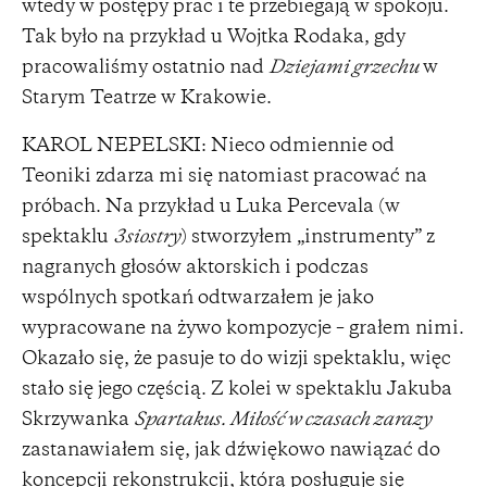
wtedy w postępy prac i te przebiegają w spokoju.
Tak było na przykład u Wojtka Rodaka, gdy
pracowaliśmy ostatnio nad
Dziejami grzechu
w
Starym Teatrze w Krakowie.
KAROL NEPELSKI: Nieco odmiennie od
Teoniki zdarza mi się natomiast pracować na
próbach. Na przykład u Luka Percevala (w
spektaklu
3siostry
) stworzyłem „instrumenty” z
nagranych głosów aktorskich i podczas
wspólnych spotkań odtwarzałem je jako
wypracowane na żywo kompozycje – grałem nimi.
Okazało się, że pasuje to do wizji spektaklu, więc
stało się jego częścią. Z kolei w spektaklu Jakuba
Skrzywanka
Spartakus. Miłość w czasach zarazy
zastanawiałem się, jak dźwiękowo nawiązać do
koncepcji rekonstrukcji, którą posługuje się