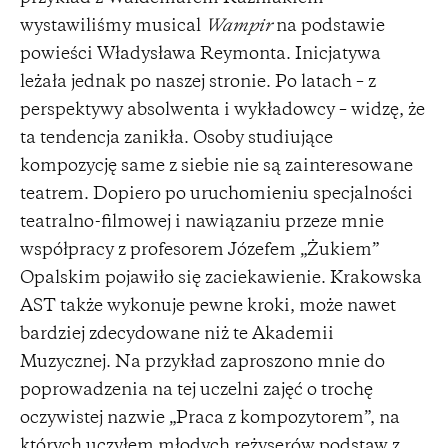
wystawiliśmy musical
Wampir
na podstawie
powieści Władysława Reymonta. Inicjatywa
leżała jednak po naszej stronie. Po latach – z
perspektywy absolwenta i wykładowcy – widzę, że
ta tendencja zanikła. Osoby studiujące
kompozycję same z siebie nie są zainteresowane
teatrem. Dopiero po uruchomieniu specjalności
teatralno-filmowej i nawiązaniu przeze mnie
współpracy z profesorem Józefem „Żukiem”
Opalskim pojawiło się zaciekawienie. Krakowska
AST także wykonuje pewne kroki, może nawet
bardziej zdecydowane niż te Akademii
Muzycznej. Na przykład zaproszono mnie do
poprowadzenia na tej uczelni zajęć o trochę
oczywistej nazwie „Praca z kompozytorem”, na
których uczyłem młodych reżyserów podstaw z