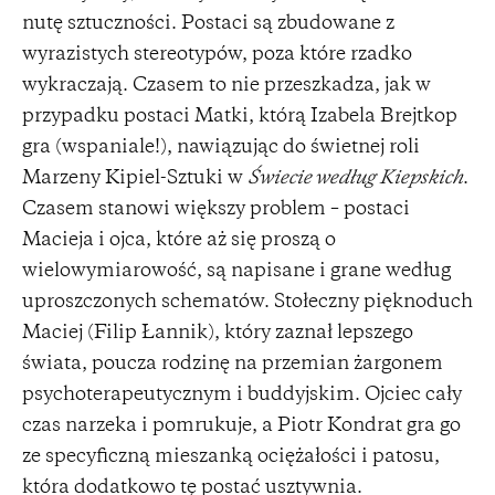
nutę sztuczności. Postaci są zbudowane z
wyrazistych stereotypów, poza które rzadko
wykraczają. Czasem to nie przeszkadza, jak w
przypadku postaci Matki, którą Izabela Brejtkop
gra (wspaniale!), nawiązując do świetnej roli
Marzeny Kipiel-Sztuki w
Świecie według Kiepskich
.
Czasem stanowi większy problem – postaci
Macieja i ojca, które aż się proszą o
wielowymiarowość, są napisane i grane według
uproszczonych schematów. Stołeczny pięknoduch
Maciej (Filip Łannik), który zaznał lepszego
świata, poucza rodzinę na przemian żargonem
psychoterapeutycznym i buddyjskim. Ojciec cały
czas narzeka i pomrukuje, a Piotr Kondrat gra go
ze specyficzną mieszanką ociężałości i patosu,
która dodatkowo tę postać usztywnia.