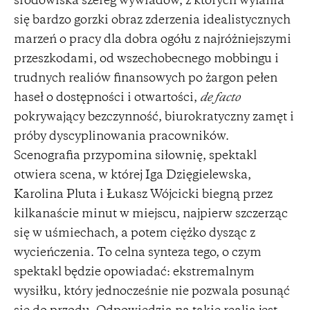
środowiska szereg wywiadów, z których wyłania
się bardzo gorzki obraz zderzenia idealistycznych
marzeń o pracy dla dobra ogółu z najróżniejszymi
przeszkodami, od wszechobecnego mobbingu i
trudnych realiów finansowych po żargon pełen
haseł o dostępności i otwartości,
de facto
pokrywający bezczynność, biurokratyczny zamęt i
próby dyscyplinowania pracowników.
Scenografia przypomina siłownię, spektakl
otwiera scena, w której Iga Dzięgielewska,
Karolina Pluta i Łukasz Wójcicki biegną przez
kilkanaście minut w miejscu, najpierw szczerząc
się w uśmiechach, a potem ciężko dysząc z
wycieńczenia. To celna synteza tego, o czym
spektakl będzie opowiadać: ekstremalnym
wysiłku, który jednocześnie nie pozwala posunąć