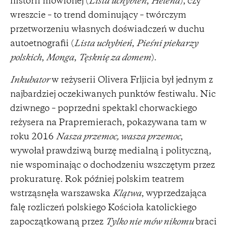
historii mówionej (
Lista uchybień
,
Helena
), czy
wreszcie – to trend dominujący – twórczym
przetworzeniu własnych doświadczeń w duchu
autoetnografii (
Lista uchybień
,
Pieśni piekarzy
polskich
,
Monga
,
Tęsknię za domem
).
Inkubator
w reżyserii Olivera Frljicia był jednym z
najbardziej oczekiwanych punktów festiwalu. Nic
dziwnego – poprzedni spektakl chorwackiego
reżysera na Prapremierach, pokazywana tam w
roku 2016
Nasza przemoc, wasza przemoc
,
wywołał prawdziwą burzę medialną i polityczną,
nie wspominając o dochodzeniu wszczętym przez
prokuraturę. Rok później polskim teatrem
wstrząsnęła warszawska
Klątwa
, wyprzedzająca
falę rozliczeń polskiego Kościoła katolickiego
zapoczątkowaną przez
Tylko nie mów nikomu
braci