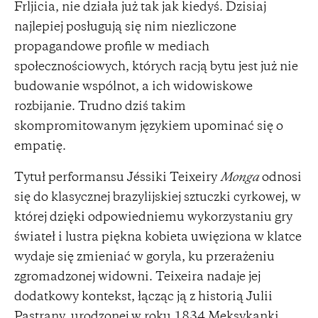
Frljicia, nie działa już tak jak kiedyś. Dzisiaj
najlepiej posługują się nim niezliczone
propagandowe profile w mediach
społecznościowych, których racją bytu jest już nie
budowanie wspólnot, a ich widowiskowe
rozbijanie. Trudno dziś takim
skompromitowanym językiem upominać się o
empatię.
Tytuł performansu Jéssiki Teixeiry
Monga
odnosi
się do klasycznej brazylijskiej sztuczki cyrkowej, w
której dzięki odpowiedniemu wykorzystaniu gry
świateł i lustra piękna kobieta uwięziona w klatce
wydaje się zmieniać w goryla, ku przerażeniu
zgromadzonej widowni. Teixeira nadaje jej
dodatkowy kontekst, łącząc ją z historią Julii
Pastrany, urodzonej w roku 1834 Meksykanki,