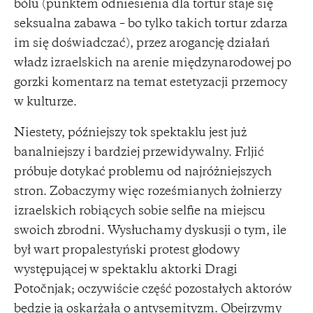
bólu (punktem odniesienia dla tortur staje się
seksualna zabawa – bo tylko takich tortur zdarza
im się doświadczać), przez arogancję działań
władz izraelskich na arenie międzynarodowej po
gorzki komentarz na temat estetyzacji przemocy
w kulturze.
Niestety, późniejszy tok spektaklu jest już
banalniejszy i bardziej przewidywalny. Frljić
próbuje dotykać problemu od najróżniejszych
stron. Zobaczymy więc roześmianych żołnierzy
izraelskich robiących sobie selfie na miejscu
swoich zbrodni. Wysłuchamy dyskusji o tym, ile
był wart propalestyński protest głodowy
występującej w spektaklu aktorki Dragi
Potočnjak; oczywiście część pozostałych aktorów
będzie ją oskarżała o antysemityzm. Obejrzymy