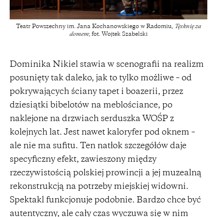
Teatr Powszechny im. Jana Kochanowskiego w Radomiu,
Tęsknię za
domem
; fot. Wojtek Szabelski
Dominika Nikiel stawia w scenografii na realizm
posunięty tak daleko, jak to tylko możliwe – od
pokrywających ściany tapet i boazerii, przez
dziesiątki bibelotów na meblościance, po
naklejone na drzwiach serduszka WOŚP z
kolejnych lat. Jest nawet kaloryfer pod oknem –
ale nie ma sufitu. Ten natłok szczegółów daje
specyficzny efekt, zawieszony między
rzeczywistością polskiej prowincji a jej muzealną
rekonstrukcją na potrzeby miejskiej widowni.
Spektakl funkcjonuje podobnie. Bardzo chce być
autentyczny, ale cały czas wyczuwa się w nim