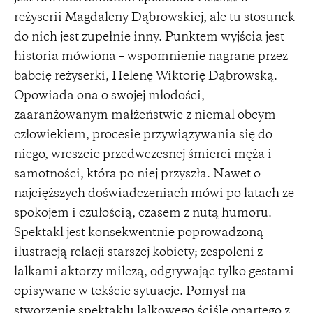
reżyserii Magdaleny Dąbrowskiej, ale tu stosunek
do nich jest zupełnie inny. Punktem wyjścia jest
historia mówiona – wspomnienie nagrane przez
babcię reżyserki, Helenę Wiktorię Dąbrowską.
Opowiada ona o swojej młodości,
zaaranżowanym małżeństwie z niemal obcym
człowiekiem, procesie przywiązywania się do
niego, wreszcie przedwczesnej śmierci męża i
samotności, która po niej przyszła. Nawet o
najcięższych doświadczeniach mówi po latach ze
spokojem i czułością, czasem z nutą humoru.
Spektakl jest konsekwentnie poprowadzoną
ilustracją relacji starszej kobiety; zespoleni z
lalkami aktorzy milczą, odgrywając tylko gestami
opisywane w tekście sytuacje. Pomysł na
stworzenie spektaklu lalkowego ściśle opartego z