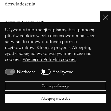
doswiadczenia
Clo
Z numeru:
Didaskalia 191
Ustawienia plików cookie
Data wydania:
luty 2026
Używamy informacji zapisanych za pomocą
plików cookies w celu dostosowania naszego
Pobierz artykuł PDF
serwisu do indywidualnych potrzeb
użytkowników. Klikając przycisk Akceptuj,
zgadzasz się na wykorzystywanie przez nas
cookies.
Więcej na Polityka cookies
.
Autor/ka
Niezbędne
Analityczne
Paweł Schreiber
– doktor nauk humanistycznych,
adiunkt w Katedrze Literatur Anglojęzycznych
Zapisz preferencje
Uniwersytetu Kazimierza Wielkiego w
Bydgoszczy, specjalista w zakresie współczesnego
Akceptuj wszystkie
dramatu brytyjskiego. Badacz i krytyk gier wideo,