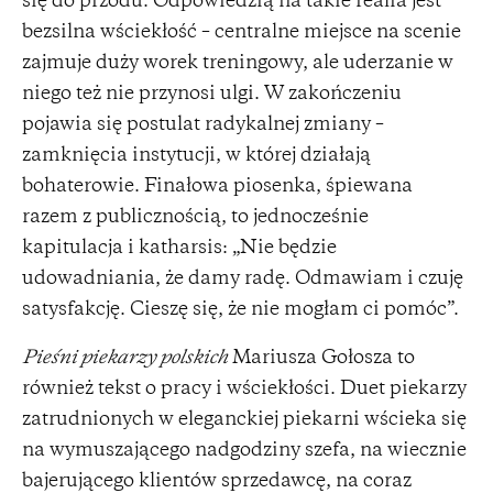
się do przodu. Odpowiedzią na takie realia jest
bezsilna wściekłość – centralne miejsce na scenie
zajmuje duży worek treningowy, ale uderzanie w
niego też nie przynosi ulgi. W zakończeniu
pojawia się postulat radykalnej zmiany –
zamknięcia instytucji, w której działają
bohaterowie. Finałowa piosenka, śpiewana
razem z publicznością, to jednocześnie
kapitulacja i katharsis: „Nie będzie
udowadniania, że damy radę. Odmawiam i czuję
satysfakcję. Cieszę się, że nie mogłam ci pomóc”.
Pieśni piekarzy polskich
Mariusza Gołosza to
również tekst o pracy i wściekłości. Duet piekarzy
zatrudnionych w eleganckiej piekarni wścieka się
na wymuszającego nadgodziny szefa, na wiecznie
bajerującego klientów sprzedawcę, na coraz