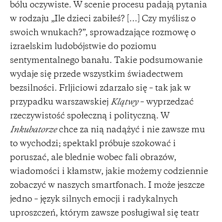
bólu oczywiste. W scenie procesu padają pytania
w rodzaju „Ile dzieci zabiłeś? […] Czy myślisz o
swoich wnukach?”, sprowadzające rozmowę o
izraelskim ludobójstwie do poziomu
sentymentalnego banału. Takie podsumowanie
wydaje się przede wszystkim świadectwem
bezsilności. Frljiciowi zdarzało się – tak jak w
przypadku warszawskiej
Klątwy
– wyprzedzać
rzeczywistość społeczną i polityczną. W
Inkubatorze
chce za nią nadążyć i nie zawsze mu
to wychodzi; spektakl próbuje szokować i
poruszać, ale blednie wobec fali obrazów,
wiadomości i kłamstw, jakie możemy codziennie
zobaczyć w naszych smartfonach. I może jeszcze
jedno – język silnych emocji i radykalnych
uproszczeń, którym zawsze posługiwał się teatr