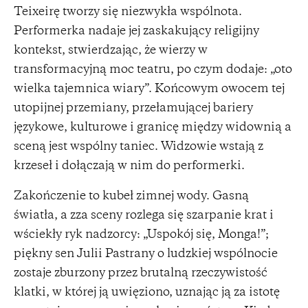
Teixeirę tworzy się niezwykła wspólnota.
Performerka nadaje jej zaskakujący religijny
kontekst, stwierdzając, że wierzy w
transformacyjną moc teatru, po czym dodaje: „oto
wielka tajemnica wiary”. Końcowym owocem tej
utopijnej przemiany, przełamującej bariery
językowe, kulturowe i granicę między widownią a
sceną jest wspólny taniec. Widzowie wstają z
krzeseł i dołączają w nim do performerki.
Zakończenie to kubeł zimnej wody. Gasną
światła, a zza sceny rozlega się szarpanie krat i
wściekły ryk nadzorcy: „Uspokój się, Monga!”;
piękny sen Julii Pastrany o ludzkiej wspólnocie
zostaje zburzony przez brutalną rzeczywistość
klatki, w której ją uwięziono, uznając ją za istotę