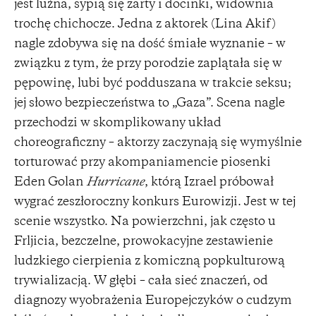
jest luźna, sypią się żarty i docinki, widownia
trochę chichocze. Jedna z aktorek (Lina Akif)
nagle zdobywa się na dość śmiałe wyznanie – w
związku z tym, że przy porodzie zaplątała się w
pępowinę, lubi być podduszana w trakcie seksu;
jej słowo bezpieczeństwa to „Gaza”. Scena nagle
przechodzi w skomplikowany układ
choreograficzny – aktorzy zaczynają się wymyślnie
torturować przy akompaniamencie piosenki
Eden Golan
Hurricane
, którą Izrael próbował
wygrać zeszłoroczny konkurs Eurowizji. Jest w tej
scenie wszystko. Na powierzchni, jak często u
Frljicia, bezczelne, prowokacyjne zestawienie
ludzkiego cierpienia z komiczną popkulturową
trywializacją. W głębi – cała sieć znaczeń, od
diagnozy wyobrażenia Europejczyków o cudzym