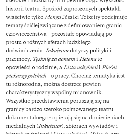
szerokie i można by nim pewnie objąć większość
historii teatru. Spośród zaproszonych spektakli
właściwie tylko
Monga
Jéssiki Teixeiry podejmuje
tematy ściślej związane z definiowaniem granic
człowieczeństwa – pozostałe opowiadają po
prostu o różnych sferach ludzkiego
doświadczenia.
Inkubator
dotyczy polityki i
przemocy,
Tęsknię za domem
i
Helena
to
opowieści o rodzinie, a
Lista uchybień
i
Pieśni
piekarzy polskich
– o pracy. Chociaż tematyka jest
tu różnorodna, można dostrzec pewien
charakterystyczny wspólny mianownik.
Wszystkie przedstawienia poruszają się na
granicy bardzo szeroko pojmowanego teatru
dokumentalnego – opierają się na doniesieniach
medialnych (
Inkubator
), zbiorach wywiadów i