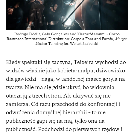
Rodrigo Fidelis, Gabi Gonçalves and KhazarMasoumi – Corpo
Rastreado International Distribution: Corpo a Fora and Farofa,
Monga
:
Jéssica Teixeira; fot. Wojtek Szabelski
Kiedy spektakl się zaczyna, Teixeira wychodzi do
widzów właśnie jako kobieta-małpa, dziwowisko
dla gawiedzi – naga, w tandetnej masce goryla na
twarzy. Nie ma się gdzie ukryć, bo widownia
otacza ją z trzech stron. Ale ukrywać się nie
zamierza. Od razu przechodzi do konfrontacji i
odwrócenia domyślnej hierarchii – to nie
publiczność gapi się na nią, tylko ona na
publiczność. Podchodzi do pierwszych rzędów i