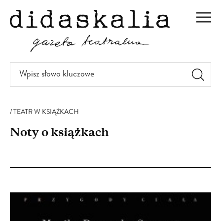
PRZEJDŹ
DO
Men
TREŚCI
Wpisz
słowo
kluczowe
TEATR W KSIĄŻKACH
Noty o książkach