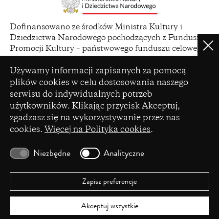
(opens
Dofinansowano ze środków Ministra Kultury i
in
Dziedzictwa Narodowego pochodzących z Funduszu
a
Clo
Promocji Kultury – państwowego funduszu celowego
new
Ustawienia plików cookie
window)
Używamy informacji zapisanych za pomocą
plików cookies w celu dostosowania naszego
serwisu do indywidualnych potrzeb
(opens
użytkowników. Klikając przycisk Akceptuj,
Czasopismo zostało dofinansowane ze środków
in
zgadzasz się na wykorzystywanie przez nas
Ministerstwa Nauki i Szkolnictwa Wyższego na
a
cookies.
Więcej na Polityka cookies
.
podstawie umowy Nr 86/WCN/2019/1 z dnia 19
new
lipca 2019 r. z pomocy przyznanej w ramach
window)
programu „Wsparcie dla czasopism naukowych”.
Niezbędne
Analityczne
Zapisz preferencje
Akceptuj wszystkie