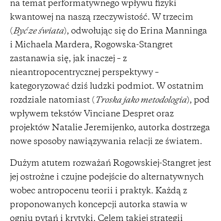
na temat performatywnego wpływu fizyki
kwantowej na naszą rzeczywistość. W trzecim
(
Być ze świata
), odwołując się do Erina Manninga
i Michaela Mardera, Rogowska-Stangret
zastanawia się, jak inaczej – z
nieantropocentrycznej perspektywy –
kategoryzować dziś ludzki podmiot. W ostatnim
rozdziale natomiast (
Troska jako metodologia
), pod
wpływem tekstów Vinciane Despret oraz
projektów Natalie Jeremijenko, autorka dostrzega
nowe sposoby nawiązywania relacji ze światem.
Dużym atutem rozważań Rogowskiej-Stangret jest
jej ostrożne i czujne podejście do alternatywnych
wobec antropocenu teorii i praktyk. Każdą z
proponowanych koncepcji autorka stawia w
ogniu pytań i krytyki. Celem takiej strategii