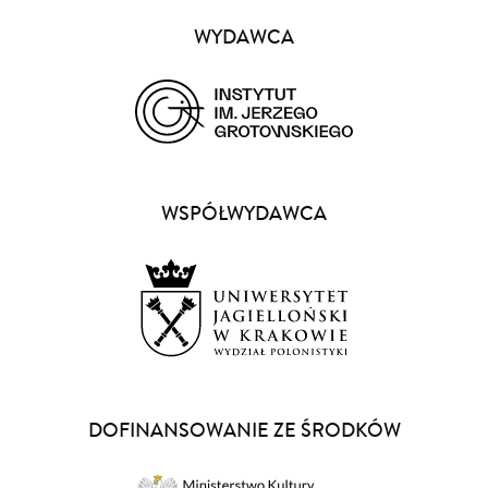
Partnerzy
WYDAWCA
(opens
in
a
WSPÓŁWYDAWCA
new
window)
(opens
in
a
DOFINANSOWANIE ZE ŚRODKÓW
new
window)