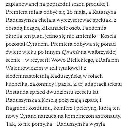
zaplanowanej na poprzedni sezon produkcji.
Premiera miała odbyć się 15 maja, a Katarzyna
Raduszyńska chciała wyreżyserować spektakl z
obsadą liczącą kilkanaście osób. Pandemia
okroiła ten plan, jedno się nie zmieniło – Kosela
pozostał Cyranem. Premiera odbywa się ponad
ćwierć wieku po innym
Cyranie
na wałbrzyskiej
scenie – w reżyserii Wowo Bielickiego, z Rafałem
Walentowiczem w roli tytułowej i z
siedemnastoletnią Raduszyńską w rolach
kuchcika, zakonnicy i pazia. Z tej adaptacji tekstu
Rostanda sprzed dwudziestu sześciu lat
Raduszyńska z Koselą pożyczają szpadę i
fragment kostiumu, kołnierz i pelerynę, którą ten
nowy Cyrano narzuca na kombinezon astronauty.
Tak, to nie pomyłka – Raduszyńska wysyła