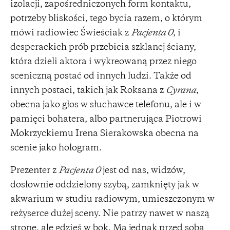
izolacji, zapośredniczonych form kontaktu,
potrzeby bliskości, tego bycia razem, o którym
mówi radiowiec Świeściak z
Pacjenta 0
, i
desperackich prób przebicia szklanej ściany,
która dzieli aktora i wykreowaną przez niego
sceniczną postać od innych ludzi. Także od
innych postaci, takich jak Roksana z
Cyrana
,
obecna jako głos w słuchawce telefonu, ale i w
pamięci bohatera, albo partnerująca Piotrowi
Mokrzyckiemu Irena Sierakowska obecna na
scenie jako hologram.
Prezenter z
Pacjenta 0
jest od nas, widzów,
dosłownie oddzielony szybą, zamknięty jak w
akwarium w studiu radiowym, umieszczonym w
reżyserce dużej sceny. Nie patrzy nawet w naszą
stronę, ale gdzieś w bok. Ma jednak przed sobą