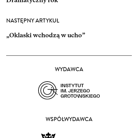
Dramatyczny rok
NASTĘPNY ARTYKUŁ
„Oklaski wchodzą w ucho”
Partnerzy
WYDAWCA
(opens
in
a
WSPÓŁWYDAWCA
new
window)