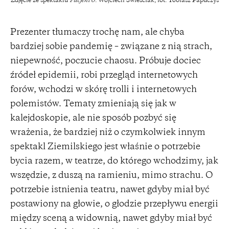
Zdjęcie ze spektaklu
Pacjent 0
: Wojciech Świeściak; fot. Tobiasz Papuczys
Prezenter tłumaczy trochę nam, ale chyba
bardziej sobie pandemię – związane z nią strach,
niepewność, poczucie chaosu. Próbuje dociec
źródeł epidemii, robi przegląd internetowych
forów, wchodzi w skórę trolli i internetowych
polemistów. Tematy zmieniają się jak w
kalejdoskopie, ale nie sposób pozbyć się
wrażenia, że bardziej niż o czymkolwiek innym
spektakl Ziemilskiego jest właśnie o potrzebie
bycia razem, w teatrze, do którego wchodzimy, jak
wszędzie, z duszą na ramieniu, mimo strachu. O
potrzebie istnienia teatru, nawet gdyby miał być
postawiony na głowie, o głodzie przepływu energii
między sceną a widownią, nawet gdyby miał być