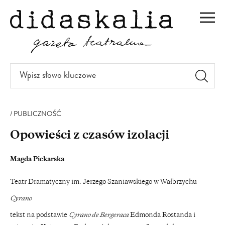
PRZEJDŹ
DO
Men
TREŚCI
Wpisz
słowo
kluczowe
PUBLICZNOŚĆ
Opowieści z czasów izolacji
Magda Piekarska
Teatr Dramatyczny im. Jerzego Szaniawskiego w Wałbrzychu
Cyrano
tekst na podstawie
Cyrano de Bergeraca
Edmonda Rostanda i