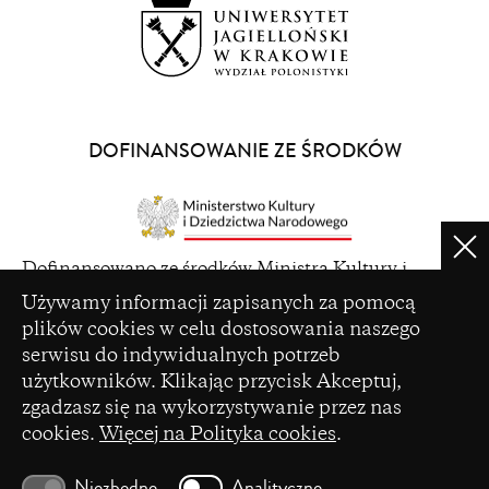
(opens
in
a
DOFINANSOWANIE ZE ŚRODKÓW
new
window)
Clo
(opens
Dofinansowano ze środków Ministra Kultury i
in
Ustawienia plików cookie
Dziedzictwa Narodowego pochodzących z Funduszu
Używamy informacji zapisanych za pomocą
a
Promocji Kultury – państwowego funduszu celowego
plików cookies w celu dostosowania naszego
new
serwisu do indywidualnych potrzeb
window)
użytkowników. Klikając przycisk Akceptuj,
zgadzasz się na wykorzystywanie przez nas
cookies.
Więcej na Polityka cookies
.
(opens
Czasopismo zostało dofinansowane ze środków
in
Ministerstwa Nauki i Szkolnictwa Wyższego na