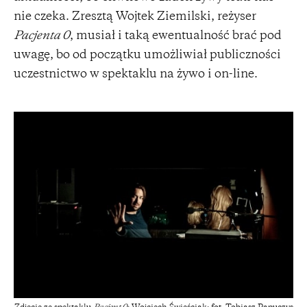
nie czeka. Zresztą Wojtek Ziemilski, reżyser
Pacjenta 0
, musiał i taką ewentualność brać pod
uwagę, bo od początku umożliwiał publiczności
uczestnictwo w spektaklu na żywo i on-line.