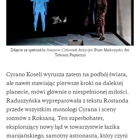
Zdjęcie ze spektaklu
Iwanow. Człowiek, który śpi
: Piotr Mokrzycki; fot.
Tobiasz Papuczys
Cyrano Koseli wyrusza zatem na podbój świata,
ale nawet stawiając pierwsze kroki na dalekiej
planecie, mówi głównie o niespełnionej miłości.
Raduszyńska wypreparowała z tekstu Rostanda
przede wszystkim monologi Cyrana i sceny
rozmów z Roksaną. Ten superbohater,
eksplorujący nowy ląd w towarzystwie łazika
marsjańskiego, samotny astronauta, który czyni