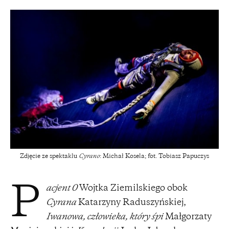
Zdjęcie ze spektaklu
Cyrano
: Michał Kosela; fot. Tobiasz Papuczys
acjent 0
Wojtka Ziemilskiego obok
P
Cyrana
Katarzyny Raduszyńskiej,
Iwanowa, człowieka, który śpi
Małgorzaty