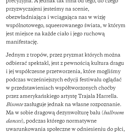
precyzyjna. A jednak tak inna od tego, do czego
przyzwyczajeni jesteśmy na scenie,
obezwładniająca i wciągająca nas w wizję
wspólnotowego, squeerowanego świata, w którym
jest miejsce na każde ciało i jego ruchową
manifestację.
Jednym z tropów, przez pryzmat których można
odbierać spektakl, jest z pewnością kultura dragu
i jej współczesne przetworzenia, które mogliśmy
podczas wcześniejszych edycji festiwalu oglądać
w przedstawieniach współtworzonych choćby
przez amerykańskiego artystę Trajala Harrella.
Bisonte
zasługuje jednak na własne rozpoznanie.
Ma w sobie dragową dezynwolturę balu (
ballroom
dances
), podczas którego normatywne
uwarunkowania społeczne w odniesieniu do płci,