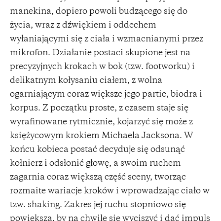
manekina, dopiero powoli budzącego się do
życia, wraz z dźwiękiem i oddechem
wyłaniającymi się z ciała i wzmacnianymi przez
mikrofon. Działanie postaci skupione jest na
precyzyjnych krokach w bok (tzw. footworku) i
delikatnym kołysaniu ciałem, z wolna
ogarniającym coraz większe jego partie, biodra i
korpus. Z początku proste, z czasem staje się
wyrafinowane rytmicznie, kojarzyć się może z
księżycowym krokiem Michaela Jacksona. W
końcu kobieca postać decyduje się odsunąć
kołnierz i odsłonić głowę, a swoim ruchem
zagarnia coraz większą część sceny, tworząc
rozmaite wariacje kroków i wprowadzając ciało w
tzw. shaking. Zakres jej ruchu stopniowo się
powiększa, by na chwilę się wyciszyć i dać impuls