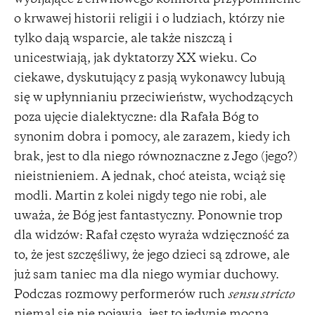
o krwawej historii religii i o ludziach, którzy nie
tylko dają wsparcie, ale także niszczą i
unicestwiają, jak dyktatorzy XX wieku. Co
ciekawe, dyskutujący z pasją wykonawcy lubują
się w upłynnianiu przeciwieństw, wychodzących
poza ujęcie dialektyczne: dla Rafała Bóg to
synonim dobra i pomocy, ale zarazem, kiedy ich
brak, jest to dla niego równoznaczne z Jego (jego?)
nieistnieniem. A jednak, choć ateista, wciąż się
modli. Martin z kolei nigdy tego nie robi, ale
uważa, że Bóg jest fantastyczny. Ponownie trop
dla widzów: Rafał często wyraża wdzięczność za
to, że jest szczęśliwy, że jego dzieci są zdrowe, ale
już sam taniec ma dla niego wymiar duchowy.
Podczas rozmowy performerów ruch
sensu stricto
niemal się nie pojawia, jest to jedynie mocna