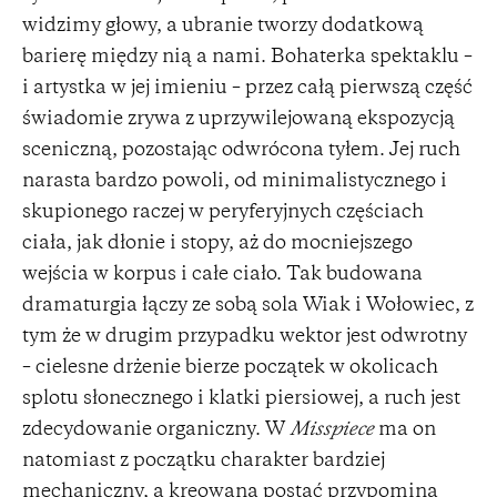
widzimy głowy, a ubranie tworzy dodatkową
barierę między nią a nami. Bohaterka spektaklu –
i artystka w jej imieniu – przez całą pierwszą część
świadomie zrywa z uprzywilejowaną ekspozycją
sceniczną, pozostając odwrócona tyłem. Jej ruch
narasta bardzo powoli, od minimalistycznego i
skupionego raczej w peryferyjnych częściach
ciała, jak dłonie i stopy, aż do mocniejszego
wejścia w korpus i całe ciało. Tak budowana
dramaturgia łączy ze sobą sola Wiak i Wołowiec, z
tym że w drugim przypadku wektor jest odwrotny
– cielesne drżenie bierze początek w okolicach
splotu słonecznego i klatki piersiowej, a ruch jest
zdecydowanie organiczny. W
Misspiece
ma on
natomiast z początku charakter bardziej
mechaniczny, a kreowana postać przypomina