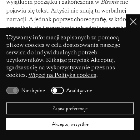
wyjątkiem początku i zakończenia w
Bisonte
nie
pojawia się tekst. Artyści nie snują tu werbalnej
narracji. A jednak poprzez choreografię, w której
Clo
przenikają się i przeplatają tak odmienne wpływy,
Ustawienia plików cookie
poprzez transowość ruchu i jego animalistyczne
Używamy informacji zapisanych za pomocą
plików cookies w celu dostosowania naszego
powidoki, udaje się im oddać charakterystyczną
serwisu do indywidualnych potrzeb
dla Portugalii mieszankę
saudade
(tęsknoty) za
użytkowników. Klikając przycisk Akceptuj,
tym, co utracone, melancholii i jednoczesnej
zgadzasz się na wykorzystywanie przez nas
euforii, radości życia, cieszenia się chwilą.
cookies.
Więcej na Polityka cookies
.
Postkolonialne sprzeczności zyskują tym samym
ukonkretnienie w scenicznej rzeczywistości i
Niezbędne
Analityczne
realności ciał pozostających w ciągłym
poruszeniu.
Zapisz preferencje
Bisonte
łączy z
Misspiece
i
Tens
narastająca powoli
Akceptuj wszystkie
i stopniowo dramaturgia ruchu. Zanim wszyscy
tancerze połączą się na dłużej we wspólnym