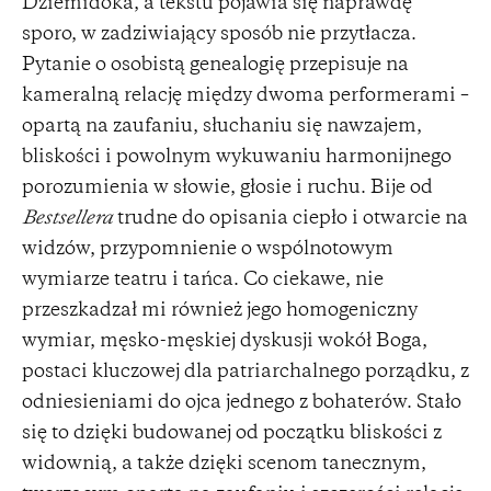
Dziemidoka, a tekstu pojawia się naprawdę
sporo, w zadziwiający sposób nie przytłacza.
Pytanie o osobistą genealogię przepisuje na
kameralną relację między dwoma performerami –
opartą na zaufaniu, słuchaniu się nawzajem,
bliskości i powolnym wykuwaniu harmonijnego
porozumienia w słowie, głosie i ruchu. Bije od
Bestsellera
trudne do opisania ciepło i otwarcie na
widzów, przypomnienie o wspólnotowym
wymiarze teatru i tańca. Co ciekawe, nie
przeszkadzał mi również jego homogeniczny
wymiar, męsko-męskiej dyskusji wokół Boga,
postaci kluczowej dla patriarchalnego porządku, z
odniesieniami do ojca jednego z bohaterów. Stało
się to dzięki budowanej od początku bliskości z
widownią, a także dzięki scenom tanecznym,