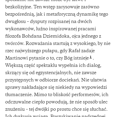
bezkolizyjne. Ten wstęp zarysowuje zarówno
bezpośrednią, jak i metaforyczną dynamikę tego
dwugłosu – dysputy rozpisanej na dwóch
wykonawców, luźno inspirowanej pracami
filozofa Bohdana Dziemidoka, ojca jednego z
twórców. Rozważania startują z wysokiego, by nie
rzec najwyższego pułapu, gdy Rafał zadaje
1
Martinowi pytanie o to, czy Bóg istnieje
.
Większą część spektaklu wypełnia ich dialog,
skrzący się od egzystencjalnych, nie zawsze
przystępnych w odbiorze dociekań. Nie ułatwia
sprawy nakładające się niekiedy na wypowiedzi
tłumaczenie. Mimo to bliskość performerów, ich
odczuwalne ciepło powodują, że nie sposób ulec
znużeniu – tej dwójki po prostu chce się słuchać.
Ich dyskusja wciąga. Poszukiwanie nadrzędnej