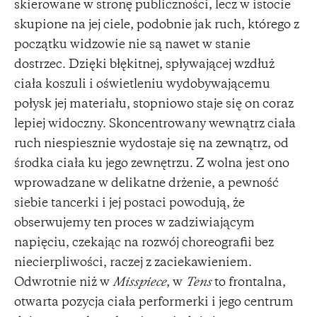
skierowane w stronę publiczności, lecz w istocie
skupione na jej ciele, podobnie jak ruch, którego z
początku widzowie nie są nawet w stanie
dostrzec. Dzięki błękitnej, spływającej wzdłuż
ciała koszuli i oświetleniu wydobywającemu
połysk jej materiału, stopniowo staje się on coraz
lepiej widoczny. Skoncentrowany wewnątrz ciała
ruch niespiesznie wydostaje się na zewnątrz, od
środka ciała ku jego zewnętrzu. Z wolna jest ono
wprowadzane w delikatne drżenie, a pewność
siebie tancerki i jej postaci powodują, że
obserwujemy ten proces w zadziwiającym
napięciu, czekając na rozwój choreografii bez
niecierpliwości, raczej z zaciekawieniem.
Odwrotnie niż w
Misspiece
, w
Tens
to frontalna,
otwarta pozycja ciała performerki i jego centrum