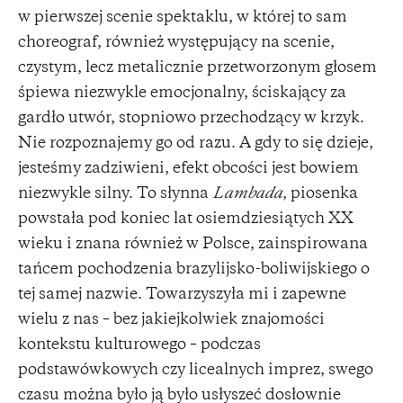
w pierwszej scenie spektaklu, w której to sam
choreograf, również występujący na scenie,
czystym, lecz metalicznie przetworzonym głosem
śpiewa niezwykle emocjonalny, ściskający za
gardło utwór, stopniowo przechodzący w krzyk.
Nie rozpoznajemy go od razu. A gdy to się dzieje,
jesteśmy zadziwieni, efekt obcości jest bowiem
niezwykle silny. To słynna
Lambada
, piosenka
powstała pod koniec lat osiemdziesiątych XX
wieku i znana również w Polsce, zainspirowana
tańcem pochodzenia brazylijsko-boliwijskiego o
tej samej nazwie. Towarzyszyła mi i zapewne
wielu z nas – bez jakiejkolwiek znajomości
kontekstu kulturowego – podczas
podstawówkowych czy licealnych imprez, swego
czasu można było ją było usłyszeć dosłownie