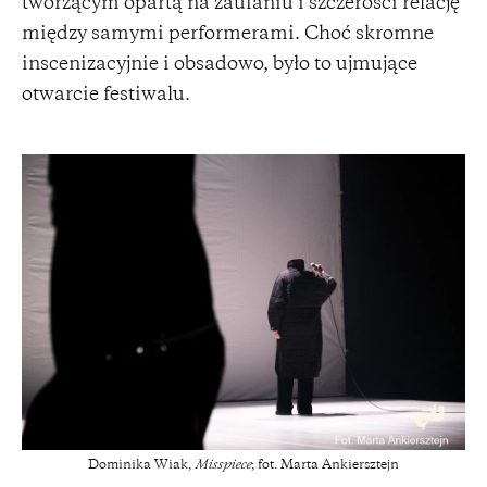
tworzącym opartą na zaufaniu i szczerości relację
między samymi performerami. Choć skromne
inscenizacyjnie i obsadowo, było to ujmujące
otwarcie festiwalu.
Dominika Wiak,
Misspiece
; fot. Marta Ankiersztejn