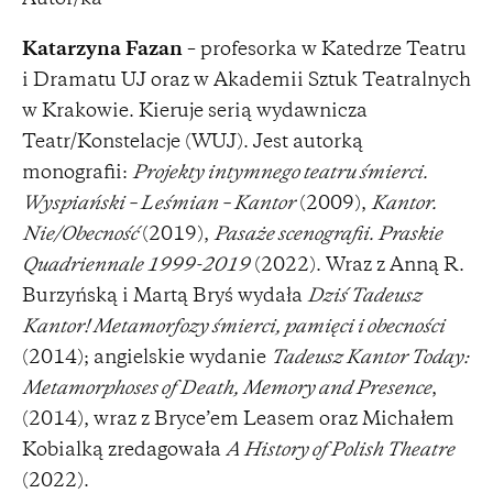
Katarzyna Fazan
– profesorka w Katedrze Teatru
i Dramatu UJ oraz w Akademii Sztuk Teatralnych
w Krakowie. Kieruje serią wydawnicza
Teatr/Konstelacje (WUJ). Jest autorką
monografii:
Projekty intymnego teatru śmierci.
Wyspiański – Leśmian – Kantor
(2009),
Kantor.
Nie/Obecność
(2019),
Pasaże scenografii. Praskie
Quadriennale 1999-2019
(2022). Wraz z Anną R.
Burzyńską i Martą Bryś wydała
Dziś Tadeusz
Kantor! Metamorfozy śmierci, pamięci i obecności
(2014); angielskie wydanie
Tadeusz Kantor Today:
Metamorphoses of Death, Memory and Presence
,
(2014), wraz z Bryce’em Leasem oraz Michałem
Kobialką zredagowała
A History of Polish Theatre
(2022).