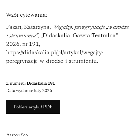
Wzór cytowania:
Fazan, Katarzyna,
Węgajty: peregrynacje „w drodze
i strumieniu”
, „Didaskalia. Gazeta Teatralna”
2026, nr 191,
https://didaskalia.pl/pl/artykul/wegajty-
peregrynacje-w-drodze-i-strumieniu
.
Z numeru:
Didaskalia 191
Data wydania:
luty 2026
Pobierz artykuł PDF
Autor/ka