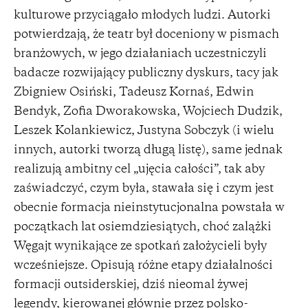
kulturowe przyciągało młodych ludzi. Autorki
potwierdzają, że teatr był doceniony w pismach
branżowych, w jego działaniach uczestniczyli
badacze rozwijający publiczny dyskurs, tacy jak
Zbigniew Osiński, Tadeusz Kornaś, Edwin
Bendyk, Zofia Dworakowska, Wojciech Dudzik,
Leszek Kolankiewicz, Justyna Sobczyk (i wielu
innych, autorki tworzą długą listę), same jednak
realizują ambitny cel „ujęcia całości”, tak aby
zaświadczyć, czym była, stawała się i czym jest
obecnie formacja nieinstytucjonalna powstała w
początkach lat osiemdziesiątych, choć zalążki
Węgajt wynikające ze spotkań założycieli były
wcześniejsze. Opisują różne etapy działalności
formacji outsiderskiej, dziś nieomal żywej
legendy, kierowanej głównie przez polsko-