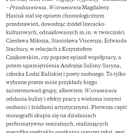
– Przedstawienia. W strumieniu
Magdaleny
Hasiuk stał się opisem chronologicznym
przedstawień, dowodząc źródeł literacko-
kulturowych, odnajdowanych m.in. w twórczości
Czesława Miłosza, Stanisława Vincenza, Edwarda
Stachury, w relacjach z Krzysztofem
Czajkowskim, czy poprzez epizod współpracy, a
potem upamiętnienia Andrzeja Sulimy-Suryna,
członka Łodzi Kaliskiej i poety osobnego. To tylko
wybrane przeze mnie przykłady kręgu
zainteresowań grupy, albowiem
W strumieniu
odsłania kulisy i efekty pracy z wieloma innymi
osobami i źródłami artystycznymi. Pierwsza część
monografii skupia się na działaniach
performatywno-teatralnych, realizujących
specyfikę spektaklu-spotkania poprzez tekst, gest,