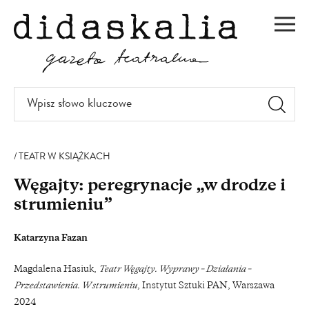
PRZEJDŹ
DO
Men
TREŚCI
Wpisz
słowo
kluczowe
TEATR W KSIĄŻKACH
Węgajty: peregrynacje „w drodze i
strumieniu”
Katarzyna Fazan
Magdalena Hasiuk,
Teatr Węgajty. Wyprawy – Działania –
Przedstawienia. W strumieniu
, Instytut Sztuki PAN, Warszawa
2024