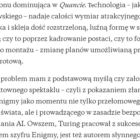
onu dominująca w
Quancie
. Теchnologia – ja
kiego – nadaje całości wymiar atrakcyjneg
a i skleja dość rozstrzeloną, luźną formę w 
 czy to poprzez kadrowanie postaci, czy to 
go montażu – zmianę planów umożliwianą p
rotową.
 problem mam z podstawową myślą czy zał
ktownego spektaklu – czyli z pokazaniem zł
Enigmy jako momentu nie tylko przełomowe
 świata, ale i prowadzącego w zasadzie bezp
tania AI. Owszem, Turing pracował z sukce
m szyfru Enigmy, jest też autorem słynnego