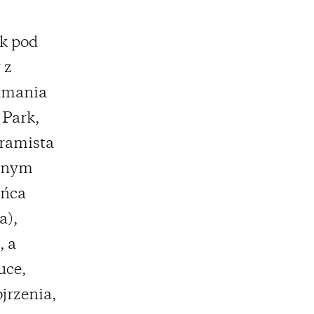
rk pod
 z
amania
 Park,
gramista
ewnym
ońca
a),
, a
uce,
jrzenia,