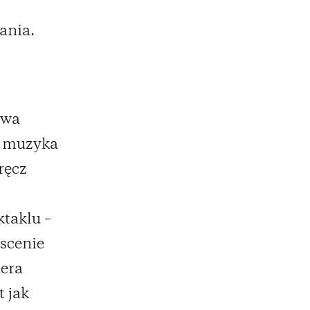
ania.
owa
bi muzyka
ręcz
taklu –
 scenie
nera
t jak