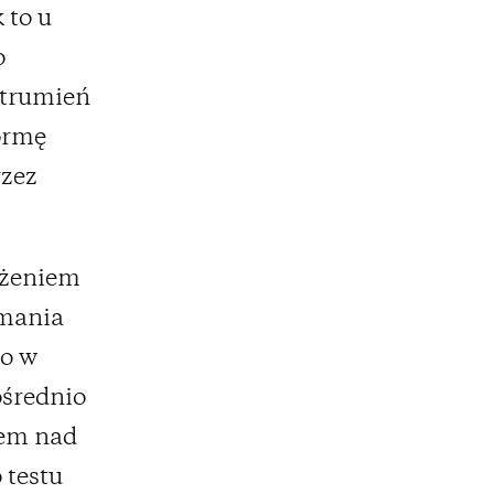
k to u
o
strumień
formę
rzez
ożeniem
amania
go w
ośrednio
sem nad
 testu