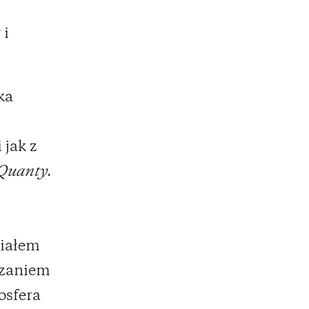
 i
ka
 jak z
Quanty
.
ziałem
iązaniem
osfera