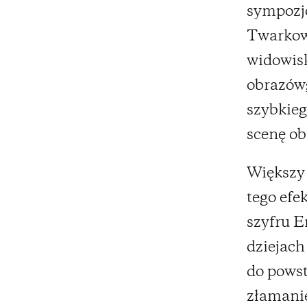
sympozj
Twarkows
widowisk
obrazów;
szybkie
scenę ob
Większy
tego efe
szyfru 
dziejach
do pows
złamanie