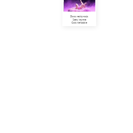
Duras reaktywacja
Sceny intymne
Ciała nie-ludzkie