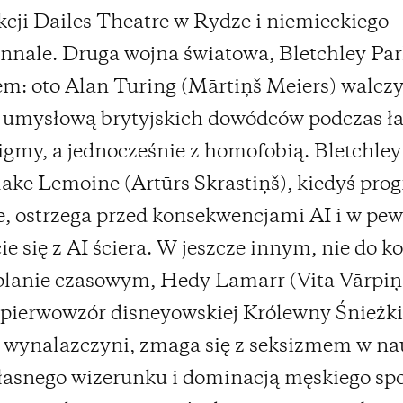
cji Dailes Theatre w Rydze i niemieckiego
nnale. Druga wojna światowa, Bletchley Pa
: oto Alan Turing (Mārtiņš Meiers) walczy
ą umysłową brytyjskich dowódców podczas ł
gmy, a jednocześnie z homofobią. Bletchley
ake Lemoine (Artūrs Skrastiņš), kiedyś pro
, ostrzega przed konsekwencjami AI i w p
 się z AI ściera. W jeszcze innym, nie do k
lanie czasowym, Hedy Lamarr (Vita Vārpiņ
 pierwowzór disneyowskiej Królewny Śnieżki
 wynalazczyni, zmaga się z seksizmem w na
łasnego wizerunku i dominacją męskiego spo