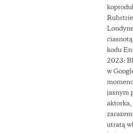
koproduk
Ruhrtrie
Londynem
ciasnot
kodu Eni
2023: Bl
w Google
momencie
jasnym p
aktorka,
zarazem
utratą w