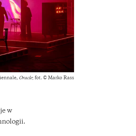
riennale,
Oracle
; fot. © Marko Rass
je w
hnologii.