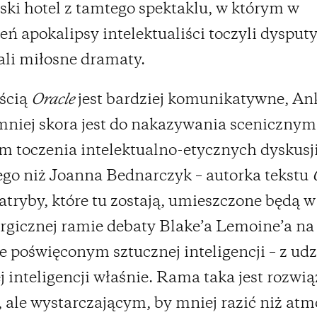
ski hotel z tamtego spektaklu, w którym w
eń apokalipsy intelektualiści toczyli dysputy
li miłosne dramaty.
ścią
Oracle
jest bardziej komunikatywne, An
niej skora jest do nakazywania scenicznym
m toczenia intelektualno-etycznych dyskusji
go niż Joanna Bednarczyk – autorka tekstu
iatryby, które tu zostają, umieszczone będą w
gicznej ramie debaty Blake’a Lemoine’a na
e poświęconym sztucznej inteligencji – z ud
j inteligencji właśnie. Rama taka jest rozw
 ale wystarczającym, by mniej razić niż atm