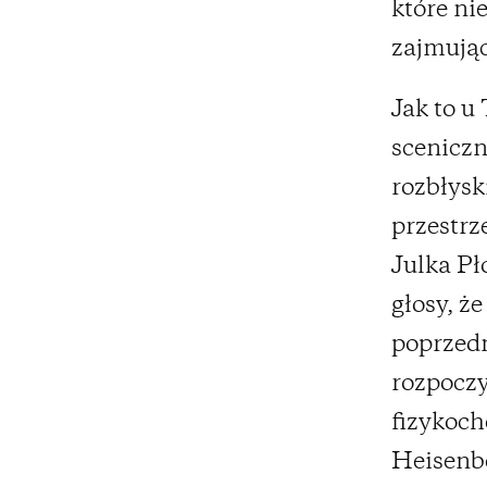
które ni
zajmując
Jak to u
sceniczn
rozbłysk
przestrz
Julka Pł
głosy, ż
poprzedn
rozpoczy
fizykoch
Heisenbe