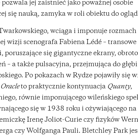
e pozwala jej zaistnieć jako poważnej osobie
ej się nauką, zamyka w roli obiektu do ogląd
 Twarkowskiego, wciąga i imponuje rozmach
ej wizji scenografa Fabiena Lédé – transowe
i, poruszające się gigantyczne ekrany, obrot
eń – a także pulsacyjna, przejmująca do głę
oskiego. Po pokazach w Rydze pojawiły się w
e
Oracle
to praktycznie kontynuacja
Quanty
,
iego, równie imponującego wileńskiego spek
nającego się w 1938 roku i ożywiającego na
emiczkę Irenę Joliot-Curie czy fizyków Wer
rga czy Wolfganga Pauli. Bletchley Park jes