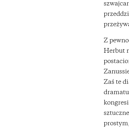
szwajcar
przeddzi
przeżywa
Z pewno
Herbut m
postacio
Zanussie
Zaś te d
dramatur
kongresi
sztuczne
prostym,