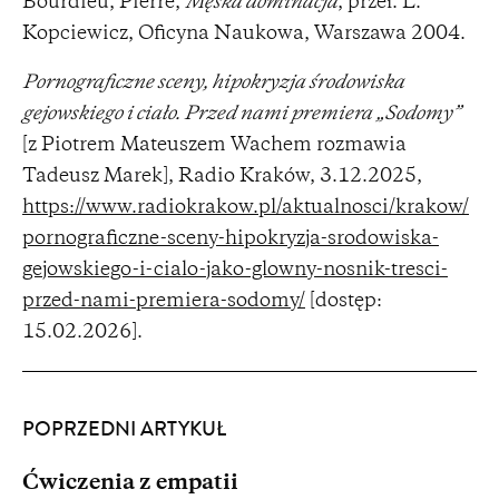
Bourdieu, Pierre,
Męska dominacja
, przeł. L.
Kopciewicz, Oficyna Naukowa, Warszawa 2004.
Pornograficzne sceny, hipokryzja środowiska
gejowskiego i ciało. Przed nami premiera „Sodomy”
[z Piotrem Mateuszem Wachem rozmawia
Tadeusz Marek], Radio Kraków, 3.12.2025,
https://www.radiokrakow.pl/aktualnosci/krakow/
pornograficzne-sceny-hipokryzja-srodowiska-
gejowskiego-i-cialo-jako-glowny-nosnik-tresci-
przed-nami-premiera-sodomy/
[dostęp:
15.02.2026].
POPRZEDNI ARTYKUŁ
Ćwiczenia z empatii