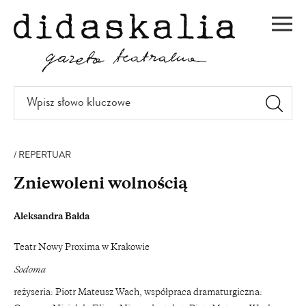
PRZEJDŹ
DO
Men
TREŚCI
Wpisz
słowo
kluczowe
REPERTUAR
Zniewoleni wolnością
Aleksandra Bałda
Teatr Nowy Proxima w Krakowie
Sodoma
reżyseria: Piotr Mateusz Wach, współpraca dramaturgiczna: