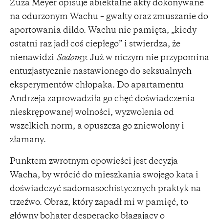
Zuza Meyer opisuje abiektalne akty dokonywane
na odurzonym Wachu – gwałty oraz zmuszanie do
aportowania dildo. Wachu nie pamięta, „kiedy
ostatni raz jadł coś ciepłego” i stwierdza, że
nienawidzi
Sodomy.
Już w niczym nie przypomina
entuzjastycznie nastawionego do seksualnych
eksperymentów chłopaka. Do apartamentu
Andrzeja zaprowadziła go chęć doświadczenia
nieskrępowanej wolności, wyzwolenia od
wszelkich norm, a opuszcza go zniewolony i
złamany.
Punktem zwrotnym opowieści jest decyzja
Wacha, by wrócić do mieszkania swojego kata i
doświadczyć sadomasochistycznych praktyk na
trzeźwo. Obraz, który zapadł mi w pamięć, to
główny bohater desperacko błagający o