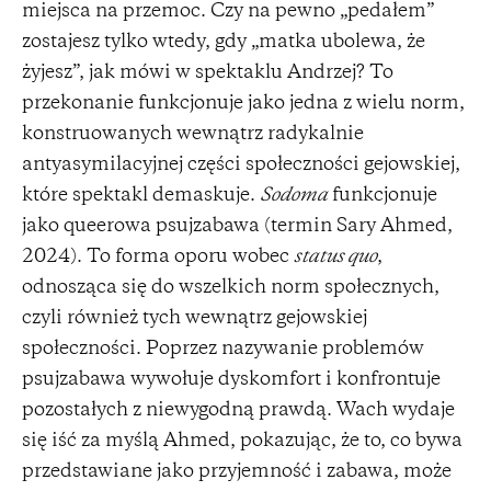
miejsca na przemoc. Czy na pewno „pedałem”
zostajesz tylko wtedy, gdy „matka ubolewa, że
żyjesz”, jak mówi w spektaklu Andrzej? To
przekonanie funkcjonuje jako jedna z wielu norm,
konstruowanych wewnątrz radykalnie
antyasymilacyjnej części społeczności gejowskiej,
które spektakl demaskuje.
Sodoma
funkcjonuje
jako queerowa psujzabawa (termin Sary Ahmed,
2024). To forma oporu wobec
status quo
,
odnosząca się do wszelkich norm społecznych,
czyli również tych wewnątrz gejowskiej
społeczności. Poprzez nazywanie problemów
psujzabawa wywołuje dyskomfort i konfrontuje
pozostałych z niewygodną prawdą. Wach wydaje
się iść za myślą Ahmed, pokazując, że to, co bywa
przedstawiane jako przyjemność i zabawa, może