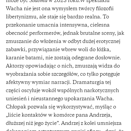
może być
Sodoma
w 2025 roku.W spektaklu
Wacha nie jest ona wymysłem twórcy filozofii
libertynizmu, ale staje się bardzo realna. To
przekonanie umacnia intensywna, cielesna
obecność performerów, jednak brutalne sceny, jak
zmuszanie do włożenia w odbyt dużej erotycznej
zabawki, przywiązanie wbrew woli do łóżka,
karanie batami, nie zostają odegrane dosłownie.
Aktorzy opowiadając o nich, zmuszają widza do
wyobrażania sobie szczegółów, co tylko potęguje
afektywny wymiar narracji. Dramaturgia tej
części oscyluje wokół wspólnych narkotycznych
uniesień i nieustannego upokarzania Wacha.
Chłopak pozwala się wykorzystywać, myśląc o
„liście kontaktów w komórce pana Andrzeja,
dłuższej niż jego życie”. Andrzej z kolei umniejsza