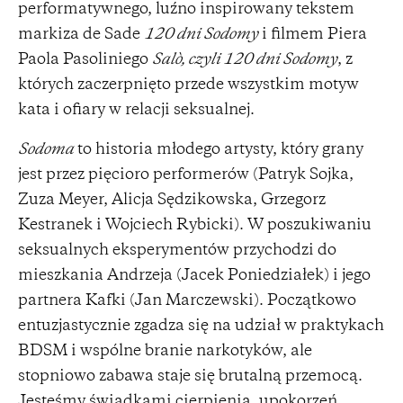
performatywnego, luźno inspirowany tekstem
markiza de Sade
120 dni Sodomy
i filmem Piera
Paola Pasoliniego
Salò, czyli 120 dni Sodomy
, z
których zaczerpnięto przede wszystkim motyw
kata i ofiary w relacji seksualnej.
Sodoma
to historia młodego artysty, który grany
jest przez pięcioro performerów (Patryk Sojka,
Zuza Meyer, Alicja Sędzikowska, Grzegorz
Kestranek i Wojciech Rybicki). W poszukiwaniu
seksualnych eksperymentów przychodzi do
mieszkania Andrzeja (Jacek Poniedziałek) i jego
partnera Kafki (Jan Marczewski). Początkowo
entuzjastycznie zgadza się na udział w praktykach
BDSM i wspólne branie narkotyków, ale
stopniowo zabawa staje się brutalną przemocą.
Jesteśmy świadkami cierpienia, upokorzeń