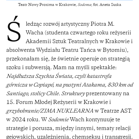
Teatr Nowy Proxima w Krakowie,
Sodoma
; fot. Aneta Suska
ledząc rozwój artystyczny Piotra M.
Ś
Wacha (studenta czwartego roku reżyserii
Akademii Sztuk Teatralnych w Krakowie i
absolwenta Wydziału Teatru Tańca w Bytomiu),
przekonałam się, że świetnie operuje on strategią
szoku i subwersją. Mam na myśli spektakle:
Najdłuższa Szychta Świata, czyli katastrofa
górnicza w Copiapó, na pustyni Atakama, 830 km od
Santiago, stolicy Chile. Struktury
prezentowany na
15. Forum Młodej Reżyserii w Krakowie i
grzybobranie/ZIMA NUKLEARNA
w Teatrze AST
w 2024 roku. W
Sodomie
Wach kontynuuje te
strategie i porusza, między innymi, tematy relacji
gejowskich, uzależnienia, chemseksu i transgresji.