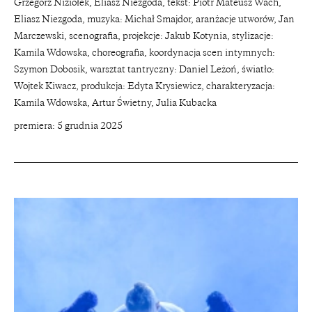
Grzegorz Niziołek, Eliasz Niezgoda, tekst: Piotr Mateusz Wach,
Eliasz Niezgoda, muzyka: Michał Smajdor, aranżacje utworów, Jan
Marczewski, scenografia, projekcje: Jakub Kotynia, stylizacje:
Kamila Wdowska, choreografia, koordynacja scen intymnych:
Szymon Dobosik, warsztat tantryczny: Daniel Leżoń, światło:
Wojtek Kiwacz, produkcja: Edyta Krysiewicz, charakteryzacja:
Kamila Wdowska, Artur Świetny, Julia Kubacka
premiera: 5 grudnia 2025