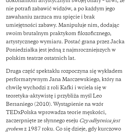
dokonaniom artystycznym swojej ofiary – drwi, że
nie potrafi zabawić widzów, a po każdym jego
zawahaniu zarzuca mu spięcie i brak
umiejętności zabawy. Manipuluje nim, dodając
swoim brutalnym praktykom filozoficznego,
artystycznego wymiaru. Postać grana przez Jacka
Poniedziałka jest jedną z najmroczniejszych w
polskim teatrze ostatnich lat.
Druga część spektaklu rozpoczyna się wykładem
performatywnym Jana Marczewskiego, który na
chwilę wychodzi z roli Kafki i wciela się w
teoretyka-aktywistę i przybliża myśl Leo
Bersaniego (2010). Wystąpienie na wzór
TEDxPolska wprowadza teorie męskości,
zaczerpnięte ze słynnego eseju
Czy odbytnica jest
grobem
z 1987 roku. Co się dzieje, gdy kurczowo