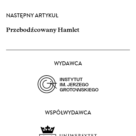
NASTĘPNY ARTYKUŁ
Przebodźcowany Hamlet
Partnerzy
WYDAWCA
(opens
in
a
WSPÓŁWYDAWCA
new
window)