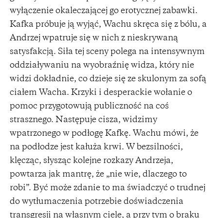
wyłączenie okaleczającej go erotycznej zabawki.
Kafka próbuje ją wyjąć, Wachu skręca się z bólu, a
Andrzej wpatruje się w nich z nieskrywaną
satysfakcją. Siła tej sceny polega na intensywnym
oddziaływaniu na wyobraźnię widza, który nie
widzi dokładnie, co dzieje się ze skulonym za sofą
ciałem Wacha. Krzyki i desperackie wołanie o
pomoc przygotowują publiczność na coś
strasznego. Następuje cisza, widzimy
wpatrzonego w podłogę Kafkę. Wachu mówi, że
na podłodze jest kałuża krwi. W bezsilności,
klęcząc, słysząc kolejne rozkazy Andrzeja,
powtarza jak mantrę, że „nie wie, dlaczego to
robi”. Być może zdanie to ma świadczyć o trudnej
do wytłumaczenia potrzebie doświadczenia
transgresji na własnym ciele, a przy tym o braku