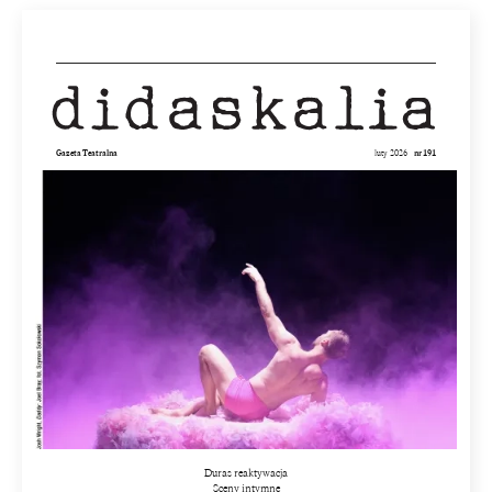
Gazeta Teatralna
luty 2026
nr 191
Duras reaktywacja
Sceny intymne