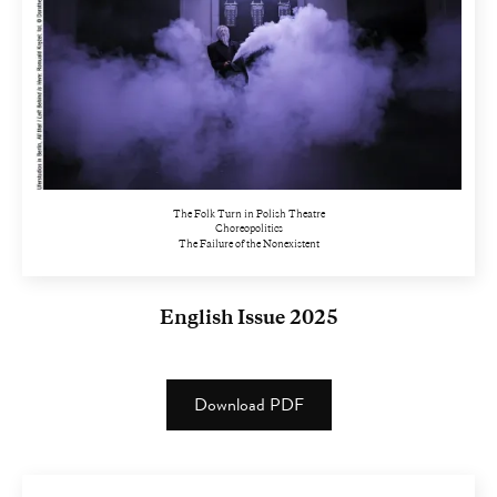
The Folk Turn in Polish Theatre
Choreopolitics
The Failure of the Nonexistent
English Issue 2025
Download PDF
(PDF)
(1.82
MB)