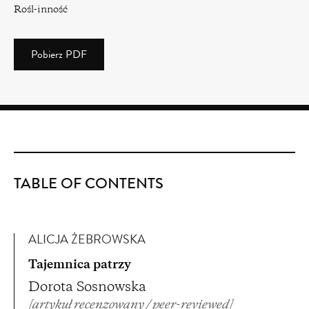
Rośl-inność
Pobierz PDF
(PDF)
(3.33
MB)
TABLE OF CONTENTS
ALICJA ŻEBROWSKA
Tajemnica patrzy
Dorota Sosnowska
[artykuł recenzowany / peer-reviewed]