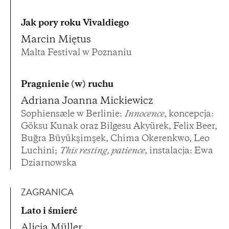
Jak pory roku Vivaldiego
Marcin Miętus
Malta Festival w Poznaniu
Pragnienie (w) ruchu
Adriana Joanna Mickiewicz
Sophiensæle w Berlinie:
Innocence
, koncepcja:
Göksu Kunak oraz Bilgesu Akyürek, Felix Beer,
Buğra Büyükşimşek, Chima Okerenkwo, Leo
Luchini;
This resting, patience
, instalacja: Ewa
Dziarnowska
ZAGRANICA
Lato i śmierć
Alicja Müller