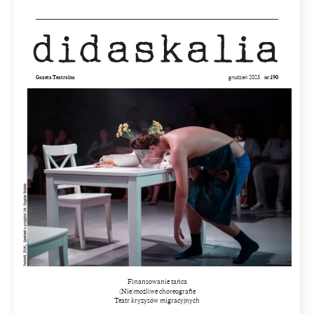
Gazeta Teatralna
grudzień 2025
nr 190
Finansowanie tańca
(Nie)możliwe choreografie
Teatr kryzysów migracyjnych