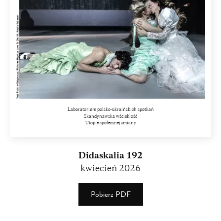
Laboratorium polsko-ukraińskich spotkań
Skandynawska wściekłość
Utopie społecznej zmiany
Didaskalia 192
kwiecień 2026
Pobierz PDF
(PDF)
(2.88
MB)