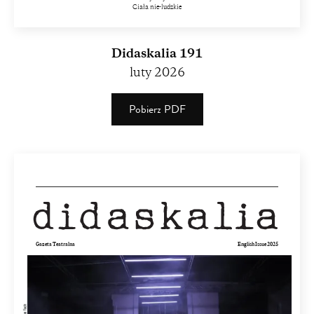
Ciała nie-ludzkie
Didaskalia 191
luty 2026
Pobierz PDF
(PDF)
(3.06
MB)
Gazeta Teatralna
English Issue 2025