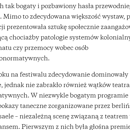
h tak bogaty i pozbawiony hasła przewodni
. Mimo to zdecydowana większość wystaw, 
acji prezentowała sztukę społecznie zaangaż
cą chociażby patologie systemów kolonialn
hatu czy przemocy wobec osób
ronormatywnych.
oku na festiwalu zdecydowanie dominowały 
, jednak nie zabrakło również wątków teatra
atywnych. W niezwykle bogatym programie 
pokazy taneczne zorganizowane przez berliń
aele – niezależną scenę związaną z teatrem 
nsem. Pierwszym z nich była głośna premi