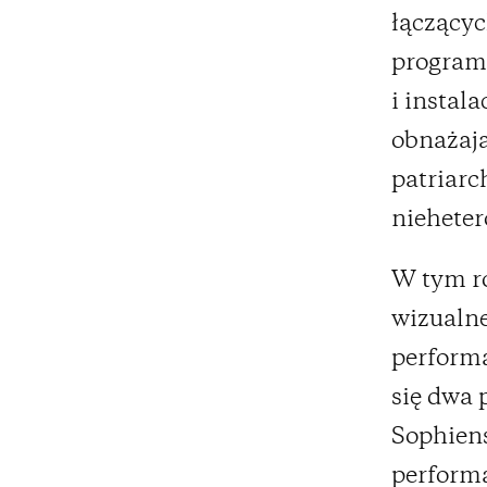
łączącyc
program
i instal
obnażają
patriarc
niehete
W tym r
wizualne
perform
się dwa 
Sophiens
performa