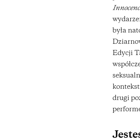
Innocenc
wydarzen
była nat
Dziarnow
Edycji T
współcze
seksualn
kontekst
drugi po
performe
Jest