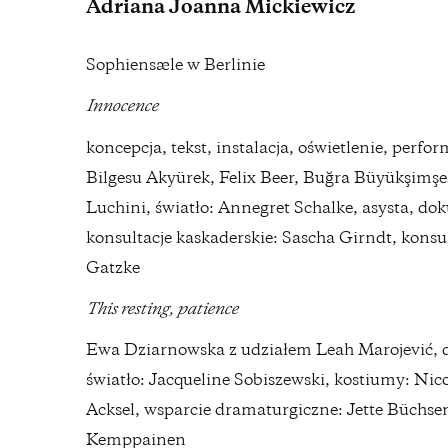
Adriana Joanna Mickiewicz
Sophiensæle w Berlinie
Innocence
koncepcja, tekst, instalacja, oświetlenie, per
Bilgesu Akyürek, Felix Beer, Buğra Büyükşimş
Luchini, światło: Annegret Schalke, asysta, do
konsultacje kaskaderskie: Sascha Girndt, konsu
Gatzke
This resting, patience
Ewa Dziarnowska z udziałem Leah Marojević, d
światło: Jacqueline Sobiszewski, kostiumy: Ni
Acksel, wsparcie dramaturgiczne: Jette Büchsen
Kemppainen