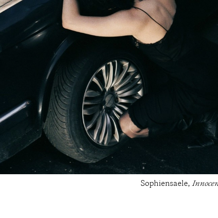
Sophiensaele,
Innocen