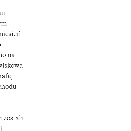
om
nym
niesień
o
ono na
owiskowa
rafię
ochodu
 zostali
j