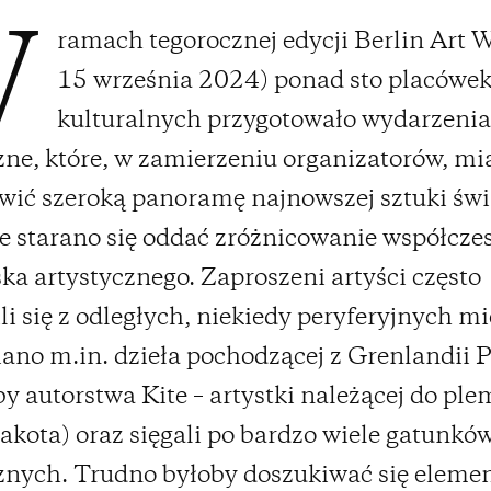
ramach tegorocznej edycji Berlin Art 
W
15 września 2024) ponad sto placówe
kulturalnych przygotowało wydarzeni
zne, które, w zamierzeniu organizatorów, mi
wić szeroką panoramę najnowszej sztuki świ
 starano się oddać zróżnicowanie współcze
ka artystycznego. Zaproszeni artyści często
i się z odległych, niekiedy peryferyjnych mi
ano m.in. dzieła pochodzącej z Grenlandii P
by autorstwa Kite – artystki należącej do ple
akota) oraz sięgali po bardzo wiele gatunków
znych. Trudno byłoby doszukiwać się eleme