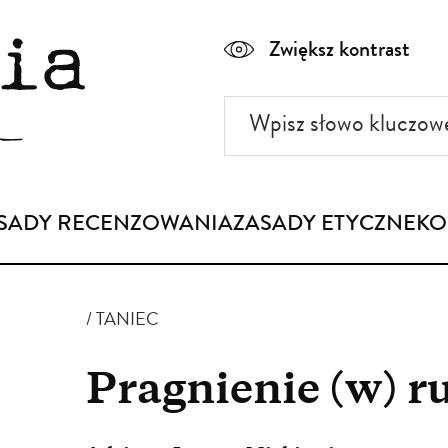
Zwiększ kontrast
Wpisz
słowo
kluczowe
SADY RECENZOWANIA
ZASADY ETYCZNE
KO
TANIEC
Pragnienie (w) r