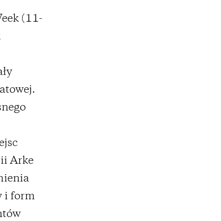
Week (11-
k
a
ały
atowej.
snego
ejsc
ii Arke
mienia
 i form
ntów