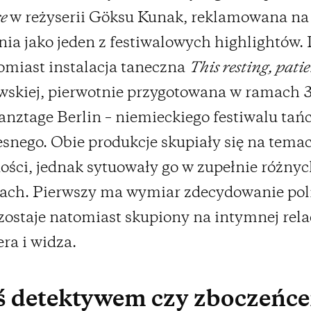
e
w reżyserii Göksu Kunak, reklamowana na 
ia jako jeden z festiwalowych highlightów.
omiast instalacja taneczna
This resting, pati
skiej, pierwotnie przygotowana w ramach 
anztage Berlin – niemieckiego festiwalu tań
snego. Obie produkcje skupiały się na temac
ości, jednak sytuowały go w zupełnie różny
ach. Pierwszy ma wymiar zdecydowanie pol
zostaje natomiast skupiony na intymnej rela
ra i widza.
eś detektywem czy zboczeńc