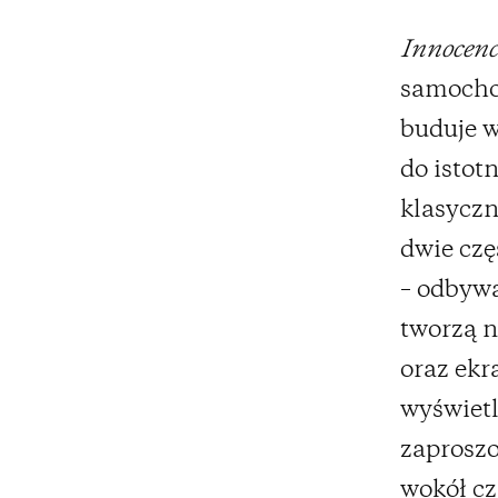
Innocenc
samocho
buduje w
do istot
klasyczn
dwie czę
– odbywa
tworzą n
oraz ekr
wyświetl
zaproszo
wokół cz