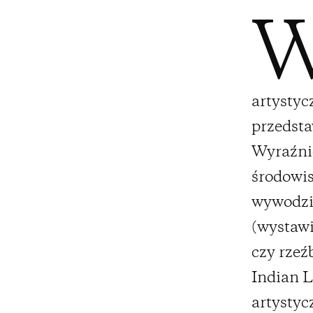
artystyc
przedsta
Wyraźnie
środowis
wywodzil
(wystawi
czy rzeź
Indian L
artystyc