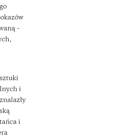
ego
pokazów
owaną –
ych,
sztuki
lnych i
znalazły
ską
tańca i
era