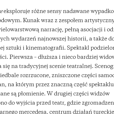
e
eksploruje różne sensy nadawane wypadk
dowym. Kunak wraz z zespołem artystycz
ielowarstwową narrację, pełną asocjacji i od
nych wydarzeń najnowszej historii, a także d
ej sztuki i kinematografii. Spektakl podziel
ści. Pierwsza – dłuższa i nieco bardziej wid
 się na tradycyjnej scenie teatralnej. Scenog
iedbale rozrzucone, zniszczone części sam
an, na którym przez znaczną część spektaklu
ane są płomienie. W drugiej części widzów
no do wyjścia przed teatr, gdzie zgromadzeni
arnego mercedesa, centrum działań tureckie