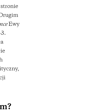
stronie
 Drugim
ence
Ewy
33.
ca
ie
ch
ityczny,
cji
em?