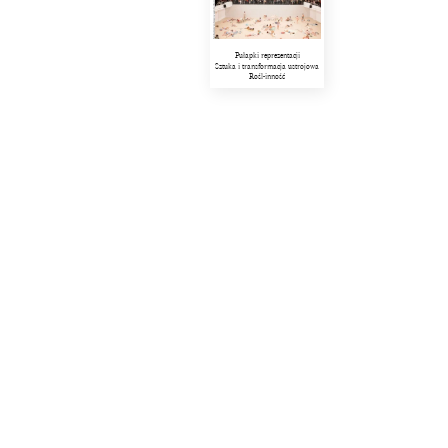
Pułapki reprezentacji
Sztuka i transformacja ustrojowa
Rośl-inność