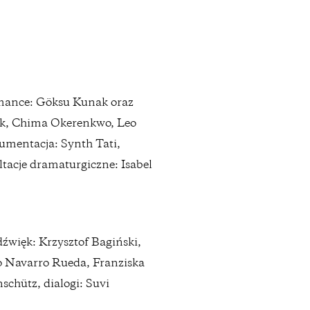
formance: Göksu Kunak oraz
ek, Chima Okerenkwo, Leo
kumentacja: Synth Tati,
ltacje dramaturgiczne: Isabel
źwięk: Krzysztof Bagiński,
co Navarro Rueda, Franziska
schütz, dialogi: Suvi