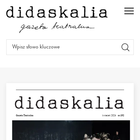
PRZEJDŹ
DO
Men
TREŚCI
Wpisz
słowo
kluczowe
Gazeta Teatralna
kwiecień 2026
nr 192