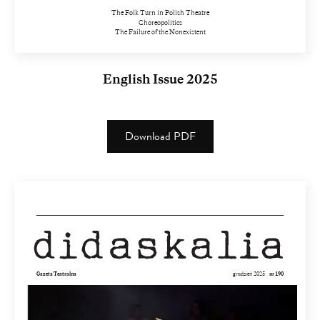
The Folk Turn in Polish Theatre
Choreopolitics
The Failure of the Nonexistent
English Issue 2025
Download PDF
(PDF)
(1.82
MB)
Gazeta Teatralna
grudzień 2025
nr 190