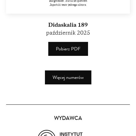
Burgtheater. Farsa ze śpiewem
Japoński teatr jednego aktora
Didaskalia 189
październik 2025
Pobierz PDF
(PDF)
(2.8
MB)
Więcej numerów
Partnerzy
WYDAWCA