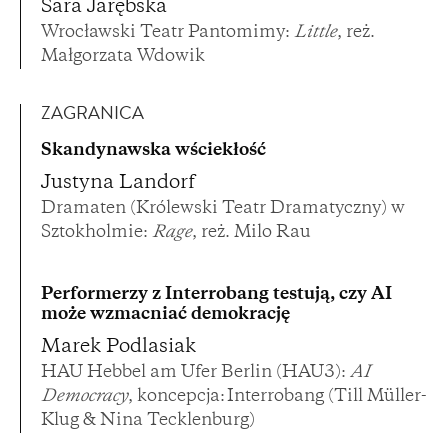
Sara Jarębska
Wrocławski Teatr Pantomimy:
Little
, reż.
Małgorzata Wdowik
ZAGRANICA
Skandynawska wściekłość
Justyna Landorf
Dramaten (Królewski Teatr Dramatyczny) w
Sztokholmie:
Rage
, reż. Milo Rau
Performerzy z Interrobang testują, czy AI
może wzmacniać demokrację
Marek Podlasiak
HAU Hebbel am Ufer Berlin (HAU3):
AI
Democracy
, koncepcja: Interrobang (Till Müller-
Klug & Nina Tecklenburg)