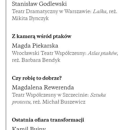
Stanisław Godlewski
Teatr Dramatyczny w Warszawie:
Lalka
, reż.
Mikita Iłynczyk
Z kamerą wśród ptaków
Magda Piekarska
Wrocławski Teatr Współczesny:
Atlas ptaków
,
reż. Barbara Bendyk
Czy robię to dobrze?
Magdalena Rewerenda
Teatr Współczesny w Szczecinie:
Sztuka
protestu
, reż. Michał Buszewicz
Ostatnia ofiara transformacji
Kamil Bujny