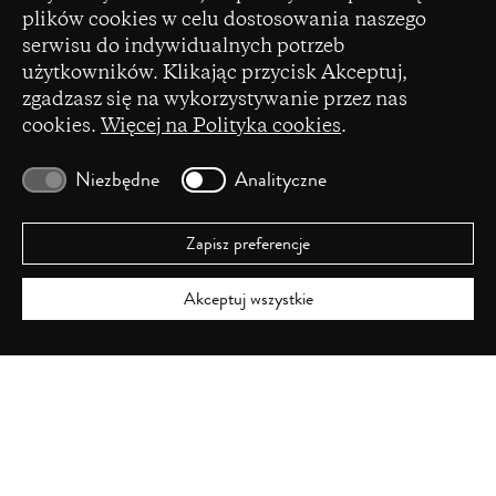
Promocji Kultury – państwowego funduszu celowego
plików cookies w celu dostosowania naszego
new
serwisu do indywidualnych potrzeb
window)
użytkowników. Klikając przycisk Akceptuj,
zgadzasz się na wykorzystywanie przez nas
cookies.
Więcej na Polityka cookies
.
(opens
Czasopismo zostało dofinansowane ze środków
in
Ministerstwa Nauki i Szkolnictwa Wyższego na
Niezbędne
Analityczne
a
podstawie umowy Nr 86/WCN/2019/1 z dnia 19
new
lipca 2019 r. z pomocy przyznanej w ramach
window)
programu „Wsparcie dla czasopism naukowych”.
Zapisz preferencje
Akceptuj wszystkie
ISSN 2720-0043