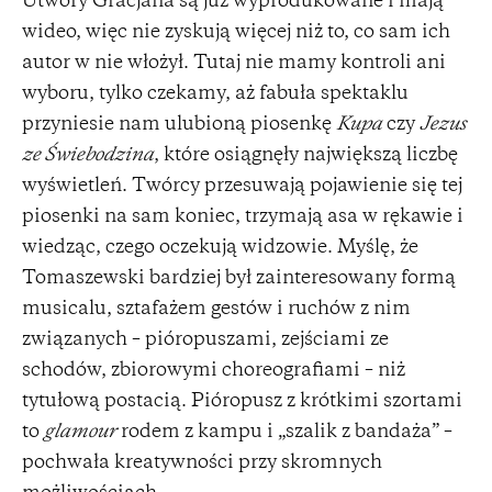
Utwory Gracjana są już wyprodukowane i mają
wideo, więc nie zyskują więcej niż to, co sam ich
autor w nie włożył. Tutaj nie mamy kontroli ani
wyboru, tylko czekamy, aż fabuła spektaklu
przyniesie nam ulubioną piosenkę
Kupa
czy
Jezus
ze Świebodzina
, które osiągnęły największą liczbę
wyświetleń. Twórcy przesuwają pojawienie się tej
piosenki na sam koniec, trzymają asa w rękawie i
wiedząc, czego oczekują widzowie. Myślę, że
Tomaszewski bardziej był zainteresowany formą
musicalu, sztafażem gestów i ruchów z nim
związanych – pióropuszami, zejściami ze
schodów, zbiorowymi choreografiami – niż
tytułową postacią. Pióropusz z krótkimi szortami
to
glamour
rodem z kampu i „szalik z bandaża” –
pochwała kreatywności przy skromnych