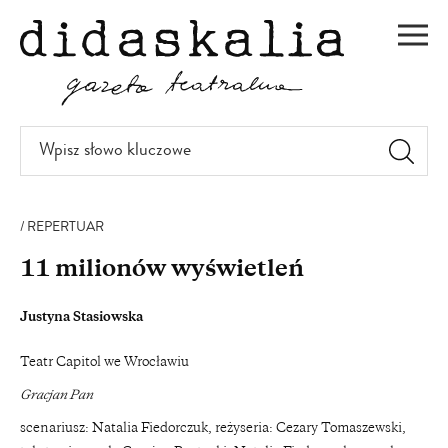
PRZEJDŹ
DO
Men
TREŚCI
Wpisz
słowo
kluczowe
REPERTUAR
11 milionów wyświetleń
Justyna Stasiowska
Teatr Capitol we Wrocławiu
Gracjan Pan
scenariusz: Natalia Fiedorczuk, reżyseria: Cezary Tomaszewski,