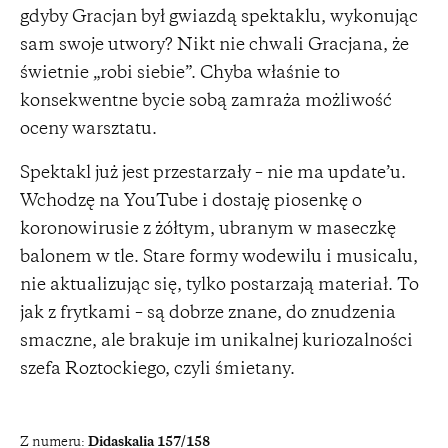
gdyby Gracjan był gwiazdą spektaklu, wykonując
sam swoje utwory? Nikt nie chwali Gracjana, że
świetnie „robi siebie”. Chyba właśnie to
konsekwentne bycie sobą zamraża możliwość
oceny warsztatu.
Spektakl już jest przestarzały – nie ma update’u.
Wchodzę na YouTube i dostaję piosenkę o
koronowirusie z żółtym, ubranym w maseczkę
balonem w tle. Stare formy wodewilu i musicalu,
nie aktualizując się, tylko postarzają materiał. To
jak z frytkami – są dobrze znane, do znudzenia
smaczne, ale brakuje im unikalnej kuriozalności
szefa Roztockiego, czyli śmietany.
Z numeru:
Didaskalia 157/158