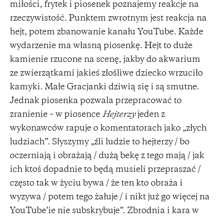
miłości, frytek i piosenek poznajemy reakcje na
rzeczywistość. Punktem zwrotnym jest reakcja na
hejt, potem zbanowanie kanału YouTube. Każde
wydarzenie ma własną piosenkę. Hejt to duże
kamienie rzucone na scenę, jakby do akwarium
ze zwierzątkami jakieś złośliwe dziecko wrzuciło
kamyki. Małe Gracjanki dziwią się i są smutne.
Jednak piosenka pozwala przepracować to
zranienie – w piosence
Hejterzy
jeden z
wykonawców rapuje o komentatorach jako „złych
ludziach”. Słyszymy „źli ludzie to hejterzy / bo
oczerniają i obrażają / dużą bekę z tego mają / jak
ich ktoś dopadnie to będą musieli przepraszać /
często tak w życiu bywa / że ten kto obraża i
wyzywa / potem tego żałuje / i nikt już go więcej na
YouTube’ie nie subskrybuje”. Zbrodnia i kara w