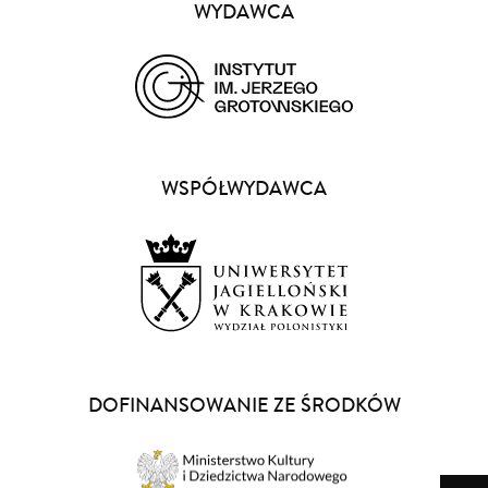
WYDAWCA
(opens
in
a
WSPÓŁWYDAWCA
new
window)
(opens
in
a
DOFINANSOWANIE ZE ŚRODKÓW
new
window)