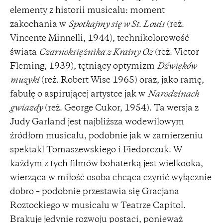
elementy z historii musicalu: moment
zakochania w
Spotkajmy się w St. Louis
(reż.
Vincente Minnelli, 1944), technikolorowość
świata
Czarnoksiężnika z Krainy Oz
(reż. Victor
Fleming, 1939), tętniący optymizm
Dźwięków
muzyki
(reż. Robert Wise 1965) oraz, jako ramę,
fabułę o aspirującej artystce jak w
Narodzinach
gwiazdy
(reż. George Cukor, 1954). Ta wersja z
Judy Garland jest najbliższa wodewilowym
źródłom musicalu, podobnie jak w zamierzeniu
spektakl Tomaszewskiego i Fiedorczuk. W
każdym z tych filmów bohaterką jest wielkooka,
wierząca w miłość osoba chcąca czynić wyłącznie
dobro – podobnie przestawia się Gracjana
Roztockiego w musicalu w Teatrze Capitol.
Brakuje jedynie rozwoju postaci, ponieważ