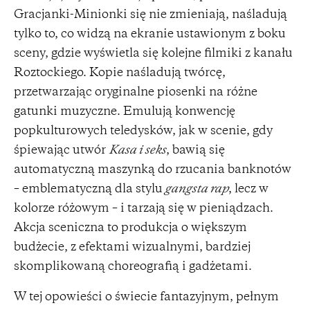
Gracjanki-Minionki się nie zmieniają, naśladują
tylko to, co widzą na ekranie ustawionym z boku
sceny, gdzie wyświetla się kolejne filmiki z kanału
Roztockiego. Kopie naśladują twórcę,
przetwarzając oryginalne piosenki na różne
gatunki muzyczne. Emulują konwencję
popkulturowych teledysków, jak w scenie, gdy
śpiewając utwór
Kasa i seks
, bawią się
automatyczną maszynką do rzucania banknotów
– emblematyczną dla stylu
gangsta rap
, lecz w
kolorze różowym – i tarzają się w pieniądzach.
Akcja sceniczna to produkcja o większym
budżecie, z efektami wizualnymi, bardziej
skomplikowaną choreografią i gadżetami.
W tej opowieści o świecie fantazyjnym, pełnym