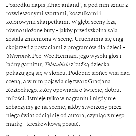
Pośrodku napis „Gracjanland”, a pod nim sznur z
rozwieszonymi szortami, koszulkami i
kolorowymi skarpetkami. W głębi sceny leżą
równo ułożone buty – jakby przedszkolna sala
została zmieniona w scenę. Uruchamia się ciąg
skojarzeń z postaciami z programów dla dzieci –
Teleranek
, Pee-Wee Herman, jego wysoki głos i
ładny garnitur,
Teletubisie
z buźką dziecka
pokazującą się w słońcu. Podobne słońce wisi nad
sceną, a w nim pojawia się twarz Gracjana
Roztockiego, który opowiada o świecie, dobru,
miłości. Istnieje tylko w nagraniu i nigdy nie
zobaczymy go na scenie, jakby stworzony przez
niego świat odciął się od autora, czyniąc z niego
markę – kreskówkową postać.