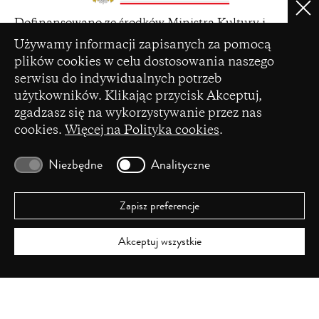
Clo
(opens
Dofinansowano ze środków Ministra Kultury i
in
Ustawienia plików cookie
Dziedzictwa Narodowego pochodzących z Funduszu
Używamy informacji zapisanych za pomocą
a
Promocji Kultury – państwowego funduszu celowego
plików cookies w celu dostosowania naszego
new
serwisu do indywidualnych potrzeb
window)
użytkowników. Klikając przycisk Akceptuj,
zgadzasz się na wykorzystywanie przez nas
cookies.
Więcej na Polityka cookies
.
(opens
Czasopismo zostało dofinansowane ze środków
in
Ministerstwa Nauki i Szkolnictwa Wyższego na
Niezbędne
Analityczne
a
podstawie umowy Nr 86/WCN/2019/1 z dnia 19
new
lipca 2019 r. z pomocy przyznanej w ramach
window)
programu „Wsparcie dla czasopism naukowych”.
Zapisz preferencje
Akceptuj wszystkie