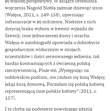
jej własnej perspektywy. W książce ceremonia
wręczenia Nagród Nobla zajmuje dziewięć stron
(Wałęsa, 2011, s. 149-158), ujawniając
infranarracje w jej milczeniu. Niektóre z nich
dotyczą braku wyboru w kwestii wyjazdu do
Szwecji, inne jednoczesnej dumy i strachu.
Wałęsa w autobiografii opowiada o dobrobycie
gospodarczym widocznym w strojach
uczestników i ilości serwowanego jedzenia, tak
bardzo kontrastujących z ówczesną polską
rzeczywistością. Pisze też: „Występując na
noblowskim podium, nie czułam się żoną Wałęsy,
jakąś kurą domową. Poczułam się polską kobietą
reprezentującą inne polskie kobiety” (2011, s.
157).
I to chyba na podstawie powyższego zdania