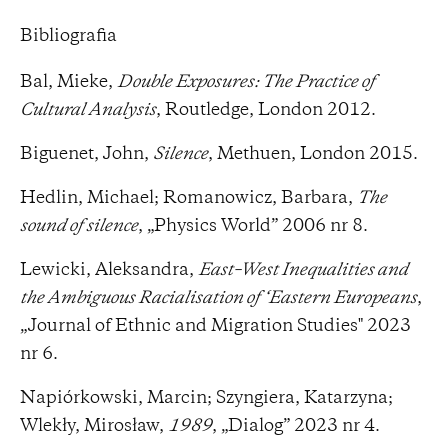
Bibliografia
Bal, Mieke,
Double Exposures: The Practice of
Cultural Analysis
, Routledge, London 2012.
Biguenet, John,
Silence
, Methuen, London 2015.
Hedlin, Michael; Romanowicz, Barbara,
The
sound of silence
, „Physics World” 2006 nr 8.
Lewicki, Aleksandra,
East–West Inequalities and
the Ambiguous Racialisation of ‘Eastern Europeans
,
„Journal of Ethnic and Migration Studies" 2023
nr 6.
Napiórkowski, Marcin; Szyngiera, Katarzyna;
Wlekły, Mirosław,
1989
, „Dialog” 2023 nr 4.