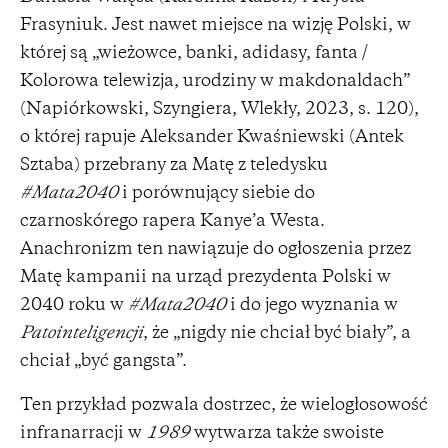
Frasyniuk. Jest nawet miejsce na wizję Polski, w
której są „wieżowce, banki, adidasy, fanta /
Kolorowa telewizja, urodziny w makdonaldach”
(Napiórkowski, Szyngiera, Wlekły, 2023, s. 120),
o której rapuje Aleksander Kwaśniewski (Antek
Sztaba) przebrany za Matę z teledysku
#Mata2040
i porównujący siebie do
czarnoskórego rapera Kanye’a Westa.
Anachronizm ten nawiązuje do ogłoszenia przez
Matę kampanii na urząd prezydenta Polski w
2040 roku w
#Mata2040
i do jego wyznania w
Patointeligencji
, że „nigdy nie chciał być biały”, a
chciał „być gangsta”.
Ten przykład pozwala dostrzec, że wielogłosowość
infranarracji w
1989
wytwarza także swoiste