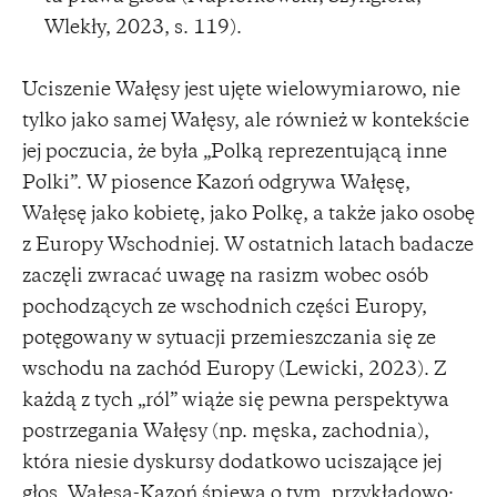
Wlekły, 2023, s. 119).
Uciszenie Wałęsy jest ujęte wielowymiarowo, nie
tylko jako samej Wałęsy, ale również w kontekście
jej poczucia, że była „Polką reprezentującą inne
Polki”. W piosence Kazoń odgrywa Wałęsę,
Wałęsę jako kobietę, jako Polkę, a także jako osobę
z Europy Wschodniej. W ostatnich latach badacze
zaczęli zwracać uwagę na rasizm wobec osób
pochodzących ze wschodnich części Europy,
potęgowany w sytuacji przemieszczania się ze
wschodu na zachód Europy (Lewicki, 2023). Z
każdą z tych „ról” wiąże się pewna perspektywa
postrzegania Wałęsy (np. męska, zachodnia),
która niesie dyskursy dodatkowo uciszające jej
głos. Wałęsa-Kazoń śpiewa o tym, przykładowo: