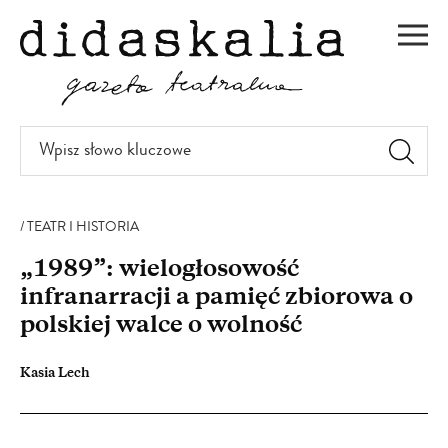
PRZEJDŹ
DO
Men
TREŚCI
Wpisz
słowo
kluczowe
TEATR I HISTORIA
„1989”: wielogłosowość
infranarracji a pamięć zbiorowa o
polskiej walce o wolność
Kasia Lech