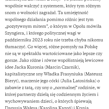
wspólnie walczyć z systemem, który tym różnym
snom o wolności zagrażał. Ta umiejętność
wspólnego działania pomimo różnic jest tym
„pozytywnym mitem”, o którym w Opolu mówiła
Szyngiera, i którego politycznej wagi w
październiku 2023 roku nie trzeba chyba nikomu
tłumaczyć. Co więcej, różne pomysły na Polskę
nie są w spektaklu wartościowane jako lepsze czy
gorsze. Jako różne i równe współistnieją lewicowe
idee Jacka Kuronia (Marcin Czarnik),
kapitalistyczne sny Władka Frasyniuka (Mateusz
Bieryt), marzenie jego córki (Julia Latosińska) o
zabawie z tatą, czy sny o „normalnej” rodzinie, w
której partnerzy dzielą się codziennym życiem i
wychowywaniem dzieci, o których śpiewają
Danusia Wałęsa (Karolina Kazoń) i Krysia