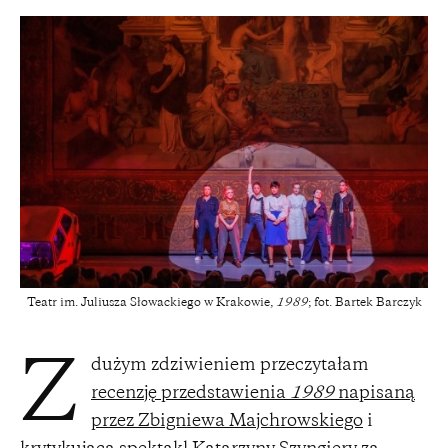
Teatr im. Juliusza Słowackiego w Krakowie,
1989
; fot. Bartek Barczyk
dużym zdziwieniem przeczytałam
Z
recenzję przedstawienia
1989
napisaną
przez Zbigniewa Majchrowskiego
i