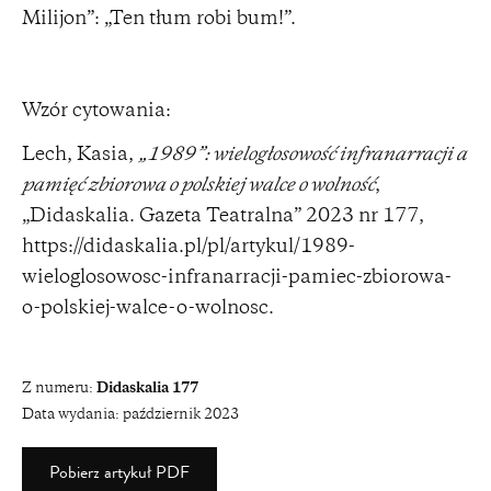
Milijon”: „Ten tłum robi bum!”.
Wzór cytowania:
Lech, Kasia,
„1989”: wielogłosowość infranarracji a
pamięć zbiorowa o polskiej walce o wolność
,
„Didaskalia. Gazeta Teatralna” 2023 nr 177,
https://didaskalia.pl/pl/artykul/1989-
wieloglosowosc-infranarracji-pamiec-zbiorowa-
o-polskiej-walce-o-wolnosc
.
Z numeru:
Didaskalia 177
Data wydania:
październik 2023
Pobierz artykuł PDF