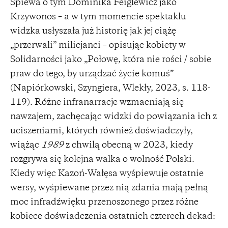
Śpiewa o tym Dominika Feiglewicz jako
Krzywonos – a w tym momencie spektaklu
widzka usłyszała już historię jak jej ciążę
„przerwali” milicjanci – opisując kobiety w
Solidarności jako „Połowę, która nie rości / sobie
praw do tego, by urządzać życie komuś”
(Napiórkowski, Szyngiera, Wlekły, 2023, s. 118-
119). Różne infranarracje wzmacniają się
nawzajem, zachęcając widzki do powiązania ich z
uciszeniami, których również doświadczyły,
wiążąc
1989
z chwilą obecną w 2023, kiedy
rozgrywa się kolejna walka o wolność Polski.
Kiedy więc Kazoń-Wałęsa wyśpiewuje ostatnie
wersy, wyśpiewane przez nią zdania mają pełną
moc infradźwięku przenoszonego przez różne
kobiece doświadczenia ostatnich czterech dekad: