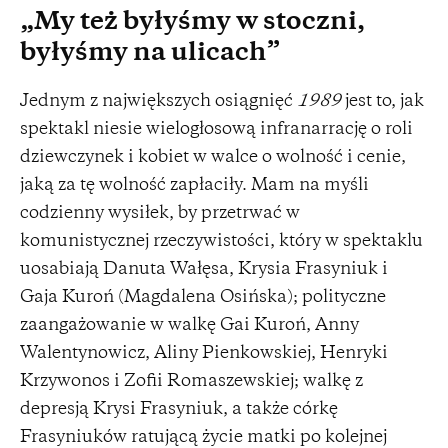
„My też byłyśmy w stoczni,
byłyśmy na ulicach”
Jednym z największych osiągnięć
1989
jest to, jak
spektakl niesie wielogłosową infranarrację o roli
dziewczynek i kobiet w walce o wolność i cenie,
jaką za tę wolność zapłaciły. Mam na myśli
codzienny wysiłek, by przetrwać w
komunistycznej rzeczywistości, który w spektaklu
uosabiają Danuta Wałęsa, Krysia Frasyniuk i
Gaja Kuroń (Magdalena Osińska); polityczne
zaangażowanie w walkę Gai Kuroń, Anny
Walentynowicz, Aliny Pienkowskiej, Henryki
Krzywonos i Zofii Romaszewskiej; walkę z
depresją Krysi Frasyniuk, a także córkę
Frasyniuków ratującą życie matki po kolejnej