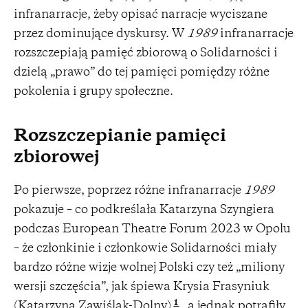
infranarracje, żeby opisać narracje wyciszane
przez dominujące dyskursy. W
1989
infranarracje
rozszczepiają pamięć zbiorową o Solidarności i
dzielą „prawo” do tej pamięci pomiędzy różne
pokolenia i grupy społeczne.
Rozszczepianie pamięci
zbiorowej
Po pierwsze, poprzez różne infranarracje
1989
pokazuje – co podkreślała Katarzyna Szyngiera
podczas European Theatre Forum 2023 w Opolu
– że członkinie i członkowie Solidarności miały
bardzo różne wizje wolnej Polski czy też „miliony
wersji szczęścia”, jak śpiewa Krysia Frasyniuk
1
(Katarzyna Zawiślak-Dolny)
, a jednak potrafiły