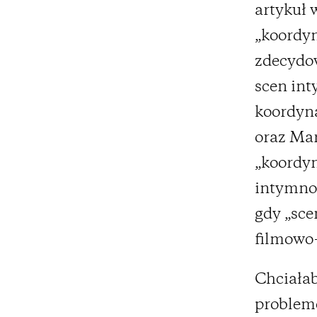
artykuł 
„koordyn
zdecydo
scen int
koordyn
oraz Mar
„koordyn
intymnoś
gdy „sce
filmowo-
Chciałab
problem