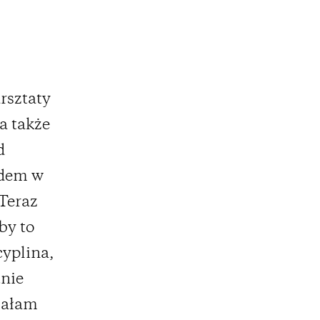
rsztaty
a także
d
rdem w
 Teraz
by to
yplina,
tnie
isałam