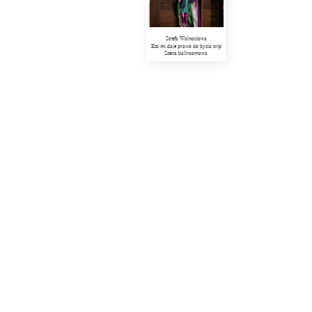
Strefa Wolnosłowa
Kto mi daje prawo do bycia crip
Scena ballroomowa