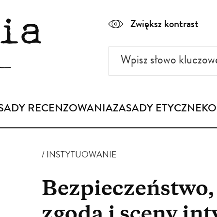
Zwiększ kontrast
Wpisz
słowo
kluczowe
SADY RECENZOWANIA
ZASADY ETYCZNE
KO
INSTYTUOWANIE
Bezpieczeństwo
zgoda i sceny in