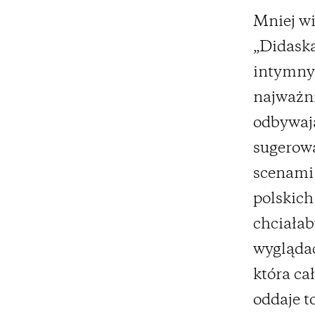
Mniej w
„Didaska
intymny
najważni
odbywają
sugerowa
scenami 
polskich
chciałab
wyglądać
która ca
oddaje t