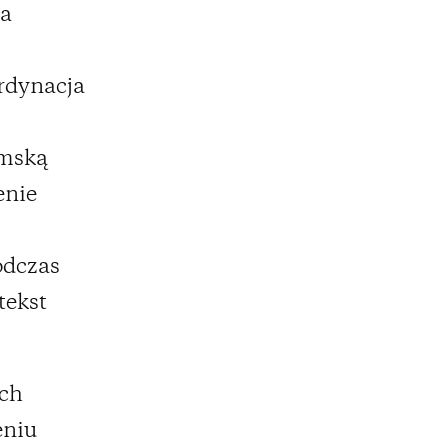
ia
rdynacja
emską
enie
odczas
tekst
ych
eniu