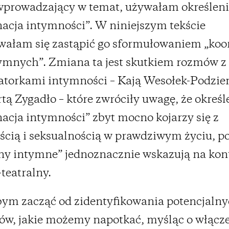
wprowadzający w temat, używałam określen
acja intymności”. W niniejszym tekście
wałam się zastąpić go sformułowaniem „koo
ymnych”. Zmiana ta jest skutkiem rozmów z
atorkami intymności – Kają Wesołek-Podzi
tą Zygadło – które zwróciły uwagę, że określ
acja intymności” zbyt mocno kojarzy się z
cią i seksualnością w prawdziwym życiu, p
ny intymne” jednoznacznie wskazują na kon
teatralny.
ym zacząć od zidentyfikowania potencjaln
ów, jakie możemy napotkać, myśląc o włącz