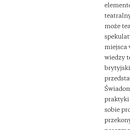
elementó
teatraln
może tea
spekulat
miejsca 
wiedzy t
brytyjsk
przedsta
Świadomi
praktyki
sobie pr
przekony