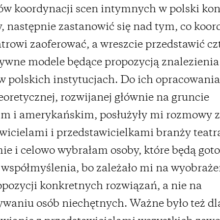
w koordynacji scen intymnych w polski kon
y, następnie zastanowić się nad tym, co koor
trowi zaoferować, a wreszcie przedstawić cz
ywne modele będące propozycją znalezienia 
w polskich instytucjach. Do ich opracowania
eoretycznej, rozwijanej głównie na gruncie
im i amerykańskim, posłużyły mi rozmowy z
wicielami i przedstawicielkami branży teatra
e i celowo wybrałam osoby, które będą got
 współmyślenia, bo zależało mi na wyobraże
opozycji konkretnych rozwiązań, a nie na
waniu osób niechętnych. Ważne było też dl