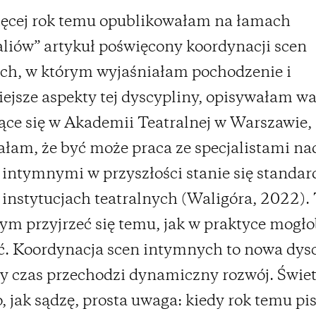
ięcej rok temu opublikowałam na łamach
liów” artykuł poświęcony koordynacji scen
ch, w którym wyjaśniałam pochodzenie i
ejsze aspekty tej dyscypliny, opisywałam wa
ce się w Akademii Teatralnej w Warszawie, 
łam, że być może praca ze specjalistami na
intymnymi w przyszłości stanie się standa
 instytucjach teatralnych (Waligóra, 2022).
ym przyjrzeć się temu, jak w praktyce mogło
. Koordynacja scen intymnych to nowa dysc
ły czas przechodzi dynamiczny rozwój. Świe
o, jak sądzę, prosta uwaga: kiedy rok temu p