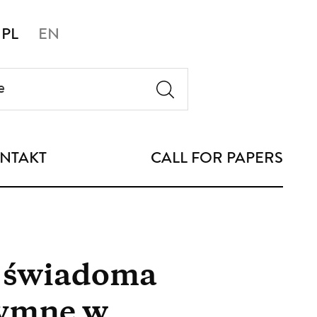
PL
EN
NTAKT
CALL FOR PAPERS
, świadoma
tymne w