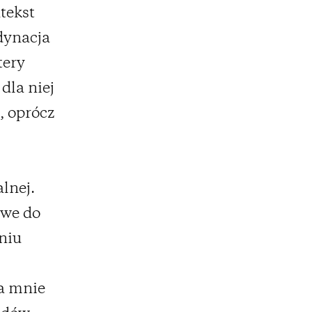
tekst
dynacja
tery
dla niej
, oprócz
lnej.
owe do
niu
a mnie