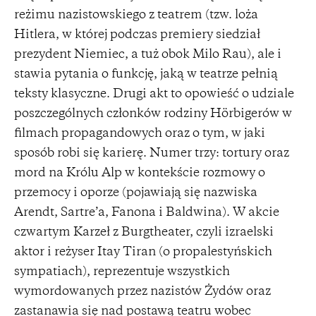
reżimu nazistowskiego z teatrem (tzw. loża
Hitlera, w której podczas premiery siedział
prezydent Niemiec, a tuż obok Milo Rau), ale i
stawia pytania o funkcję, jaką w teatrze pełnią
teksty klasyczne. Drugi akt to opowieść o udziale
poszczególnych członków rodziny Hörbigerów w
filmach propagandowych oraz o tym, w jaki
sposób robi się karierę. Numer trzy: tortury oraz
mord na Królu Alp w kontekście rozmowy o
przemocy i oporze (pojawiają się nazwiska
Arendt, Sartre’a, Fanona i Baldwina). W akcie
czwartym Karzeł z Burgtheater, czyli izraelski
aktor i reżyser Itay Tiran (o propalestyńskich
sympatiach), reprezentuje wszystkich
wymordowanych przez nazistów Żydów oraz
zastanawia się nad postawą teatru wobec