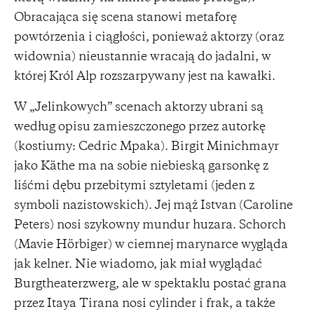
Obracająca się scena stanowi metaforę
powtórzenia i ciągłości, ponieważ aktorzy (oraz
widownia) nieustannie wracają do jadalni, w
której Król Alp rozszarpywany jest na kawałki.
W „Jelinkowych” scenach aktorzy ubrani są
według opisu zamieszczonego przez autorkę
(kostiumy: Cedric Mpaka). Birgit Minichmayr
jako Käthe ma na sobie niebieską garsonkę z
liśćmi dębu przebitymi sztyletami (jeden z
symboli nazistowskich). Jej mąż Istvan (Caroline
Peters) nosi szykowny mundur huzara. Schorch
(Mavie Hörbiger) w ciemnej marynarce wygląda
jak kelner. Nie wiadomo, jak miał wyglądać
Burgtheaterzwerg, ale w spektaklu postać grana
przez Itaya Tirana nosi cylinder i frak, a także