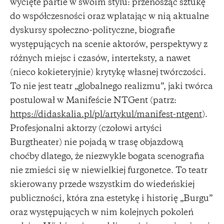
wycięte partie w swoim stylu: przenosząc sztukę
do współczesności oraz wplatając w nią aktualne
dyskursy społeczno-polityczne, biografie
występujących na scenie aktorów, perspektywy z
różnych miejsc i czasów, interteksty, a nawet
(nieco kokieteryjnie) krytykę własnej twórczości.
To nie jest teatr „globalnego realizmu”, jaki twórca
postulował w Manifeście NTGent (patrz:
https://didaskalia.pl/pl/artykul/manifest-ntgent
).
Profesjonalni aktorzy (czołowi artyści
Burgtheater) nie pojadą w trasę objazdową
choćby dlatego, że niezwykle bogata scenografia
nie zmieści się w niewielkiej furgonetce. To teatr
skierowany przede wszystkim do wiedeńskiej
publiczności, która zna estetykę i historię „Burgu”
oraz występujących w nim kolejnych pokoleń