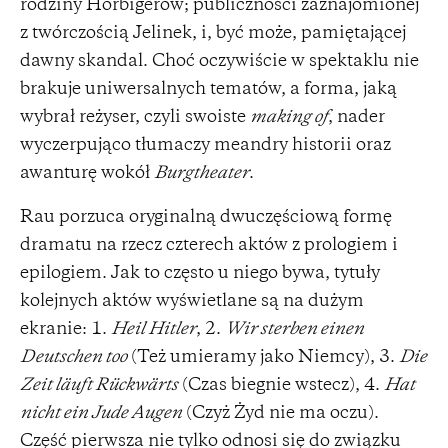
rodziny Hörbigerów; publiczności zaznajomionej
z twórczością Jelinek, i, być może, pamiętającej
dawny skandal. Choć oczywiście w spektaklu nie
brakuje uniwersalnych tematów, a forma, jaką
wybrał reżyser, czyli swoiste
making of
, nader
wyczerpująco tłumaczy meandry historii oraz
awanturę wokół
Burgtheater
.
Rau porzuca oryginalną dwuczęściową formę
dramatu na rzecz czterech aktów z prologiem i
epilogiem. Jak to często u niego bywa, tytuły
kolejnych aktów wyświetlane są na dużym
ekranie: 1.
Heil Hitler
, 2.
Wir sterben einen
Deutschen too
(Też umieramy jako Niemcy), 3.
Die
Zeit läuft Rückwärts
(Czas biegnie wstecz), 4.
Hat
nicht ein Jude Augen
(Czyż Żyd nie ma oczu).
Część pierwsza nie tylko odnosi się do związku