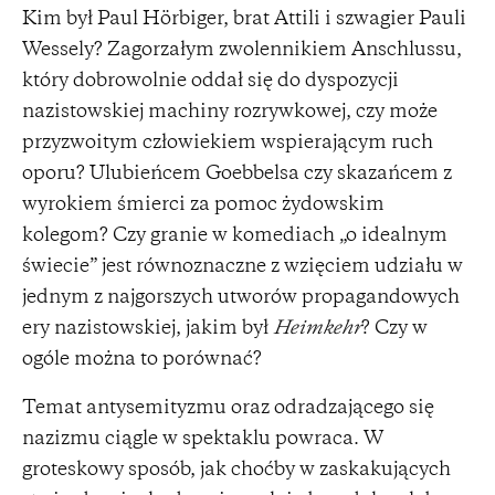
Kim był Paul Hörbiger, brat Attili i szwagier Pauli
Wessely? Zagorzałym zwolennikiem Anschlussu,
który dobrowolnie oddał się do dyspozycji
nazistowskiej machiny rozrywkowej, czy może
przyzwoitym człowiekiem wspierającym ruch
oporu? Ulubieńcem Goebbelsa czy skazańcem z
wyrokiem śmierci za pomoc żydowskim
kolegom? Czy granie w komediach „o idealnym
świecie” jest równoznaczne z wzięciem udziału w
jednym z najgorszych utworów propagandowych
ery nazistowskiej, jakim był
Heimkehr
? Czy w
ogóle można to porównać?
Temat antysemityzmu oraz odradzającego się
nazizmu ciągle w spektaklu powraca. W
groteskowy sposób, jak choćby w zaskakujących