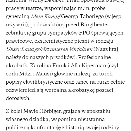
Marcina Wrony
Demon
). Tiran opowiada o swojej
pracy w teatrze, wspominając m.in. próbę
generalną
Mein Kampf
Georga Taboriego (w jego
reżyserii), podczas której przed Burgtheater
zebrała się grupa sympatyków FPÖ śpiewających
prawicowe, ekstremistyczne pieśni w rodzaju
Unser Land gehört unseren Vorfahren
(Nasz kraj
należy do naszych przodków). Profesjonalne
akrobatki Karolina Frank i Alla Kiperman (czyli
córki Mitzi i Mausi) głównie milczą, za to ich
popisy ekwilibrystyczne oraz tańce na rurze celnie
odzwierciedlają werbalną akrobatykę postaci
dorosłych.
Z kolei Mavie Hörbiger, grająca w spektaklu
własnego dziadka, wspomina nieustanną
publiczną konfrontację z historią swojej rodziny.