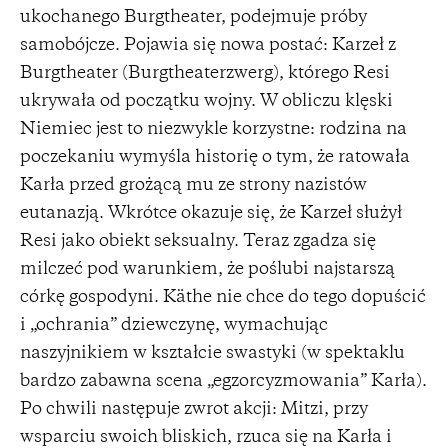
ukochanego Burgtheater, podejmuje próby
samobójcze. Pojawia się nowa postać: Karzeł z
Burgtheater (Burgtheaterzwerg), którego Resi
ukrywała od początku wojny. W obliczu klęski
Niemiec jest to niezwykle korzystne: rodzina na
poczekaniu wymyśla historię o tym, że ratowała
Karła przed grożącą mu ze strony nazistów
eutanazją. Wkrótce okazuje się, że Karzeł służył
Resi jako obiekt seksualny. Teraz zgadza się
milczeć pod warunkiem, że poślubi najstarszą
córkę gospodyni. Käthe nie chce do tego dopuścić
i „ochrania” dziewczynę, wymachując
naszyjnikiem w kształcie swastyki (w spektaklu
bardzo zabawna scena „egzorcyzmowania” Karła).
Po chwili następuje zwrot akcji: Mitzi, przy
wsparciu swoich bliskich, rzuca się na Karła i