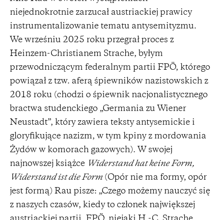
niejednokrotnie zarzucał austriackiej prawicy
instrumentalizowanie tematu antysemityzmu.
We wrześniu 2025 roku przegrał proces z
Heinzem-Christianem Strache, byłym
przewodniczącym federalnym partii FPÖ, którego
powiązał z tzw. aferą śpiewników nazistowskich z
2018 roku (chodzi o śpiewnik nacjonalistycznego
bractwa studenckiego „Germania zu Wiener
Neustadt”, który zawiera teksty antysemickie i
gloryfikujące nazizm, w tym kpiny z mordowania
Żydów w komorach gazowych). W swojej
najnowszej książce
Widerstand hat keine Form,
Widerstand ist die Form
(Opór nie ma formy, opór
jest formą) Rau pisze: „Czego możemy nauczyć się
z naszych czasów, kiedy to członek największej
austriackiej partii, FPÖ, niejaki H.-C. Strache,