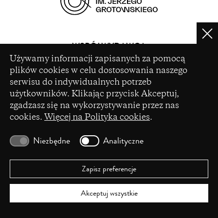
(opens
in
Clo
a
WSPÓŁWYDAWCA
Ustawienia plików cookie
new
Używamy informacji zapisanych za pomocą
window)
plików cookies w celu dostosowania naszego
serwisu do indywidualnych potrzeb
użytkowników. Klikając przycisk Akceptuj,
zgadzasz się na wykorzystywanie przez nas
(opens
cookies.
Więcej na Polityka cookies
.
in
a
Niezbędne
Analityczne
DOFINANSOWANIE ZE ŚRODKÓW
new
window)
Zapisz preferencje
(opens
Akceptuj wszystkie
Dofinansowano ze środków Ministra Kultury i
in
Dziedzictwa Narodowego pochodzących z Funduszu
a
Promocji Kultury – państwowego funduszu celowego