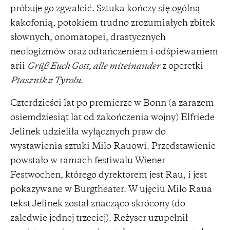
próbuje go zgwałcić. Sztuka kończy się ogólną
kakofonią, potokiem trudno zrozumiałych zbitek
słownych, onomatopei, drastycznych
neologizmów oraz odtańczeniem i odśpiewaniem
arii
Grüß Euch Gott, alle miteinander
z operetki
Ptasznik z Tyrolu
.
Czterdzieści lat po premierze w Bonn (a zarazem
osiemdziesiąt lat od zakończenia wojny) Elfriede
Jelinek udzieliła wyłącznych praw do
wystawienia sztuki Milo Rauowi. Przedstawienie
powstało w ramach festiwalu Wiener
Festwochen, którego dyrektorem jest Rau, i jest
pokazywane w Burgtheater. W ujęciu Milo Raua
tekst Jelinek został znacząco skrócony (do
zaledwie jednej trzeciej). Reżyser uzupełnił