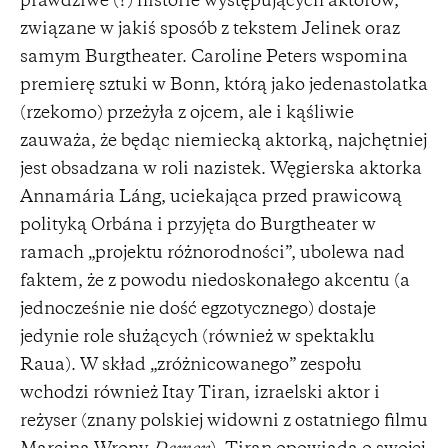
prawdziwe (?) historie występujących aktorów,
związane w jakiś sposób z tekstem Jelinek oraz
samym Burgtheater. Caroline Peters wspomina
premierę sztuki w Bonn, którą jako jedenastolatka
(rzekomo) przeżyła z ojcem, ale i kąśliwie
zauważa, że będąc niemiecką aktorką, najchętniej
jest obsadzana w roli nazistek. Węgierska aktorka
Annamária Láng, uciekająca przed prawicową
polityką Orbána i przyjęta do Burgtheater w
ramach „projektu różnorodności”, ubolewa nad
faktem, że z powodu niedoskonałego akcentu (a
jednocześnie nie dość egzotycznego) dostaje
jedynie role służących (również w spektaklu
Raua). W skład „zróżnicowanego” zespołu
wchodzi również Itay Tiran, izraelski aktor i
reżyser (znany polskiej widowni z ostatniego filmu