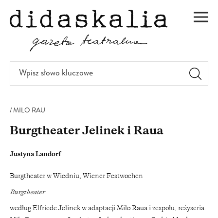
PRZEJDŹ
DO
Men
TREŚCI
Wpisz
słowo
kluczowe
MILO RAU
Burgtheater Jelinek i Raua
Justyna Landorf
Burgtheater w Wiedniu, Wiener Festwochen
Burgtheater
według Elfriede Jelinek w adaptacji Milo Raua i zespołu, reżyseria: