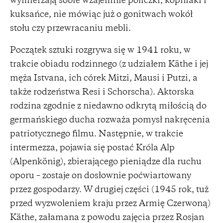
wymierzają sobie wzajemnie policzki, kopniaki i
kuksańce, nie mówiąc już o gonitwach wokół
stołu czy przewracaniu mebli.
Początek sztuki rozgrywa się w 1941 roku, w
trakcie obiadu rodzinnego (z udziałem Käthe i jej
męża Istvana, ich córek Mitzi, Mausi i Putzi, a
także rodzeństwa Resi i Schorscha). Aktorska
rodzina zgodnie z niedawno odkrytą miłością do
germańskiego ducha rozważa pomysł nakręcenia
patriotycznego filmu. Następnie, w trakcie
intermezza, pojawia się postać Króla Alp
(Alpenkönig), zbierającego pieniądze dla ruchu
oporu – zostaje on dosłownie poćwiartowany
przez gospodarzy. W drugiej części (1945 rok, tuż
przed wyzwoleniem kraju przez Armię Czerwoną)
Käthe, załamana z powodu zajęcia przez Rosjan