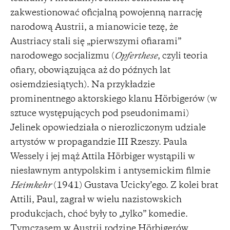
zakwestionować oficjalną powojenną narrację
narodową Austrii, a mianowicie tezę, że
Austriacy stali się „pierwszymi ofiarami”
narodowego socjalizmu (
Opferthese
, czyli teoria
ofiary, obowiązująca aż do późnych lat
osiemdziesiątych). Na przykładzie
prominentnego aktorskiego klanu Hörbigerów (w
sztuce występujących pod pseudonimami)
Jelinek opowiedziała o nierozliczonym udziale
artystów w propagandzie III Rzeszy. Paula
Wessely i jej mąż Attila Hörbiger wystąpili w
niesławnym antypolskim i antysemickim filmie
Heimkehr
(1941) Gustava Ucicky’ego. Z kolei brat
Attili, Paul, zagrał w wielu nazistowskich
produkcjach, choć były to „tylko” komedie.
Tymczasem w Austrii rodzinę Hörbigerów