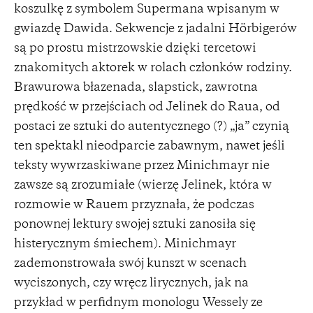
koszulkę z symbolem Supermana wpisanym w
gwiazdę Dawida. Sekwencje z jadalni Hörbigerów
są po prostu mistrzowskie dzięki tercetowi
znakomitych aktorek w rolach członków rodziny.
Brawurowa błazenada, slapstick, zawrotna
prędkość w przejściach od Jelinek do Raua, od
postaci ze sztuki do autentycznego (?) „ja” czynią
ten spektakl nieodparcie zabawnym, nawet jeśli
teksty wywrzaskiwane przez Minichmayr nie
zawsze są zrozumiałe (wierzę Jelinek, która w
rozmowie w Rauem przyznała, że podczas
ponownej lektury swojej sztuki zanosiła się
histerycznym śmiechem). Minichmayr
zademonstrowała swój kunszt w scenach
wyciszonych, czy wręcz lirycznych, jak na
przykład w perfidnym monologu Wessely ze