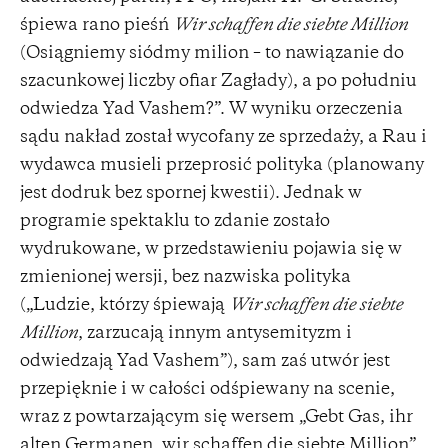
śpiewa rano pieśń
Wir schaffen die siebte Million
(Osiągniemy siódmy milion – to nawiązanie do
szacunkowej liczby ofiar Zagłady), a po południu
odwiedza Yad Vashem?”. W wyniku orzeczenia
sądu nakład został wycofany ze sprzedaży, a Rau i
wydawca musieli przeprosić polityka (planowany
jest dodruk bez spornej kwestii). Jednak w
programie spektaklu to zdanie zostało
wydrukowane, w przedstawieniu pojawia się w
zmienionej wersji, bez nazwiska polityka
(„Ludzie, którzy śpiewają
Wir schaffen die siebte
Million
, zarzucają innym antysemityzm i
odwiedzają Yad Vashem”), sam zaś utwór jest
przepięknie i w całości odśpiewany na scenie,
wraz z powtarzającym się wersem „Gebt Gas, ihr
alten Germanen, wir schaffen die siebte Million”