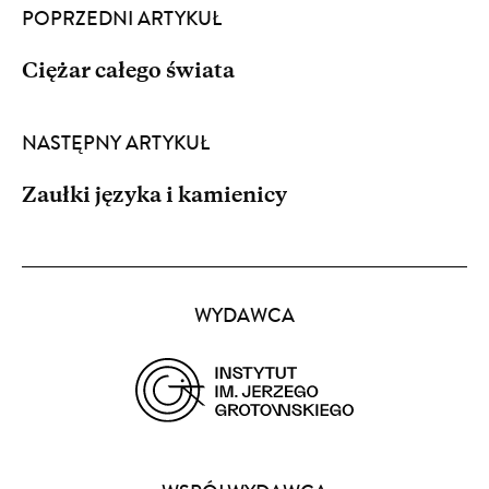
POPRZEDNI ARTYKUŁ
Ciężar całego świata
NASTĘPNY ARTYKUŁ
Zaułki języka i kamienicy
Partnerzy
WYDAWCA
(opens
in
a