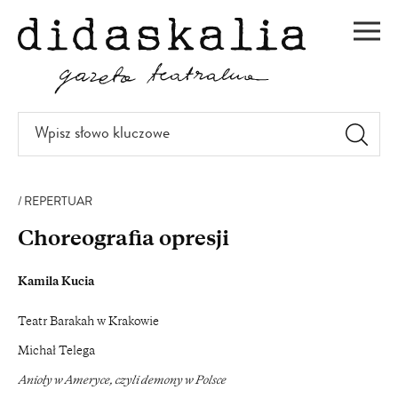
PRZEJDŹ
DO
Men
TREŚCI
Wpisz
słowo
kluczowe
REPERTUAR
Choreografia opresji
Kamila Kucia
Teatr Barakah w Krakowie
Michał Telega
Anioły w Ameryce, czyli demony w Polsce