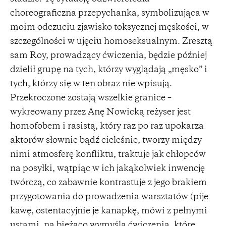
choreograficzna przepychanka, symbolizująca w
moim odczuciu zjawisko toksycznej męskości, w
szczególności w ujęciu homoseksualnym. Zresztą
sam Roy, prowadzący ćwiczenia, będzie później
dzielił grupę na tych, którzy wyglądają „męsko” i
tych, którzy się w ten obraz nie wpisują.
Przekroczone zostają wszelkie granice –
wykreowany przez Anę Nowicką reżyser jest
homofobem i rasistą, który raz po raz upokarza
aktorów słownie bądź cieleśnie, tworzy między
nimi atmosferę konfliktu, traktuje jak chłopców
na posyłki, wątpiąc w ich jakąkolwiek inwencję
twórczą, co zabawnie kontrastuje z jego brakiem
przygotowania do prowadzenia warsztatów (pije
kawę, ostentacyjnie je kanapkę, mówi z pełnymi
ustami, na bieżąco wymyśla ćwiczenia, które