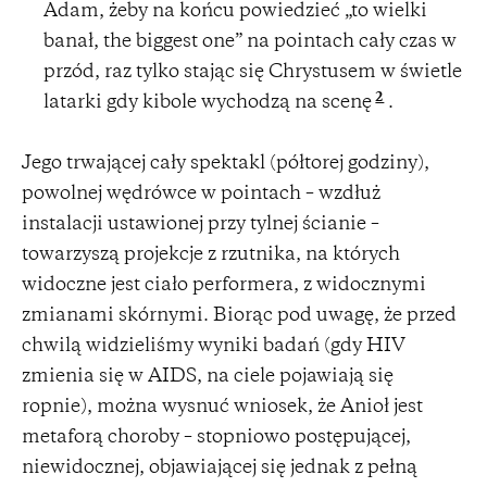
Adam, żeby na końcu powiedzieć „to wielki
banał, the biggest one” na pointach cały czas w
przód, raz tylko stając się Chrystusem w świetle
2
latarki gdy kibole wychodzą na scenę
.
Jego trwającej cały spektakl (półtorej godziny),
powolnej wędrówce w pointach – wzdłuż
instalacji ustawionej przy tylnej ścianie –
towarzyszą projekcje z rzutnika, na których
widoczne jest ciało performera, z widocznymi
zmianami skórnymi. Biorąc pod uwagę, że przed
chwilą widzieliśmy wyniki badań (gdy HIV
zmienia się w AIDS, na ciele pojawiają się
ropnie), można wysnuć wniosek, że Anioł jest
metaforą choroby – stopniowo postępującej,
niewidocznej, objawiającej się jednak z pełną