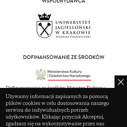
WSPÓŁWYDAWCA
new
window)
(opens
in
a
DOFINANSOWANIE ZE ŚRODKÓW
new
window)
Clo
(opens
Dofinansowano ze środków Ministra Kultury i
in
Ustawienia plików cookie
Dziedzictwa Narodowego pochodzących z Funduszu
Używamy informacji zapisanych za pomocą
a
Promocji Kultury – państwowego funduszu celowego
plików cookies w celu dostosowania naszego
new
serwisu do indywidualnych potrzeb
window)
użytkowników. Klikając przycisk Akceptuj,
zgadzasz się na wykorzystywanie przez nas