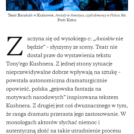
Teatr Barakah w Krakowie,
Anioły w Ameryce, czyli demony w Polsce
; fot.
Piotr Kubic
aczyna się od wysokiego c: „
Aniołów
nie
Z
będzie” – słyszymy ze sceny. Teatr nie
dostał praw do wystawienia tekstu
Tony’ego Kushnera. Z jednej strony sytuacje
nieprzewidywalne dobrze wpływają na sztukę –
powstała autonomiczna dramaturgicznie
opowieść, polska „gejowska fantazja na
motywach narodowych” inspirowana tekstem
Kushnera. Z drugiej jest coś dwuznacznego w tym,
że ranga dramatu przerasta jego zastosowanie. W
monologach aktorów słychać niemoc i
autentyczną złość na takie utrudnienie procesu