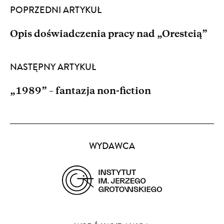
POPRZEDNI ARTYKUŁ
Opis doświadczenia pracy nad „Oresteią”
NASTĘPNY ARTYKUŁ
„1989” – fantazja non-fiction
Partnerzy
WYDAWCA
(opens
in