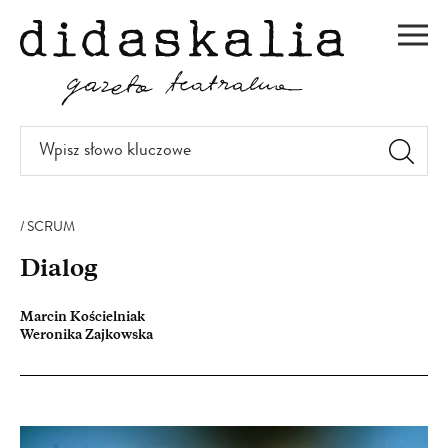
PRZEJDŹ
DO
Men
TREŚCI
Wpisz
słowo
kluczowe
SCRUM
Dialog
Marcin Kościelniak
Weronika Zajkowska