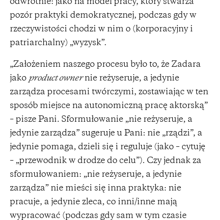
odwrotnie: jako na model pracy, który stwarza
pozór praktyki demokratycznej, podczas gdy w
rzeczywistości chodzi w nim o (korporacyjny i
patriarchalny) „wyzysk”.
„Założeniem naszego procesu było to, że Zadara
jako
product owner
nie reżyseruje, a jedynie
zarządza procesami twórczymi, zostawiając w ten
sposób miejsce na autonomiczną pracę aktorską”
– pisze Pani. Sformułowanie „nie reżyseruje, a
jedynie zarządza” sugeruje u Pani: nie „rządzi”, a
jedynie pomaga, dzieli się i reguluje (jako – cytuję
– „przewodnik w drodze do celu”). Czy jednak za
sformułowaniem: „nie reżyseruje, a jedynie
zarządza” nie mieści się inna praktyka: nie
pracuje, a jedynie zleca, co inni/inne mają
wypracować (podczas gdy sam w tym czasie