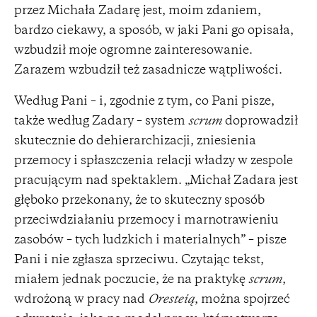
przez Michała Zadarę jest, moim zdaniem,
bardzo ciekawy, a sposób, w jaki Pani go opisała,
wzbudził moje ogromne zainteresowanie.
Zarazem wzbudził też zasadnicze wątpliwości.
Według Pani – i, zgodnie z tym, co Pani pisze,
także według Zadary – system
scrum
doprowadził
skutecznie do dehierarchizacji, zniesienia
przemocy i spłaszczenia relacji władzy w zespole
pracującym nad spektaklem. „Michał Zadara jest
głęboko przekonany, że to skuteczny sposób
przeciwdziałaniu przemocy i marnotrawieniu
zasobów – tych ludzkich i materialnych” – pisze
Pani i nie zgłasza sprzeciwu. Czytając tekst,
miałem jednak poczucie, że na praktykę
scrum
,
wdrożoną w pracy nad
Oresteią
, można spojrzeć