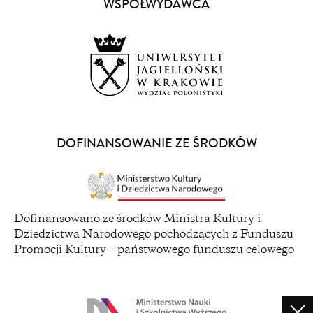
a
WSPÓŁWYDAWCA
new
window)
(opens
in
a
DOFINANSOWANIE ZE ŚRODKÓW
new
window)
(opens
Dofinansowano ze środków Ministra Kultury i
in
Dziedzictwa Narodowego pochodzących z Funduszu
a
Promocji Kultury – państwowego funduszu celowego
new
window)