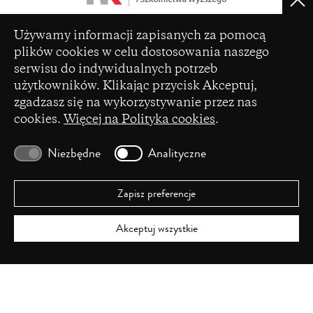
Clo
(opens
Czasopismo zostało dofinansowane ze środków
Ustawienia plików cookie
in
Używamy informacji zapisanych za pomocą
Ministerstwa Nauki i Szkolnictwa Wyższego na
a
plików cookies w celu dostosowania naszego
podstawie umowy Nr 86/WCN/2019/1 z dnia 19
new
serwisu do indywidualnych potrzeb
lipca 2019 r. z pomocy przyznanej w ramach
window)
programu „Wsparcie dla czasopism naukowych”.
użytkowników. Klikając przycisk Akceptuj,
zgadzasz się na wykorzystywanie przez nas
cookies.
Więcej na Polityka cookies
.
Niezbędne
Analityczne
Zapisz preferencje
Akceptuj wszystkie
ISSN 2720-0043
Projekt i realizacja
Agencja
Ratioweb
Drupal