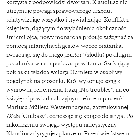
korzysta z podpowiedzi dworzan. Klaudiusz nie
utrzymuje powagi sprawowanego urzędu,
relatywizując wszystko i trywializując. Konflikt z
księciem, dążącym do wyjaśnienia okoliczności
śmierci ojca, nowy monarcha próbuje zażegnać za
pomocą infantylnych gestów wobec bratanka,
zwracając się do niego „Süßer” (słodki) po długim
pocałunku w usta podczas powitania. Szukający
poklasku władca wciąga Hamleta w osobliwy
pojedynek na piosenki. Król wykonuje song z
wymowną refreniczną frazą „No troubles”, na co
książę odpowiada aluzyjnym tekstem piosenki
Mariusa Müllera Westernhagena, zatytułowanej
Dicke
(Grubasy), odnosząc się kpiąco do stryja. Po
zakończeniu swojego występu narcystyczny
Klaudiusz dyryguje aplauzem. Przeciwieństwem