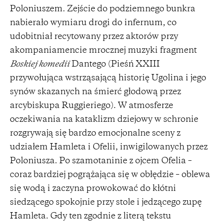
Poloniuszem. Zejście do podziemnego bunkra
nabierało wymiaru drogi do infernum, co
udobitniał recytowany przez aktorów przy
akompaniamencie mrocznej muzyki fragment
Boskiej komedii
Dantego (Pieśń XXIII
przywołująca wstrząsającą historię Ugolina i jego
synów skazanych na śmierć głodową przez
arcybiskupa Ruggieriego). W atmosferze
oczekiwania na kataklizm dziejowy w schronie
rozgrywają się bardzo emocjonalne sceny z
udziałem Hamleta i Ofelii, inwigilowanych przez
Poloniusza. Po szamotaninie z ojcem Ofelia –
coraz bardziej pogrążająca się w obłędzie – oblewa
się wodą i zaczyna prowokować do kłótni
siedzącego spokojnie przy stole i jedzącego zupę
Hamleta. Gdy ten zgodnie z literą tekstu