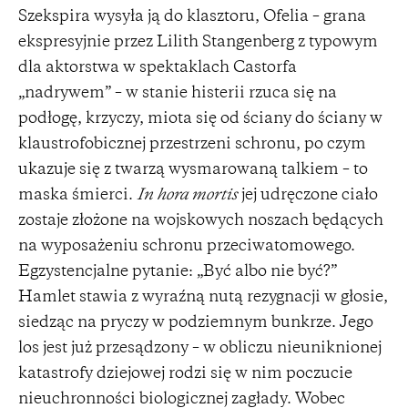
Szekspira wysyła ją do klasztoru, Ofelia – grana
ekspresyjnie przez Lilith Stangenberg z typowym
dla aktorstwa w spektaklach Castorfa
„nadrywem” – w stanie histerii rzuca się na
podłogę, krzyczy, miota się od ściany do ściany w
klaustrofobicznej przestrzeni schronu, po czym
ukazuje się z twarzą wysmarowaną talkiem – to
maska śmierci.
In
hora mortis
jej udręczone ciało
zostaje złożone na wojskowych noszach będących
na wyposażeniu schronu przeciwatomowego.
Egzystencjalne pytanie: „Być albo nie być?”
Hamlet stawia z wyraźną nutą rezygnacji w głosie,
siedząc na pryczy w podziemnym bunkrze. Jego
los jest już przesądzony – w obliczu nieuniknionej
katastrofy dziejowej rodzi się w nim poczucie
nieuchronności biologicznej zagłady. Wobec