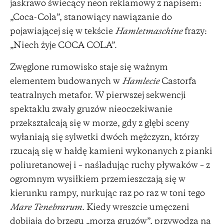
jaskrawo świecący neon reklamowy z napisem:
„Coca-Cola”, stanowiący nawiązanie do
pojawiającej się w tekście
Hamletmaschine
frazy:
„Niech żyje COCA COLA”.
Zwęglone rumowisko staje się ważnym
elementem budowanych w
Hamlecie
Castorfa
teatralnych metafor. W pierwszej sekwencji
spektaklu zwały gruzów nieoczekiwanie
przekształcają się w morze, gdy z głębi sceny
wyłaniają się sylwetki dwóch mężczyzn, którzy
rzucają się w hałdę kamieni wykonanych z pianki
poliuretanowej i – naśladując ruchy pływaków – z
ogromnym wysiłkiem przemieszczają się w
kierunku rampy, nurkując raz po raz w toni tego
Mare Tenebrarum
. Kiedy wreszcie umęczeni
dobijają do brzegu „morza gruzów”, przywodzą na