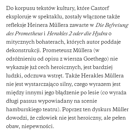
Do korpusu tekstów kultury, które Castorf
eksploruje w spektaklu, zostały włączone także
refleksje Heinera Müllera zawarte w
Die Befreiung
des Prometheus
i
Herakles 2 oder die Hydra
o
mitycznych bohaterach, których autor poddaje
dekonstrukcji. Prometeusz Müllera (w
odróżnieniu od opisu z wiersza Goethego) nie
wykazuje już cech heroicznych, jest bardziej
ludzki, odczuwa wstręt. Także Herakles Müllera
nie jest wystarczająco silny, czego wyrazem jest
między innymi jego błądzenie po lesie (co wyraża
długi passus wypowiadany na scenie
hamburskiego teatru). Poprzez ten dyskurs Müller
dowodzi, że człowiek nie jest heroiczny, ale pełen
obaw, niepewności.