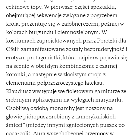
cekinowe topy. W pierwszej części spektaklu,
obejmującej sekwencje związane z pogrzebem
króla, prezentuje się w żałobnej czerni, później w
kolorach burgundu i ciemnozielonym. W
kostiumach zaprojektowanych przez Peretzki dla
Ofelii zamanifestowane zostały bezpruderyjność i
erotyzm protagonistki, która najpierw pojawia się
na scenie w obcisłym kombinezonie z czarnej
koronki, a następnie w złocistym stroju z
elementami półprzezroczystego lateksu.
Klaudiusz występuje we fioletowym garniturze ze
srebrnymi aplikacjami na wyłogach marynarki.
Osobliwą ozdobą monarchy jest noszony na
głowie pióropusz zrobiony z „amerykańskich
śmieci” (między innymi zgniecionych puszek po
coca-coli). Aura wszechobecnej przemocy w