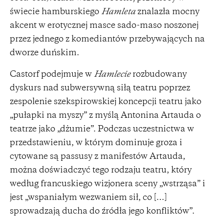
świecie hamburskiego
Hamleta
znalazła mocny
akcent w erotycznej masce sado-maso noszonej
przez jednego z komediantów przebywających na
dworze duńskim.
Castorf podejmuje w
Hamlecie
rozbudowany
dyskurs nad subwersywną siłą teatru poprzez
zespolenie szekspirowskiej koncepcji teatru jako
„pułapki na myszy” z myślą Antonina Artauda o
teatrze jako „dżumie”. Podczas uczestnictwa w
przedstawieniu, w którym dominuje groza i
cytowane są passusy z manifestów Artauda,
można doświadczyć tego rodzaju teatru, który
według francuskiego wizjonera sceny „wstrząsa” i
jest „wspaniałym wezwaniem sił, co […]
sprowadzają ducha do źródła jego konfliktów”.