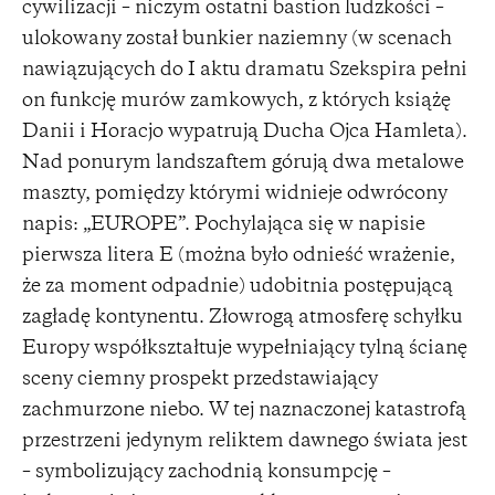
cywilizacji – niczym ostatni bastion ludzkości –
ulokowany został bunkier naziemny (w scenach
nawiązujących do I aktu dramatu Szekspira pełni
on funkcję murów zamkowych, z których książę
Danii i Horacjo wypatrują Ducha Ojca Hamleta).
Nad ponurym landszaftem górują dwa metalowe
maszty, pomiędzy którymi widnieje odwrócony
napis: „EUROPE”. Pochylająca się w napisie
pierwsza litera E (można było odnieść wrażenie,
że za moment odpadnie) udobitnia postępującą
zagładę kontynentu. Złowrogą atmosferę schyłku
Europy współkształtuje wypełniający tylną ścianę
sceny ciemny prospekt przedstawiający
zachmurzone niebo. W tej naznaczonej katastrofą
przestrzeni jedynym reliktem dawnego świata jest
– symbolizujący zachodnią konsumpcję –