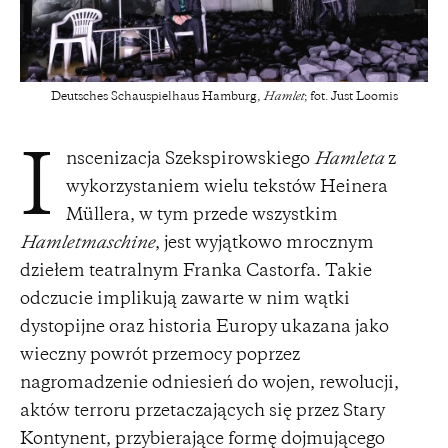
Deutsches Schauspielhaus Hamburg,
Hamlet
; fot. Just Loomis
nscenizacja Szekspirowskiego
Hamleta
z
I
wykorzystaniem wielu tekstów Heinera
Müllera, w tym przede wszystkim
Hamletmaschine
, jest wyjątkowo mrocznym
dziełem teatralnym Franka Castorfa. Takie
odczucie implikują zawarte w nim wątki
dystopijne oraz historia Europy ukazana jako
wieczny powrót przemocy poprzez
nagromadzenie odniesień do wojen, rewolucji,
aktów terroru przetaczających się przez Stary
Kontynent, przybierające formę dojmującego