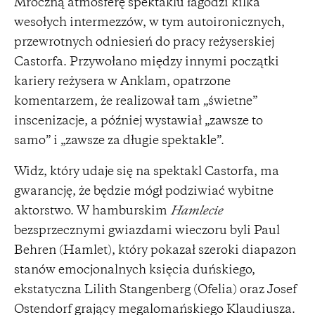
Mroczną atmosferę spektaklu łagodzi kilka
wesołych intermezzów, w tym autoironicznych,
przewrotnych odniesień do pracy reżyserskiej
Castorfa. Przywołano między innymi początki
kariery reżysera w Anklam, opatrzone
komentarzem, że realizował tam „świetne”
inscenizacje, a później wystawiał „zawsze to
samo” i „zawsze za długie spektakle”.
Widz, który udaje się na spektakl Castorfa, ma
gwarancję, że będzie mógł podziwiać wybitne
aktorstwo. W hamburskim
Hamlecie
bezsprzecznymi gwiazdami wieczoru byli Paul
Behren (Hamlet), który pokazał szeroki diapazon
stanów emocjonalnych księcia duńskiego,
ekstatyczna Lilith Stangenberg (Ofelia) oraz Josef
Ostendorf grający megalomańskiego Klaudiusza.