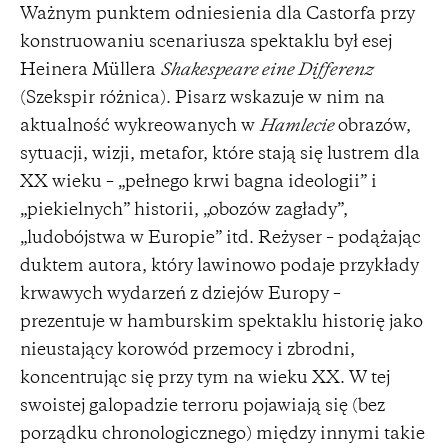
Ważnym punktem odniesienia dla Castorfa przy
konstruowaniu scenariusza spektaklu był esej
Heinera Müllera
Shakespeare eine Differenz
(Szekspir różnica). Pisarz wskazuje w nim na
aktualność wykreowanych w
Hamlecie
obrazów,
sytuacji, wizji, metafor, które stają się lustrem dla
XX wieku – „pełnego krwi bagna ideologii” i
„piekielnych” historii, „obozów zagłady”,
„ludobójstwa w Europie” itd. Reżyser – podążając
duktem autora, który lawinowo podaje przykłady
krwawych wydarzeń z dziejów Europy –
prezentuje w hamburskim spektaklu historię jako
nieustający korowód przemocy i zbrodni,
koncentrując się przy tym na wieku XX. W tej
swoistej galopadzie terroru pojawiają się (bez
porządku chronologicznego) między innymi takie