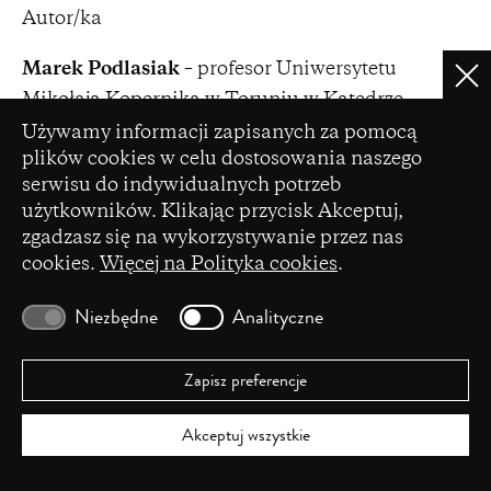
Autor/ka
Marek Podlasiak
– profesor Uniwersytetu
Clo
Mikołaja Kopernika w Toruniu w Katedrze
Ustawienia plików cookie
Literatury, Kultury i Mediów Niemieckiego
Używamy informacji zapisanych za pomocą
plików cookies w celu dostosowania naszego
Obszaru Językowego. Zainteresowania badawcze:
serwisu do indywidualnych potrzeb
dramat i teatr niemiecki, ze szczególnym
użytkowników. Klikając przycisk Akceptuj,
uwzględnieniem historii teatru niemieckiego na
zgadzasz się na wykorzystywanie przez nas
ziemiach polskich, dramat epoki oświecenia,
cookies.
Więcej na Polityka cookies
.
dramat i teatr po 1945 roku, teatr w epoce
cyfrowej. Wykłady gościnne w Niemczech (Berlin,
Niezbędne
Analityczne
Bonn, Oldenburg, Würzburg, Marburg) i w Austrii
(Wiedeń) oraz wystąpienia na konferencjach w
Zapisz preferencje
Niemczech, Czechach, Rumunii i Estonii. Autor
Akceptuj wszystkie
książek:
Deutsches Theater in Thorn. Vom Wander-
zum ständigen Berufstheater (17.–20.