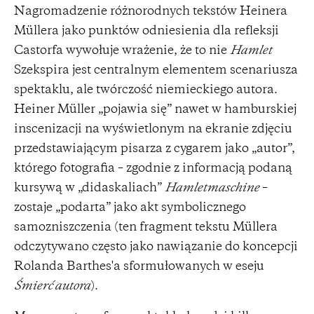
Nagromadzenie różnorodnych tekstów Heinera
Müllera jako punktów odniesienia dla refleksji
Castorfa wywołuje wrażenie, że to nie
Hamlet
Szekspira jest centralnym elementem scenariusza
spektaklu, ale twórczość niemieckiego autora.
Heiner Müller „pojawia się” nawet w hamburskiej
inscenizacji na wyświetlonym na ekranie zdjęciu
przedstawiającym pisarza z cygarem jako „autor”,
którego fotografia – zgodnie z informacją podaną
kursywą w „didaskaliach”
Hamletmaschine
–
zostaje „podarta” jako akt symbolicznego
samozniszczenia (ten fragment tekstu Müllera
odczytywano często jako nawiązanie do koncepcji
Rolanda Barthes'a sformułowanych w eseju
Śmierć autora
).