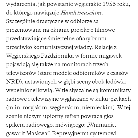
wydarzenia, jak powstanie węgierskie 1956 roku,
do którego nawiązuje
Hamletmaschine
.
Szczególnie drastyczne w odbiorze są
prezentowane na ekranie projekcje filmowe
przedstawiające śmiertelne ofiary buntu
przeciwko komunistycznej władzy. Relacje z
Węgierskiego Października w formie migawek
pojawiają się także na monitorach trzech
telewizorów (stare modele odbiorników z czasów
NRD), ustawionych w głębi sceny obok lodówki
wypełnionej krwią. W tle słyszalne są komunikaty
radiowe i telewizyjne wygłaszane w kilku językach
(m.in. rosyjskim, węgierskim, niemieckim). W tej
scenie niczym upiorny refren powraca głos
spikera radiowego, mówiącego: „Wnimanje,
gawarit Maskwa”. Represyjnemu systemowi