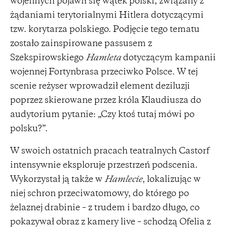
wojennych pojawił się wątek polski, związany z
żądaniami terytorialnymi Hitlera dotyczącymi
tzw. korytarza polskiego. Podjęcie tego tematu
zostało zainspirowane passusem z
Szekspirowskiego
Hamleta
dotyczącym kampanii
wojennej Fortynbrasa przeciwko Polsce. W tej
scenie reżyser wprowadził element deziluzji
poprzez skierowane przez króla Klaudiusza do
audytorium pytanie: „Czy ktoś tutaj mówi po
polsku?”.
W swoich ostatnich pracach teatralnych Castorf
intensywnie eksploruje przestrzeń podscenia.
Wykorzystał ją także w
Hamlecie
, lokalizując w
niej schron przeciwatomowy, do którego po
żelaznej drabinie – z trudem i bardzo długo, co
pokazywał obraz z kamery live – schodzą Ofelia z