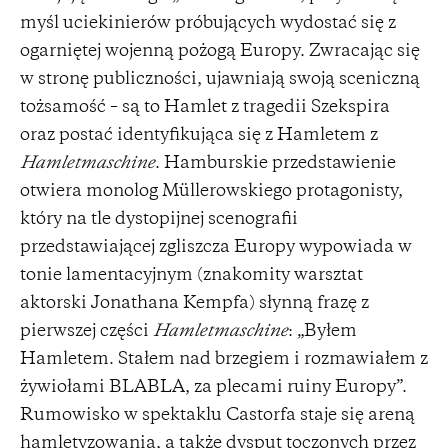
myśl uciekinierów próbujących wydostać się z
ogarniętej wojenną pożogą Europy. Zwracając się
w stronę publiczności, ujawniają swoją sceniczną
tożsamość – są to Hamlet z tragedii Szekspira
oraz postać identyfikująca się z Hamletem z
Hamletmaschine
. Hamburskie przedstawienie
otwiera monolog Müllerowskiego protagonisty,
który na tle dystopijnej scenografii
przedstawiającej zgliszcza Europy wypowiada w
tonie lamentacyjnym (znakomity warsztat
aktorski Jonathana Kempfa) słynną frazę z
pierwszej części
Hamletmaschine
: „Byłem
Hamletem. Stałem nad brzegiem i rozmawiałem z
żywiołami BLABLA, za plecami ruiny Europy”.
Rumowisko w spektaklu Castorfa staje się areną
hamletyzowania, a także dysput toczonych przez