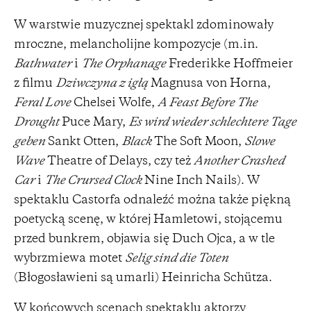
W warstwie muzycznej spektakl zdominowały
mroczne, melancholijne kompozycje (m.in.
Bathwater
i
The Orphanage
Frederikke Hoffmeier
z filmu
Dziwczyna z igłą
Magnusa von Horna,
Feral Love
Chelsei Wolfe,
A Feast Before The
Drought
Puce Mary,
Es wird wieder schlechtere Tage
geben
Sankt Otten,
Black
The Soft Moon,
Slowe
Wave
Theatre of Delays, czy też
Another Crashed
Car
i
The Crursed Clock
Nine Inch Nails). W
spektaklu Castorfa odnaleźć można także piękną
poetycką scenę, w której Hamletowi, stojącemu
przed bunkrem, objawia się Duch Ojca, a w tle
wybrzmiewa motet
Selig sind die Toten
(Błogosławieni są umarli) Heinricha Schütza.
W końcowych scenach spektaklu aktorzy