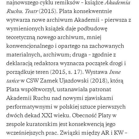
najnowszego cyklu remiksów – książce
Akademia
Ruchu. Teatr
(2015). Plata konsekwentnie
wytwarza nowe archiwum Akademii – pierwsza z
wymienionych książek daje podbudowę
teoretyczną nowego archiwum, mniej
konwencjonalnego i opartego na zachowanych
materialnych, archiwum; druga – zgodnie z
deklaracją redaktora wyznacza początek drogi i
porządkuje teren (2015, s. 17). Wystawa
Inne
tańce
w CSW Zamek Ujazdowski (2018), którą
Plata współtworzył, ustanawiała patronat
Akademii Ruchu nad nowymi zjawiskami
performatywnymi w polskiej sztuce pierwszych
dwóch dekad XXI wieku. Obecność Platy w
zespole kuratorskim jest konsekwencją jego
wcześniejszych prac. Związki między AR i KW –