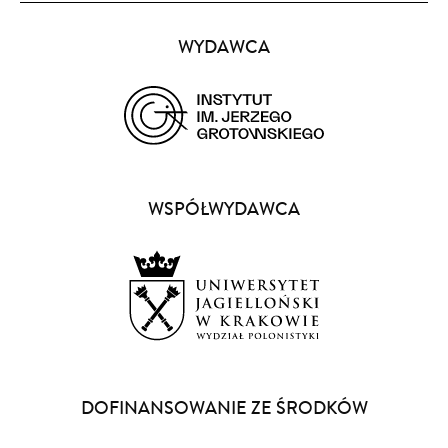
Partnerzy
WYDAWCA
(opens
in
a
WSPÓŁWYDAWCA
new
window)
(opens
in
a
DOFINANSOWANIE ZE ŚRODKÓW
new