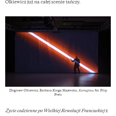
Olkiewicz już na całej scenie tańczy.
Zbigniew Olkiewicz, Barbara Kinga Majewska,
Kartagina
; fot. Filip
Preis
Życie codzienne po Wielkiej Rewolucji Francuskiej
z