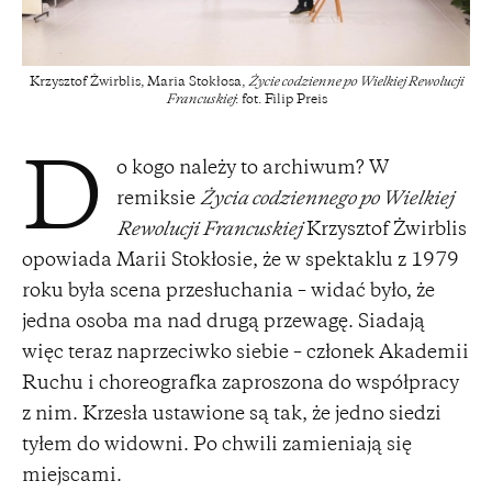
Krzysztof Żwirblis, Maria Stokłosa,
Życie codzienne po Wielkiej Rewolucji
Francuskiej
: fot. Filip Preis
o kogo należy to archiwum? W
D
remiksie
Życia codziennego po Wielkiej
Rewolucji Francuskiej
Krzysztof Żwirblis
opowiada Marii Stokłosie, że w spektaklu z 1979
roku była scena przesłuchania – widać było, że
jedna osoba ma nad drugą przewagę. Siadają
więc teraz naprzeciwko siebie – członek Akademii
Ruchu i choreografka zaproszona do współpracy
z nim. Krzesła ustawione są tak, że jedno siedzi
tyłem do widowni. Po chwili zamieniają się
miejscami.