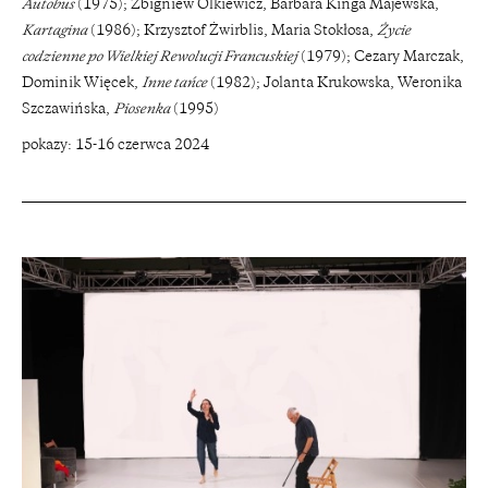
Autobus
(1975); Zbigniew Olkiewicz, Barbara Kinga Majewska,
Kartagina
(1986); Krzysztof Żwirblis, Maria Stokłosa,
Życie
codzienne po Wielkiej Rewolucji Francuskiej
(1979); Cezary Marczak,
Dominik Więcek,
Inne tańce
(1982); Jolanta Krukowska, Weronika
Szczawińska,
Piosenka
(1995)
pokazy: 15-16 czerwca 2024