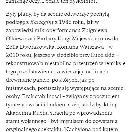
zamknąć oczy. Poczuć ten dyskomfort.
Były plany, by na scenie odtworzyć pochyłą
podłogę z
Kartaginy
z 1986 roku, jak w
zapowiedzi mikroperformansu Zbigniewa
Olkiewicza i Barbary Kingi Majewskiej mówiła
Zofia Dworakowska. Komuna Warszawa – w
2010 roku, jeszcze w siedzibie przy Lubelskiej –
rekonstruowała niestabilną przestrzeń w remiksie
tego przedstawienia, zawieszając na linach
drewniane panele, po których, jak po
huśtawkach, poruszały się występujące na scenie
osoby. Brak stabilności – związany z poczuciem
tymczasowości i brakiem stałej siedziby, którą
Akademia Ruchu straciła po wprowadzeniu
stanu wojennego – był impulsem do powstania
oryginalnego spektaklu. Nachylona pod kątem