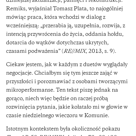
dzisiejszej aktualizacji, pamięci i rekonstrukcji.
Remiks, wyjaśniał Tomasz Plata, to najogólniej
mówiąc praca, która wchodzi w dialog z
wcześniejszą: „przerabia ją, uzupełnia, rozwija, z
intencją przywrócenia do życia, oddania hołdu,
dotarcia do wątków dotychczas ukrytych,
czasami podważenia” (
RE//MIX
, 2013, s. 9).
Ciekaw jestem, jak w każdym z duetów wyglądały
negocjacje. Chciałbym się tym jeszcze zająć w
przyszłości i porozmawiać z osobami tworzącymi
mikroperformanse. Ten tekst piszę jednak na
gorąco, niech więc będzie on raczej próbą
rozwinięcia pytania, jakie kołatało mi w głowie w
czasie niedzielnego wieczoru w Komunie.
Istotnym kontekstem była okoliczność pokazu