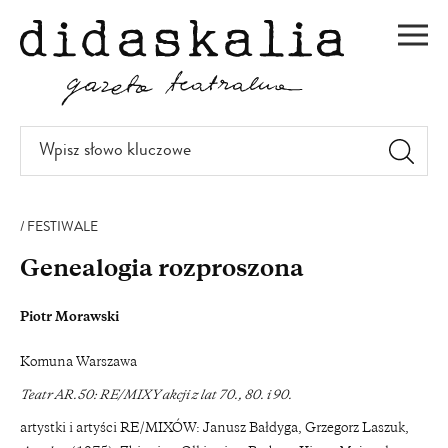
PRZEJDŹ
DO
Men
TREŚCI
Wpisz
słowo
kluczowe
FESTIWALE
Genealogia rozproszona
Piotr Morawski
Komuna Warszawa
Teatr AR.50: RE/MIXY akcji z lat 70., 80. i 90.
artystki i artyści RE/MIXÓW: Janusz Bałdyga, Grzegorz Laszuk,