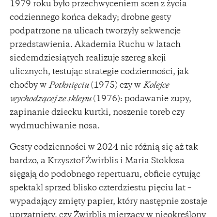
1979 roku było przechwyceniem scen z życia
codziennego końca dekady; drobne gesty
podpatrzone na ulicach tworzyły sekwencje
przedstawienia. Akademia Ruchu w latach
siedemdziesiątych realizuje szereg akcji
ulicznych, testując strategie codzienności, jak
choćby w
Potknięciu
(1975) czy w
Kolejce
wychodzącej ze sklepu
(1976): podawanie zupy,
zapinanie dziecku kurtki, noszenie toreb czy
wydmuchiwanie nosa.
Gesty codzienności w 2024 nie różnią się aż tak
bardzo, a Krzysztof Żwirblis i Maria Stokłosa
sięgają do podobnego repertuaru, obficie cytując
spektakl sprzed blisko czterdziestu pięciu lat –
wypadający zmięty papier, który następnie zostaje
uprzątnięty, czy Żwirblis mierzący w nieokreślony