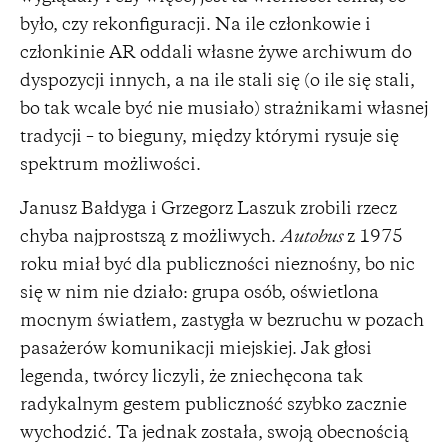
było, czy rekonfiguracji. Na ile członkowie i
członkinie AR oddali własne żywe archiwum do
dyspozycji innych, a na ile stali się (o ile się stali,
bo tak wcale być nie musiało) strażnikami własnej
tradycji – to bieguny, między którymi rysuje się
spektrum możliwości.
Janusz Bałdyga i Grzegorz Laszuk zrobili rzecz
chyba najprostszą z możliwych.
Autobus
z 1975
roku miał być dla publiczności nieznośny, bo nic
się w nim nie działo: grupa osób, oświetlona
mocnym światłem, zastygła w bezruchu w pozach
pasażerów komunikacji miejskiej. Jak głosi
legenda, twórcy liczyli, że zniechęcona tak
radykalnym gestem publiczność szybko zacznie
wychodzić. Ta jednak została, swoją obecnością