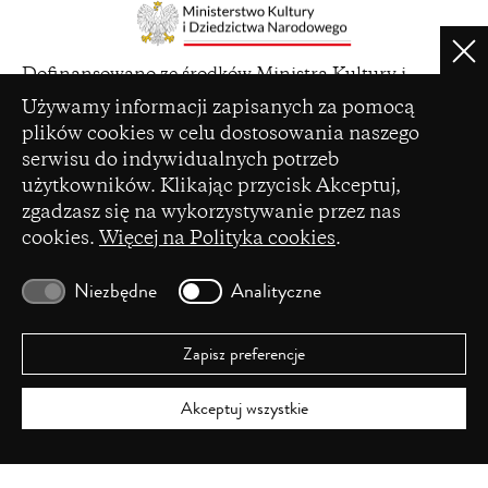
window)
Clo
(opens
Dofinansowano ze środków Ministra Kultury i
in
Ustawienia plików cookie
Dziedzictwa Narodowego pochodzących z Funduszu
Używamy informacji zapisanych za pomocą
a
Promocji Kultury – państwowego funduszu celowego
plików cookies w celu dostosowania naszego
new
serwisu do indywidualnych potrzeb
window)
użytkowników. Klikając przycisk Akceptuj,
zgadzasz się na wykorzystywanie przez nas
cookies.
Więcej na Polityka cookies
.
(opens
Czasopismo zostało dofinansowane ze środków
in
Ministerstwa Nauki i Szkolnictwa Wyższego na
Niezbędne
Analityczne
a
podstawie umowy Nr 86/WCN/2019/1 z dnia 19
new
lipca 2019 r. z pomocy przyznanej w ramach
window)
programu „Wsparcie dla czasopism naukowych”.
Zapisz preferencje
Akceptuj wszystkie