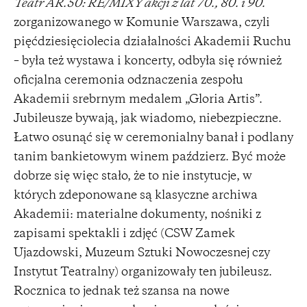
Teatr AR.50: RE/MIXY akcji z lat 70., 80. i 90.
zorganizowanego w Komunie Warszawa, czyli
pięćdziesięciolecia działalności Akademii Ruchu
– była też wystawa i koncerty, odbyła się również
oficjalna ceremonia odznaczenia zespołu
Akademii srebrnym medalem „Gloria Artis”.
Jubileusze bywają, jak wiadomo, niebezpieczne.
Łatwo osunąć się w ceremonialny banał i podlany
tanim bankietowym winem paździerz. Być może
dobrze się więc stało, że to nie instytucje, w
których zdeponowane są klasyczne archiwa
Akademii: materialne dokumenty, nośniki z
zapisami spektakli i zdjęć (CSW Zamek
Ujazdowski, Muzeum Sztuki Nowoczesnej czy
Instytut Teatralny) organizowały ten jubileusz.
Rocznica to jednak też szansa na nowe