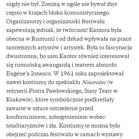
nigdy nie był. Zresztą w ogóle nie bywał zbyt
często w krajach bloku komunistycznego.
Organizatorzy i organizatorki festiwalu
zapewniają jednak, że twórczość Kantora była
obecna w Rumunii i od dekad wpływała na prace
tamtejszych artystów i artystek. Była to fascynacja
dwustronna, bo sam Kantor również interesował
się rumuńską awangardą i teatrem absurdu
Eugene’a Ionesco. W 1961 roku zaprojektował
nawet kostiumy do spektaklu
Nosorożec
(w
reżyserii Piotra Pawłowskiego, Stary Teatr w
Krakowie), które symbolicznie podkreślały
zawarte w sztuce ostrzeżenie przed
konformizmem, zobojętnieniem wobec
totalitaryzmów i zła. Kostiumy te można było
obejrzeć podczas festiwalu w ramach wystawy