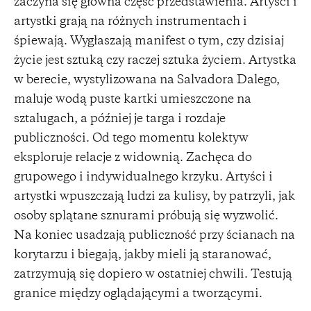
zaczyna się główna część przedstawienia. Artyści i
artystki grają na różnych instrumentach i
śpiewają. Wygłaszają manifest o tym, czy dzisiaj
życie jest sztuką czy raczej sztuka życiem. Artystka
w berecie, wystylizowana na Salvadora Dalego,
maluje wodą puste kartki umieszczone na
sztalugach, a później je targa i rozdaje
publiczności. Od tego momentu kolektyw
eksploruje relacje z widownią. Zachęca do
grupowego i indywidualnego krzyku. Artyści i
artystki wpuszczają ludzi za kulisy, by patrzyli, jak
osoby splątane sznurami próbują się wyzwolić.
Na koniec usadzają publiczność przy ścianach na
korytarzu i biegają, jakby mieli ją staranować,
zatrzymują się dopiero w ostatniej chwili. Testują
granice między oglądającymi a tworzącymi.