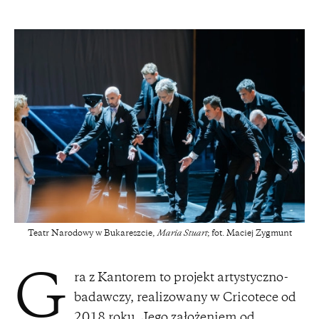
Teatr Narodowy w Bukareszcie,
Maria Stuart
; fot. Maciej Zygmunt
ra z Kantorem to projekt artystyczno-
G
badawczy, realizowany w Cricotece od
2018 roku. Jego założeniem od