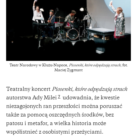
Teatr Narodowy w Klużu-Napoce,
Piosenki, które odpędzają strach
; fot.
Maciej Zygmunt
Teatralny koncert
Piosenki, które odpędzają strach
7
autorstwa Ady Milei
udowadnia, że kwestie
niezagojonych ran przeszłości można poruszać
także za pomocą oszczędnych środków, bez
patosu i metafor, a wielka historia może
współistnieć z osobistymi przeżyciami.