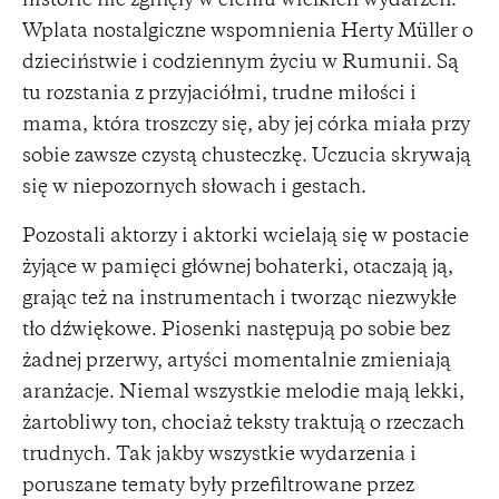
historie nie zginęły w cieniu wielkich wydarzeń.
Wplata nostalgiczne wspomnienia Herty Müller o
dzieciństwie i codziennym życiu w Rumunii. Są
tu rozstania z przyjaciółmi, trudne miłości i
mama, która troszczy się, aby jej córka miała przy
sobie zawsze czystą chusteczkę. Uczucia skrywają
się w niepozornych słowach i gestach.
Pozostali aktorzy i aktorki wcielają się w postacie
żyjące w pamięci głównej bohaterki, otaczają ją,
grając też na instrumentach i tworząc niezwykłe
tło dźwiękowe. Piosenki następują po sobie bez
żadnej przerwy, artyści momentalnie zmieniają
aranżacje. Niemal wszystkie melodie mają lekki,
żartobliwy ton, chociaż teksty traktują o rzeczach
trudnych. Tak jakby wszystkie wydarzenia i
poruszane tematy były przefiltrowane przez