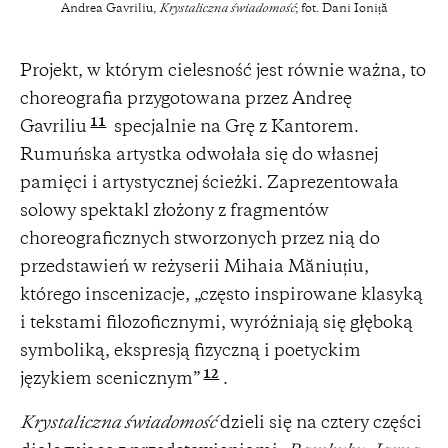
Andrea Gavriliu,
Krystaliczna świadomość
; fot. Dani Ioniță
Projekt, w którym cielesność jest równie ważna, to
choreografia przygotowana przez Andreę
11
Gavriliu
specjalnie na Grę z Kantorem.
Rumuńska artystka odwołała się do własnej
pamięci i artystycznej ścieżki. Zaprezentowała
solowy spektakl złożony z fragmentów
choreograficznych stworzonych przez nią do
przedstawień w reżyserii Mihaia Măniuțiu,
którego inscenizacje, „często inspirowane klasyką
i tekstami filozoficznymi, wyróżniają się głęboką
symboliką, ekspresją fizyczną i poetyckim
12
językiem scenicznym”
.
Krystaliczna świadomość
dzieli się na cztery części