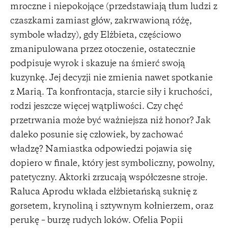
mroczne i niepokojące (przedstawiają tłum ludzi z
czaszkami zamiast głów, zakrwawioną różę,
symbole władzy), gdy Elżbieta, częściowo
zmanipulowana przez otoczenie, ostatecznie
podpisuje wyrok i skazuje na śmierć swoją
kuzynkę. Jej decyzji nie zmienia nawet spotkanie
z Marią. Ta konfrontacja, starcie siły i kruchości,
rodzi jeszcze więcej wątpliwości. Czy chęć
przetrwania może być ważniejsza niż honor? Jak
daleko posunie się człowiek, by zachować
władzę? Namiastka odpowiedzi pojawia się
dopiero w finale, który jest symboliczny, powolny,
patetyczny. Aktorki zrzucają współczesne stroje.
Raluca Aprodu wkłada elżbietańską suknię z
gorsetem, krynoliną i sztywnym kołnierzem, oraz
perukę – burzę rudych loków. Ofelia Popii