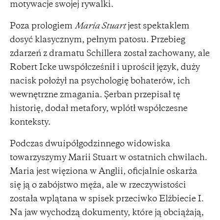
motywacje swojej rywalki.
Poza prologiem
Maria Stuart
jest spektaklem
dosyć klasycznym, pełnym patosu. Przebieg
zdarzeń z dramatu Schillera został zachowany, ale
Robert Icke uwspółcześnił i uprościł język, duży
nacisk położył na psychologię bohaterów, ich
wewnętrzne zmagania. Șerban przepisał tę
historię, dodał metafory, wplótł współczesne
konteksty.
Podczas dwuipółgodzinnego widowiska
towarzyszymy Marii Stuart w ostatnich chwilach.
Maria jest więziona w Anglii, oficjalnie oskarża
się ją o zabójstwo męża, ale w rzeczywistości
została wplątana w spisek przeciwko Elżbiecie I.
Na jaw wychodzą dokumenty, które ją obciążają,