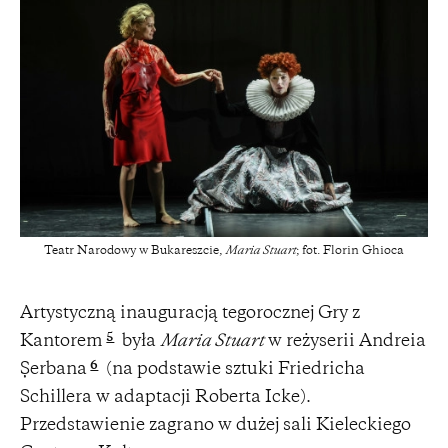
Teatr Narodowy w Bukareszcie,
Maria Stuart
; fot. Florin Ghioca
Artystyczną inauguracją tegorocznej Gry z
5
Kantorem
była
Maria Stuart
w reżyserii Andreia
6
Șerbana
(na podstawie sztuki Friedricha
Schillera w adaptacji Roberta Icke).
Przedstawienie zagrano w dużej sali Kieleckiego