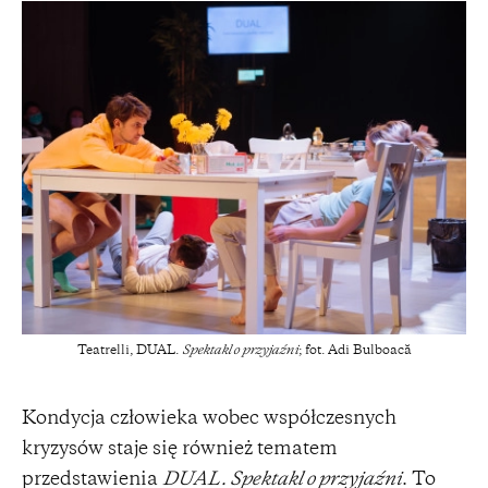
Teatrelli, DUAL.
Spektakl o przyjaźni
; fot. Adi Bulboacă
Kondycja człowieka wobec współczesnych
kryzysów staje się również tematem
przedstawienia
DUAL. Spektakl o przyjaźni
. To