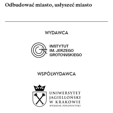
Odbudować miasto, usłyszeć miasto
Partnerzy
WYDAWCA
(opens
in
a
WSPÓŁWYDAWCA
new
window)
(opens