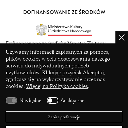
in
a
DOFINANSOWANIE ZE ŚRODKÓW
new
window)
Clo
(opens
Dofinansowano ze środków Ministra Kultury i
in
Ustawienia plików cookie
Dziedzictwa Narodowego pochodzących z Funduszu
Używamy informacji zapisanych za pomocą
a
Promocji Kultury – państwowego funduszu celowego
plików cookies w celu dostosowania naszego
new
serwisu do indywidualnych potrzeb
window)
użytkowników. Klikając przycisk Akceptuj,
zgadzasz się na wykorzystywanie przez nas
cookies.
Więcej na Polityka cookies
.
(opens
Czasopismo zostało dofinansowane ze środków
in
Ministerstwa Nauki i Szkolnictwa Wyższego na
Niezbędne
Analityczne
a
podstawie umowy Nr 86/WCN/2019/1 z dnia 19
new
lipca 2019 r. z pomocy przyznanej w ramach
window)
programu „Wsparcie dla czasopism naukowych”.
Zapisz preferencje