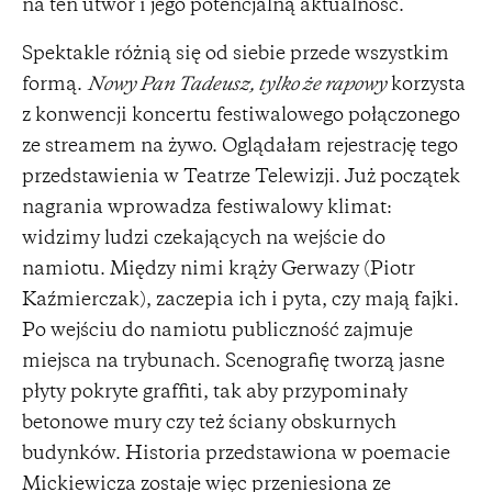
na ten utwór i jego potencjalną aktualność.
Spektakle różnią się od siebie przede wszystkim
formą.
Nowy Pan Tadeusz, tylko że rapowy
korzysta
z konwencji koncertu festiwalowego połączonego
ze streamem na żywo. Oglądałam rejestrację tego
przedstawienia w Teatrze Telewizji. Już początek
nagrania wprowadza festiwalowy klimat:
widzimy ludzi czekających na wejście do
namiotu. Między nimi krąży Gerwazy (Piotr
Kaźmierczak), zaczepia ich i pyta, czy mają fajki.
Po wejściu do namiotu publiczność zajmuje
miejsca na trybunach. Scenografię tworzą jasne
płyty pokryte graffiti, tak aby przypominały
betonowe mury czy też ściany obskurnych
budynków. Historia przedstawiona w poemacie
Mickiewicza zostaje więc przeniesiona ze