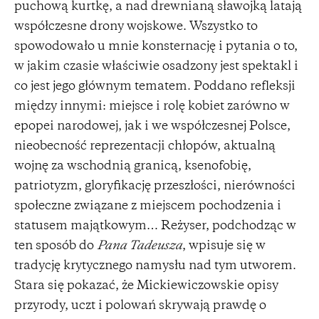
puchową kurtkę, a nad drewnianą sławojką latają
współczesne drony wojskowe. Wszystko to
spowodowało u mnie konsternację i pytania o to,
w jakim czasie właściwie osadzony jest spektakl i
co jest jego głównym tematem. Poddano refleksji
między innymi: miejsce i rolę kobiet zarówno w
epopei narodowej, jak i we współczesnej Polsce,
nieobecność reprezentacji chłopów, aktualną
wojnę za wschodnią granicą, ksenofobię,
patriotyzm, gloryfikację przeszłości, nierówności
społeczne związane z miejscem pochodzenia i
statusem majątkowym… Reżyser, podchodząc w
ten sposób do
Pana Tadeusza
, wpisuje się w
tradycję krytycznego namysłu nad tym utworem.
Stara się pokazać, że Mickiewiczowskie opisy
przyrody, uczt i polowań skrywają prawdę o