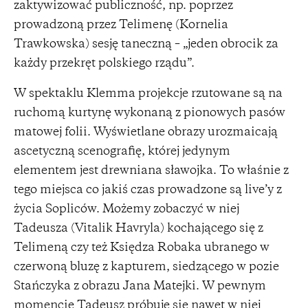
zaktywizować publiczność, np. poprzez
prowadzoną przez Telimenę (Kornelia
Trawkowska) sesję taneczną – „jeden obrocik za
każdy przekręt polskiego rządu”.
W spektaklu Klemma projekcje rzutowane są na
ruchomą kurtynę wykonaną z pionowych pasów
matowej folii. Wyświetlane obrazy urozmaicają
ascetyczną scenografię, której jedynym
elementem jest drewniana sławojka. To właśnie z
tego miejsca co jakiś czas prowadzone są live’y z
życia Sopliców. Możemy zobaczyć w niej
Tadeusza (Vitalik Havryla) kochającego się z
Telimeną czy też Księdza Robaka ubranego w
czerwoną bluzę z kapturem, siedzącego w pozie
Stańczyka z obrazu Jana Matejki. W pewnym
momencie Tadeusz próbuje się nawet w niej