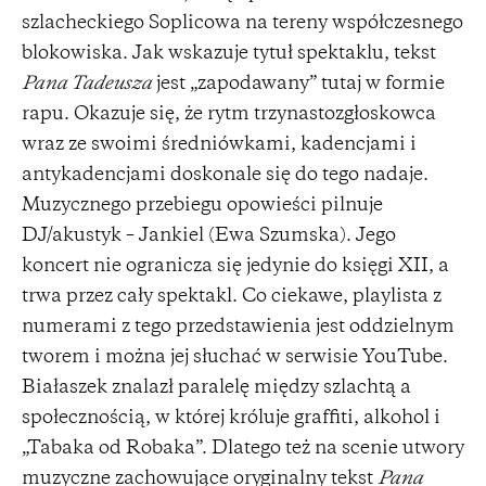
szlacheckiego Soplicowa na tereny współczesnego
blokowiska. Jak wskazuje tytuł spektaklu, tekst
Pana Tadeusza
jest „zapodawany” tutaj w formie
rapu. Okazuje się, że rytm trzynastozgłoskowca
wraz ze swoimi średniówkami, kadencjami i
antykadencjami doskonale się do tego nadaje.
Muzycznego przebiegu opowieści pilnuje
DJ/akustyk – Jankiel (Ewa Szumska). Jego
koncert nie ogranicza się jedynie do księgi XII, a
trwa przez cały spektakl. Co ciekawe, playlista z
numerami z tego przedstawienia jest oddzielnym
tworem i można jej słuchać w serwisie YouTube.
Białaszek znalazł paralelę między szlachtą a
społecznością, w której króluje graffiti, alkohol i
„Tabaka od Robaka”. Dlatego też na scenie utwory
muzyczne zachowujące oryginalny tekst
Pana