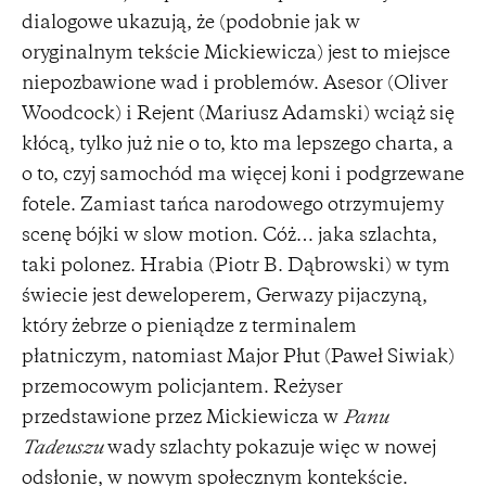
dialogowe ukazują, że (podobnie jak w
oryginalnym tekście Mickiewicza) jest to miejsce
niepozbawione wad i problemów. Asesor (Oliver
Woodcock) i Rejent (Mariusz Adamski) wciąż się
kłócą, tylko już nie o to, kto ma lepszego charta, a
o to, czyj samochód ma więcej koni i podgrzewane
fotele. Zamiast tańca narodowego otrzymujemy
scenę bójki w slow motion. Cóż… jaka szlachta,
taki polonez. Hrabia (Piotr B. Dąbrowski) w tym
świecie jest deweloperem, Gerwazy pijaczyną,
który żebrze o pieniądze z terminalem
płatniczym, natomiast Major Płut (Paweł Siwiak)
przemocowym policjantem. Reżyser
przedstawione przez Mickiewicza w
Panu
Tadeuszu
wady szlachty pokazuje więc w nowej
odsłonie, w nowym społecznym kontekście.