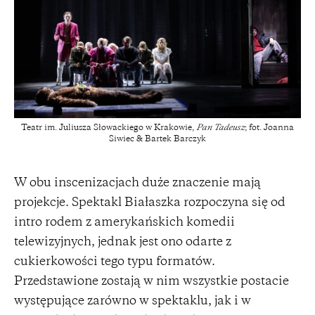
Teatr im. Juliusza Słowackiego w Krakowie,
Pan Tadeusz
; fot. Joanna
Siwiec & Bartek Barczyk
W obu inscenizacjach duże znaczenie mają
projekcje. Spektakl Białaszka rozpoczyna się od
intro rodem z amerykańskich komedii
telewizyjnych, jednak jest ono odarte z
cukierkowości tego typu formatów.
Przedstawione zostają w nim wszystkie postacie
występujące zarówno w spektaklu, jak i w