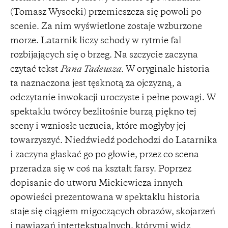
(Tomasz Wysocki) przemieszcza się powoli po
scenie. Za nim wyświetlone zostaje wzburzone
morze. Latarnik liczy schody w rytmie fal
rozbijających się o brzeg. Na szczycie zaczyna
czytać tekst
Pana Tadeusza
. W oryginale historia
ta naznaczona jest tęsknotą za ojczyzną, a
odczytanie inwokacji uroczyste i pełne powagi. W
spektaklu twórcy bezlitośnie burzą piękno tej
sceny i wzniosłe uczucia, które mogłyby jej
towarzyszyć. Niedźwiedź podchodzi do Latarnika
i zaczyna głaskać go po głowie, przez co scena
przeradza się w coś na kształt farsy. Poprzez
dopisanie do utworu Mickiewicza innych
opowieści prezentowana w spektaklu historia
staje się ciągiem migoczących obrazów, skojarzeń
i nawiązań intertekstualnych, którymi widz