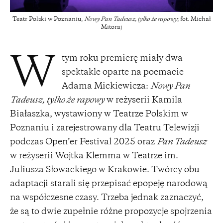
Teatr Polski w Poznaniu,
Nowy Pan Tadeusz, tylko że rapowy
; fot. Michał
Mitoraj
tym roku premierę miały dwa
W
spektakle oparte na poemacie
Adama Mickiewicza:
Nowy Pan
Tadeusz, tylko że rapowy
w reżyserii Kamila
Białaszka, wystawiony w Teatrze Polskim w
Poznaniu i zarejestrowany dla Teatru Telewizji
podczas Open’er Festival 2025 oraz
Pan Tadeusz
w reżyserii Wojtka Klemma w Teatrze im.
Juliusza Słowackiego w Krakowie. Twórcy obu
adaptacji starali się przepisać epopeję narodową
na współczesne czasy. Trzeba jednak zaznaczyć,
że są to dwie zupełnie różne propozycje spojrzenia