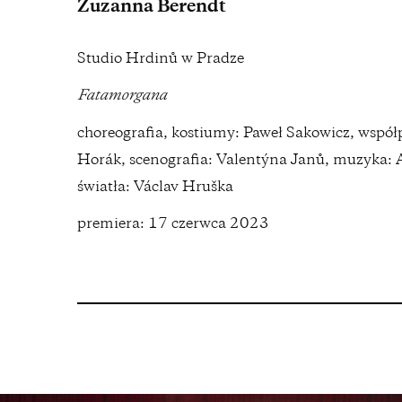
Zuzanna Berendt
Studio Hrdinů w Pradze
Fatamorgana
choreografia, kostiumy: Paweł Sakowicz, wspó
Horák, scenografia: Valentýna Janů, muzyka: A
światła: Václav Hruška
premiera: 17 czerwca 2023