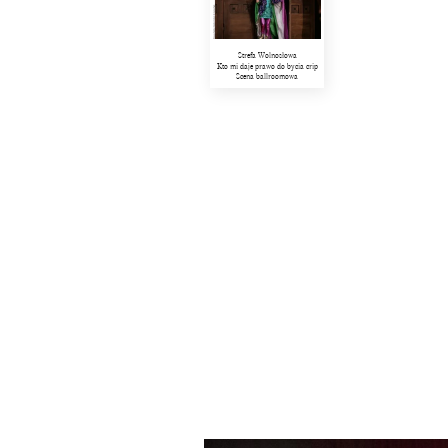
Strefa Wolnosłowa
Kto mi daje prawo do bycia crip
Scena ballroomowa