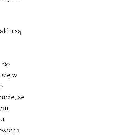
aklu są
j po
 się w
o
ucie, że
nym
 a
owicz i