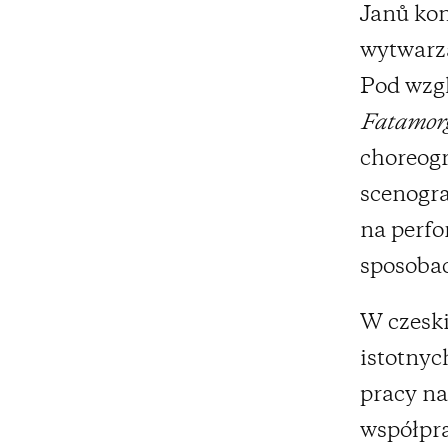
Janů kon
wytwarza
Pod wzgl
Fatamor
choreogr
scenogra
na perfo
sposoba
W czeski
istotnyc
pracy na
współpr