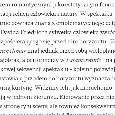
azem romantycznym jako estetycznym fen
tacji relacji człowieka i natury. W spektaklu
tnie powraca znana z emblematycznego dzi
Davida Friedricha sylwetka człowieka zwró
ozpościerającego się przed nim horyzontu.
W
zem chmur
miał jednak przed sobą wielopla
rajobraz, a performerzy w
Fatamorganie
– na 
kowej sekwencji spektaklu – kolejno pojawiaj
 ustawiają przodem do horyzontu wyznaczan
arną kurtynę. Widzimy ich, jak nieruchomo
ją w jednym kierunku. Kierowanie przez ni
 stronę tyłu sceny, ale również konsekwent