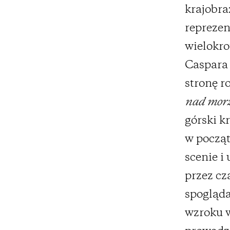
krajobr
reprezen
wielokro
Caspara 
stronę r
nad mor
górski k
w począt
scenie i
przez cz
spogląda
wzroku w