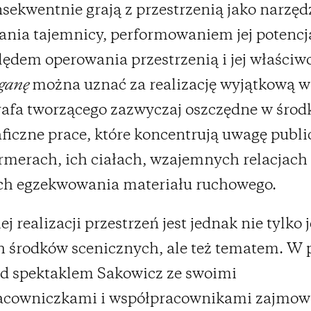
sekwentnie grają z przestrzenią jako narzę
nia tajemnicy, performowaniem jej potencja
ędem operowania przestrzenią i jej właściw
ganę
można uznać za realizację wyjątkową w
afa tworzącego zazwyczaj oszczędne w środ
ficzne prace, które koncentrują uwagę publi
rmerach, ich ciałach, wzajemnych relacjach 
ch egzekwowania materiału ruchowego.
ej realizacji przestrzeń jest jednak nie tylko
h środków scenicznych, ale też tematem. W 
d spektaklem Sakowicz ze swoimi
acowniczkami i współpracownikami zajmowa