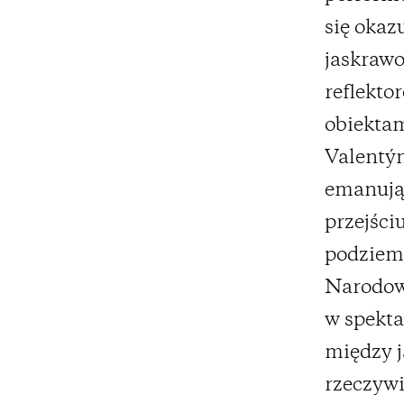
się okazu
jaskrawo
reflekto
obiektam
Valentýn
emanując
przejści
podziemi
Narodową
w spekt
między j
rzeczywi