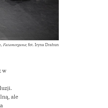
e,
Fatamorgana
; fot. Iryna Drahun
k w
uzji.
lną, ale
ca