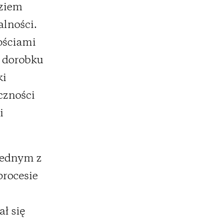
dziem
lności.
ościami
 dorobku
ki
czności
i
 jednym z
procesie
ł się