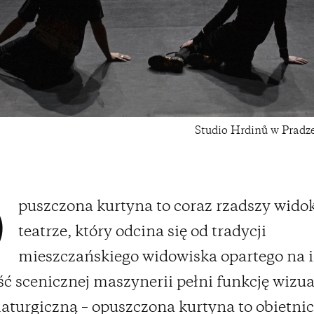
Studio Hrdinů w Pradz
puszczona kurtyna to coraz rzadszy wido
O
teatrze, który odcina się od tradycji
mieszczańskiego widowiska opartego na il
ść scenicznej maszynerii pełni funkcję wizua
aturgiczną – opuszczona kurtyna to obietni