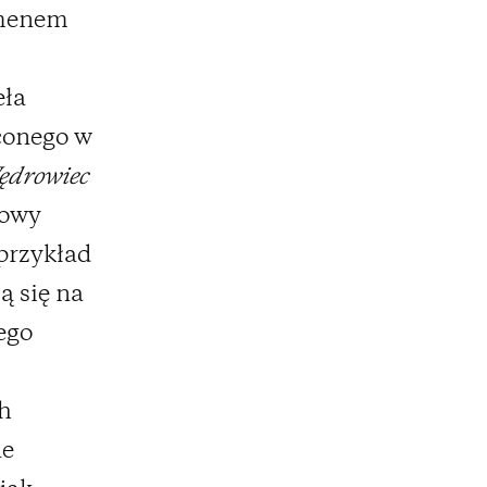
omenem
eła
conego w
ędrowiec
nowy
przykład
ą się na
ego
ch
ne