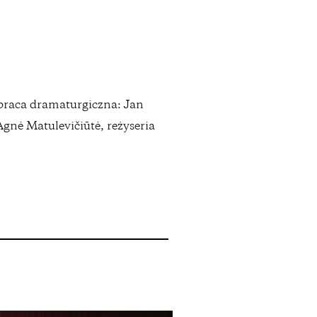
łpraca dramaturgiczna: Jan
gnė Matulevičiūtė, reżyseria