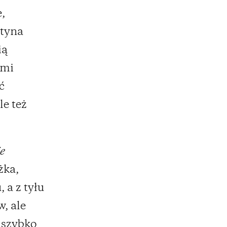
e,
rtyna
ią
ami
ć
e też
e
żka,
 a z tyłu
, ale
k szybko