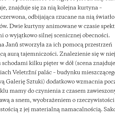
je, znajduje się za nią kolejna kurtyna –
czerwona, odbijająca rzucane na nią światło
rów. Dwie kurtyny animowane w czasie spekt
i o wyjątkowo silnej scenicznej obecności.
a Janů stworzyła za ich pomocą przestrzeń
ą aurą tajemniczości. Znalezienie się w nie
u schodami kilku pięter w dół (scena znajduje
ach Veletržní palác – budynku mieszcząceg
 Galerię Sztuki) dodatkowo wzmacnia pocz
aklu mamy do czynienia z czasem zawieszo
awą a snem, wyobrażeniem o rzeczywistości
stością z jej materialną namacalnością. Sak