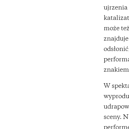
ujrzenia
kataliza
może też
znajduje
odsłonić
performa
znakiem 
W spekta
wyproduk
udrapowa
sceny. N
performe