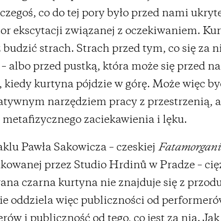
 czegoś, co do tej pory było przed nami ukryt
tor ekscytacji związanej z oczekiwaniem. Ku
 budzić strach. Strach przed tym, co się za n
 – albo przed pustką, która może się przed n
, kiedy kurtyna pójdzie w górę. Może więc by
tywnym narzędziem pracy z przestrzenią, al
metafizycznego zaciekawienia i lęku.
klu Pawła Sakowicza – czeskiej
Fatamorgani
owanej przez Studio Hrdinů w Pradze – cię
na czarna kurtyna nie znajduje się z przodu,
ie oddziela więc publiczności od performerów
rów i publiczność od tego, co jest za nią. Ja