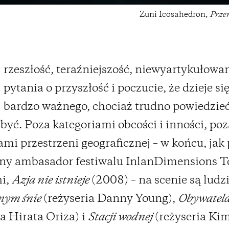
Zuni Icosahedron,
Prze
rzeszłość, teraźniejszość, niewyartykułowa
pytania o przyszłość i poczucie, że dzieje si
bardzo ważnego, chociaż trudno powiedzieć
 być. Poza kategoriami obcości i inności, poz
ami przestrzeni geograficznej – w końcu, jak 
zny ambasador festiwalu InlanDimensions 
hi,
Azja nie istnieje
(2008) – na scenie są ludz
nym śnie
(reżyseria Danny Young),
Obywatela
ia Hirata Oriza) i
Stacji wodnej
(reżyseria Kim 