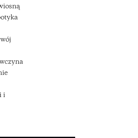
wiosną
potyka
swój
iewczyna
nie
 i