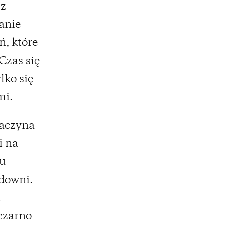
 z
anie
ń, które
Czas się
lko się
mi.
zaczyna
i na
iu
idowni.
a
 czarno-