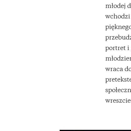
młodej d
wchodzi 
pięknego
przebudz
portret 
młodzien
wraca do
pretekst
społeczn
wreszcie 