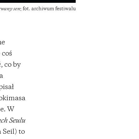
rwany sen
; fot. archiwum festiwalu
ne
ę coś
, co by
a
pisał
Tokimasa
ie. W
ch Seulu
Seil) to