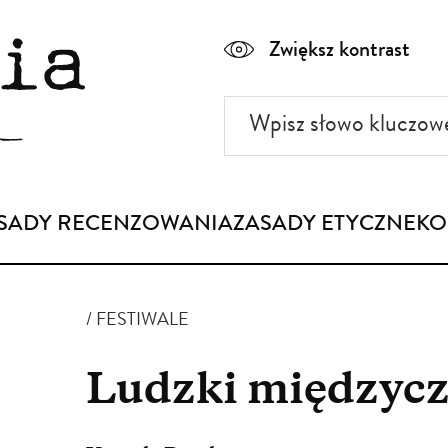
Zwiększ kontrast
Wpisz
słowo
kluczowe
SADY RECENZOWANIA
ZASADY ETYCZNE
KO
FESTIWALE
Ludzki międzycz