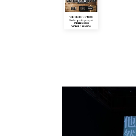
Wielojęzyczność w teatrze
Słodko-gorzkie praktyki
choreograficzne
Cenzura w pandemii