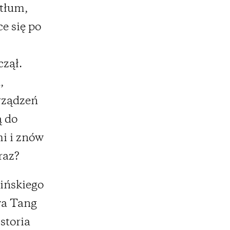
 tłum,
e się po
czął.
,
rządzeń
ą do
mi i znów
raz?
hińskiego
wa Tang
storia