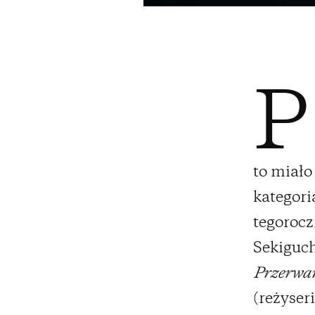
P
to miało
kategori
tegoroc
Sekiguc
Przerwa
(reżyser