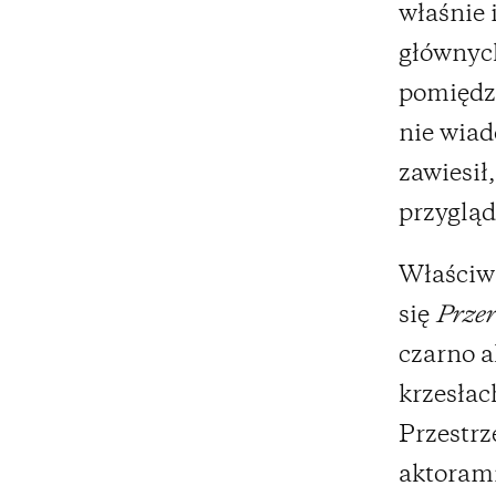
właśnie 
głównych
pomiędzy
nie wiad
zawiesił,
przygląd
Właściw
się
Przer
czarno a
krzesłac
Przestrz
aktorami