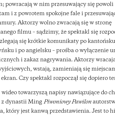
lm; powracają w nim przesuwający się powoli
tam i z powrotem spokojne fale i przesuwając
hmury. Aktorzy wolno zwracają się w stronę
anego filmu – sądzimy, że spektakl się rozpo
zlegają się krótkie komunikaty po kantońsku
sku i po angielsku – prośba o wyłączenie u
icznych i zakaz nagrywania. Aktorzy wracaj
wyjściowych, wstają, zamieniają się miejsca
 ekran. Czy spektakl rozpoczął się dopiero te
i wideo towarzyszą napisy nawiązujące do c
 z dynastii Ming
Piwoniowy Pawilon
autorst
, który jest kanwą przedstawienia. Jest to hi