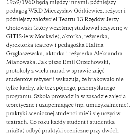
1959/1960 będą między innymi: późniejszy
pedagog WRD Mieczysław Górkiewicz, reżyser i
późniejszy założyciel Teatru 13 Rzędów Jerzy
Grotowski (który wcześniej studiował reżyserię w
GITIS-ie w Moskwie), aktorka, reżyserka,
dyrektorka teatrów i pedagożka Halina
Gryglaszewska, aktorka i reżyserka Aleksandra
Mianowska. Jak pisze Emil Orzechowski,
protokoły z wielu narad w sprawie zajęć
studentów reżyserii wskazują, że brakowało nie
tylko kadry, ale też spójnego, przemyślanego
programu. Szkoła prowadziła w zasadzie zajęcia
teoretyczne i uzupełniające (np. umuzykalnienie),
praktyki scenicznej studenci mieli się uczyć w
teatrach. Co roku każdy student i studentka
miał(a) odbyć praktyki sceniczne przy dwóch