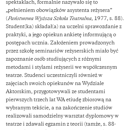
spektaklach, formalnie nazywało się to
„pełnieniem obowiązków asystenta reżysera”
(
Państwowa Wyższa Szkoła Teatralna
, 1977, s. 88).
Student(ka) składał(a) na uczelni sprawozdanie z
praktyki, a jego opiekun ankietę informującą o
postępach ucznia. Założeniem prowadzonych
przez szkołę seminariów reżyserskich miało być
zapoznanie osób studiujących z różnymi
metodami i stylami reżyserii we współczesnym
teatrze. Studenci uczestniczyli również w
zajęciach swoich opiekunów na Wydziale
Aktorskim, przygotowywali ze studentami
pierwszych trzech lat WA etiudę zbiorową na
wybranym tekście, a na zakończenie studiów
realizowali samodzielny warsztat dyplomowy w
teatrze i zdawali egzamin z teorii (tamże, s. 88-