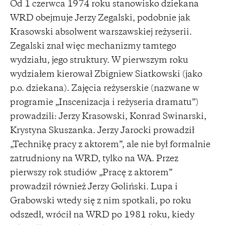
Od 1 czerwca 1974 roku stanowisko dziekana
WRD obejmuje Jerzy Zegalski, podobnie jak
Krasowski absolwent warszawskiej reżyserii.
Zegalski znał więc mechanizmy tamtego
wydziału, jego struktury. W pierwszym roku
wydziałem kierował Zbigniew Siatkowski (jako
p.o. dziekana). Zajęcia reżyserskie (nazwane w
programie „Inscenizacja i reżyseria dramatu”)
prowadzili: Jerzy Krasowski, Konrad Swinarski,
Krystyna Skuszanka. Jerzy Jarocki prowadził
„Technikę pracy z aktorem”, ale nie był formalnie
zatrudniony na WRD, tylko na WA. Przez
pierwszy rok studiów „Pracę z aktorem”
prowadził również Jerzy Goliński. Lupa i
Grabowski wtedy się z nim spotkali, po roku
odszedł, wrócił na WRD po 1981 roku, kiedy