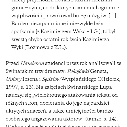
rzeczy przychodził do nas z takimi rzeczami
granicznymi, co do których sam miał ogromne
wątpliwości i prowokował burzę mózgów. […]
Bardzo niezapomniane i niezwykłe były
spotkania [z Kazimierzem Wyką – I.G.], to był
zresztą chyba ostatni rok życia Kazimierza
Wyki (Rozmowa z K.L.).
Przed
Hamletem
studenci przez rok analizowali ze
Swinarskim trzy dramaty:
Pokojówki
Geneta,
Upiory
Ibsena i
Sędziów
Wyspiańskiego (Niziołek,
1997, s. 13). Na zajęciach Swinarskiego Lupa
nauczył się „wielokrotnego atakowania tekstu od
różnych stron, docierania do jego najbardziej
ukrytych znaczeń, a także umiejętności bardzo
osobistego angażowania aktorów” (tamże, s. 14).