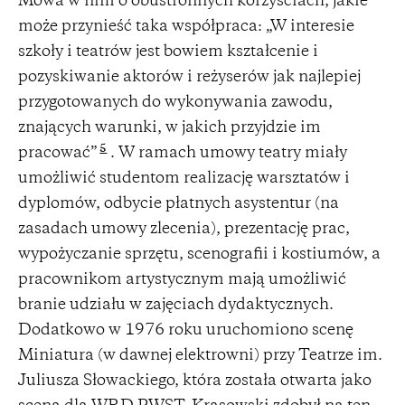
Mowa w nim o obustronnych korzyściach, jakie
może przynieść taka współpraca: „W interesie
szkoły i teatrów jest bowiem kształcenie i
pozyskiwanie aktorów i reżyserów jak najlepiej
przygotowanych do wykonywania zawodu,
znających warunki, w jakich przyjdzie im
5
pracować”
. W ramach umowy teatry miały
umożliwić studentom realizację warsztatów i
dyplomów, odbycie płatnych asystentur (na
zasadach umowy zlecenia), prezentację prac,
wypożyczanie sprzętu, scenografii i kostiumów, a
pracownikom artystycznym mają umożliwić
branie udziału w zajęciach dydaktycznych.
Dodatkowo w 1976 roku uruchomiono scenę
Miniatura (w dawnej elektrowni) przy Teatrze im.
Juliusza Słowackiego, która została otwarta jako