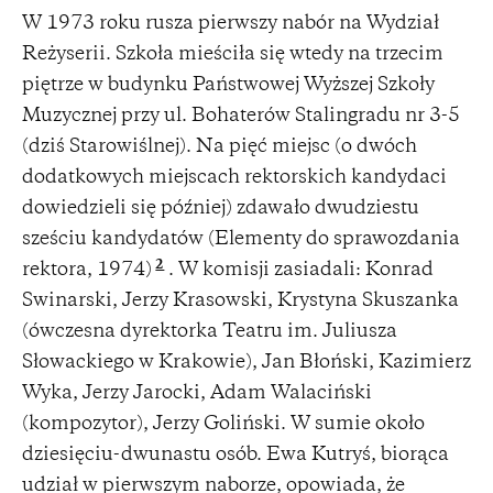
W 1973 roku rusza pierwszy nabór na Wydział
Reżyserii. Szkoła mieściła się wtedy na trzecim
piętrze w budynku Państwowej Wyższej Szkoły
Muzycznej przy ul. Bohaterów Stalingradu nr 3-5
(dziś Starowiślnej). Na pięć miejsc (o dwóch
dodatkowych miejscach rektorskich kandydaci
dowiedzieli się później) zdawało dwudziestu
sześciu kandydatów (Elementy do sprawozdania
2
rektora, 1974)
. W komisji zasiadali: Konrad
Swinarski, Jerzy Krasowski, Krystyna Skuszanka
(ówczesna dyrektorka Teatru im. Juliusza
Słowackiego w Krakowie), Jan Błoński, Kazimierz
Wyka, Jerzy Jarocki, Adam Walaciński
(kompozytor), Jerzy Goliński. W sumie około
dziesięciu-dwunastu osób. Ewa Kutryś, biorąca
udział w pierwszym naborze, opowiada, że