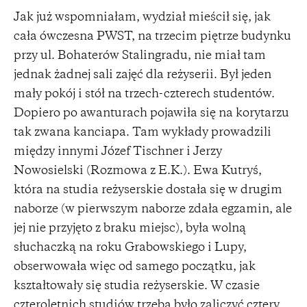
Jak już wspomniałam, wydział mieścił się, jak
cała ówczesna PWST, na trzecim piętrze budynku
przy ul. Bohaterów Stalingradu, nie miał tam
jednak żadnej sali zajęć dla reżyserii. Był jeden
mały pokój i stół na trzech-czterech studentów.
Dopiero po awanturach pojawiła się na korytarzu
tak zwana kanciapa. Tam wykłady prowadzili
między innymi Józef Tischner i Jerzy
Nowosielski (Rozmowa z E.K.). Ewa Kutryś,
która na studia reżyserskie dostała się w drugim
naborze (w pierwszym naborze zdała egzamin, ale
jej nie przyjęto z braku miejsc), była wolną
słuchaczką na roku Grabowskiego i Lupy,
obserwowała więc od samego początku, jak
kształtowały się studia reżyserskie. W czasie
czteroletnich studiów trzeba było zaliczyć cztery