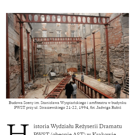
Budowa Sceny im. Stanisława Wyspiańskiego i amfiteatru w budynku
PWST przy ul. Straszewskiego 21-22, 1994, fot. Jadwiga Rubiś
istoria Wydziału Reżyserii Dramatu