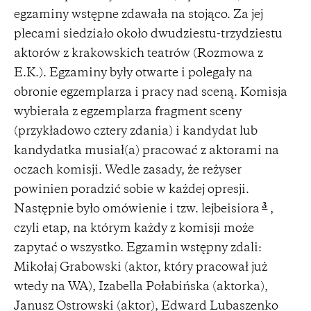
egzaminy wstępne zdawała na stojąco. Za jej
plecami siedziało około dwudziestu-trzydziestu
aktorów z krakowskich teatrów (Rozmowa z
E.K.). Egzaminy były otwarte i polegały na
obronie egzemplarza i pracy nad sceną. Komisja
wybierała z egzemplarza fragment sceny
(przykładowo cztery zdania) i kandydat lub
kandydatka musiał(a) pracować z aktorami na
oczach komisji. Wedle zasady, że reżyser
powinien poradzić sobie w każdej opresji.
3
Następnie było omówienie i tzw. lejbeisiora
,
czyli etap, na którym każdy z komisji może
zapytać o wszystko. Egzamin wstępny zdali:
Mikołaj Grabowski (aktor, który pracował już
wtedy na WA), Izabella Połabińska (aktorka),
Janusz Ostrowski (aktor), Edward Lubaszenko