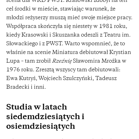
scena dla WRD PWST. Krasowski zdobył na ten
cel środki w mieście, stawiając warunek, że
młodzi reżyserzy muszą mieć swoje miejsce pracy.
Współpraca skończyła się niestety w 1981 roku,
kiedy Krasowski i Skuszanka odeszli z Teatru im.
Słowackiego i z PWST. Warto wspomnieć, że to
właśnie na scenie Miniatura debiutował Krystian
Lupa – tam zrobił
Rzeźnię
Sławomira Mrożka w
1976 roku. Zresztą wszyscy tam debiutowali:
Ewa Kutryś, Wojciech Szulczyński, Tadeusz
Bradecki i inni.
Studia w latach
siedemdziesiątych i
osiemdziesiątych