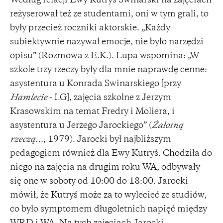
Według relacji Ewy Kutryś Swinarski na zajęciach
reżyserował też ze studentami, oni w tym grali, to
były przecież roczniki aktorskie. „Każdy
subiektywnie nazywał emocje, nie było narzędzi
opisu” (Rozmowa z E.K.). Lupa wspomina: „W
szkole trzy rzeczy były dla mnie naprawdę cenne:
asystentura u Konrada Swinarskiego [przy
Hamlecie
- I.G], zajęcia szkolne z Jerzym
Krasowskim na temat Fredry i Moliera, i
asystentura u Jerzego Jarockiego” (
Żałosną
rzeczą…
, 1979). Jarocki był najbliższym
pedagogiem również dla Ewy Kutryś. Chodziła do
niego na zajęcia na drugim roku WA, odbywały
się one w soboty od 10:00 do 18:00. Jarocki
mówił, że Kutryś może za to wylecieć ze studiów,
co było symptomem długoletnich napięć między