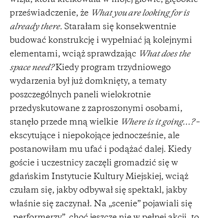
wizja, która kiełkowała w mojej głowie, głębokie
przeświadczenie, że
What you are looking for is
already there.
Starałam się konsekwentnie
budować konstrukcję i wypełniać ją kolejnymi
elementami, wciąż sprawdzając
What does the
space need?
Kiedy program trzydniowego
wydarzenia był już domknięty, a tematy
poszczególnych paneli wielokrotnie
przedyskutowane z zaproszonymi osobami,
stanęło przede mną wielkie
Where is it going…?
–
ekscytujące i niepokojące jednocześnie, ale
postanowiłam mu ufać i podążać dalej. Kiedy
goście i uczestnicy zaczęli gromadzić się w
gdańskim Instytucie Kultury Miejskiej, wciąż
czułam się, jakby odbywał się spektakl, jakby
właśnie się zaczynał. Na „scenie” pojawiali się