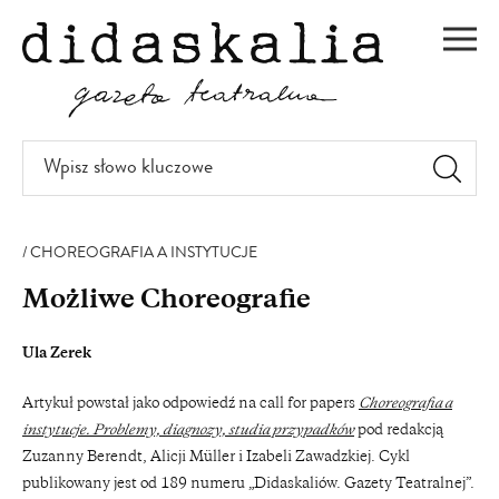
PRZEJDŹ
DO
Men
TREŚCI
Wpisz
słowo
kluczowe
CHOREOGRAFIA A INSTYTUCJE
Możliwe Choreografie
Ula Zerek
Artykuł powstał jako odpowiedź na call for papers
Choreografia a
instytucje. Problemy, diagnozy, studia przypadków
pod redakcją
Zuzanny Berendt, Alicji Müller i Izabeli Zawadzkiej. Cykl
publikowany jest od 189 numeru „Didaskaliów. Gazety Teatralnej”.