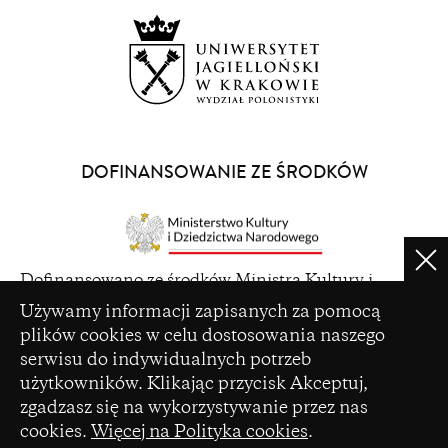
window)
(opens
in
a
DOFINANSOWANIE ZE ŚRODKÓW
new
window)
Clo
(opens
Dofinansowano ze środków Ministra Kultury i
in
Ustawienia plików cookie
Dziedzictwa Narodowego pochodzących z Funduszu
Używamy informacji zapisanych za pomocą
a
Promocji Kultury – państwowego funduszu celowego
plików cookies w celu dostosowania naszego
new
serwisu do indywidualnych potrzeb
window)
użytkowników. Klikając przycisk Akceptuj,
zgadzasz się na wykorzystywanie przez nas
cookies.
Więcej na Polityka cookies
.
(opens