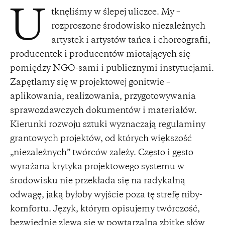
tknęliśmy w ślepej uliczce. My –
U
rozproszone środowisko niezależnych
artystek i artystów tańca i choreografii,
producentek i producentów miotających się
pomiędzy NGO-sami i publicznymi instytucjami.
Zapętlamy się w projektowej gonitwie –
aplikowania, realizowania, przygotowywania
sprawozdawczych dokumentów i materiałów.
Kierunki rozwoju sztuki wyznaczają regulaminy
grantowych projektów, od których większość
„niezależnych” twórców zależy. Często i gęsto
wyrażana krytyka projektowego systemu w
środowisku nie przekłada się na radykalną
odwagę, jaką byłoby wyjście poza tę strefę niby-
komfortu. Język, którym opisujemy twórczość,
bezwiednie zlewa się w powtarzalną zbitkę słów