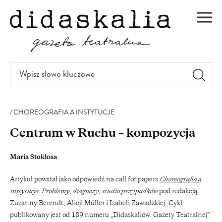
PRZEJDŹ
DO
Men
TREŚCI
Wpisz
słowo
kluczowe
CHOREOGRAFIA A INSTYTUCJE
Centrum w Ruchu – kompozycja
Maria Stokłosa
Artykuł powstał jako odpowiedź na call for papers
Choreografia a
instytucje. Problemy, diagnozy, studia przypadków
pod redakcją
Zuzanny Berendt, Alicji Müller i Izabeli Zawadzkiej. Cykl
publikowany jest od 189 numeru „Didaskaliów. Gazety Teatralnej”.