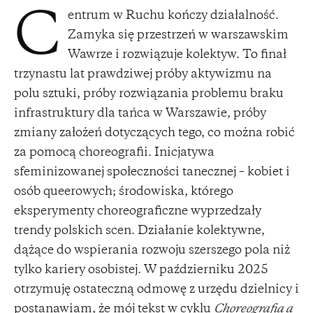
entrum w Ruchu kończy działalność.
C
Zamyka się przestrzeń w warszawskim
Wawrze i rozwiązuje kolektyw. To finał
trzynastu lat prawdziwej próby aktywizmu na
polu sztuki, próby rozwiązania problemu braku
infrastruktury dla tańca w Warszawie, próby
zmiany założeń dotyczących tego, co można robić
za pomocą choreografii. Inicjatywa
sfeminizowanej społeczności tanecznej – kobiet i
osób queerowych; środowiska, którego
eksperymenty choreograficzne wyprzedzały
trendy polskich scen. Działanie kolektywne,
dążące do wspierania rozwoju szerszego pola niż
tylko kariery osobistej. W październiku 2025
otrzymuję ostateczną odmowę z urzędu dzielnicy i
postanawiam, że mój tekst w cyklu
Choreografia a