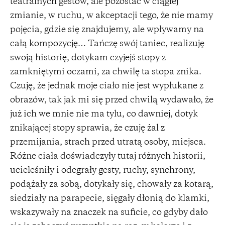
teatralnych gestów, ale pozostać w ciągłej
zmianie, w ruchu, w akceptacji tego, że nie mamy
pojęcia, gdzie się znajdujemy, ale wpływamy na
całą kompozycję… Tańczę swój taniec, realizuję
swoją historię, dotykam czyjejś stopy z
zamkniętymi oczami, za chwilę ta stopa znika.
Czuję, że jednak moje ciało nie jest wypłukane z
obrazów, tak jak mi się przed chwilą wydawało, że
już ich we mnie nie ma tylu, co dawniej, dotyk
znikającej stopy sprawia, że czuję żal z
przemijania, strach przed utratą osoby, miejsca.
Różne ciała doświadczyły tutaj różnych historii,
ucieleśniły i odegrały gesty, ruchy, synchrony,
podążały za sobą, dotykały się, chowały za kotarą,
siedziały na parapecie, sięgały dłonią do klamki,
wskazywały na znaczek na suficie, co gdyby dało