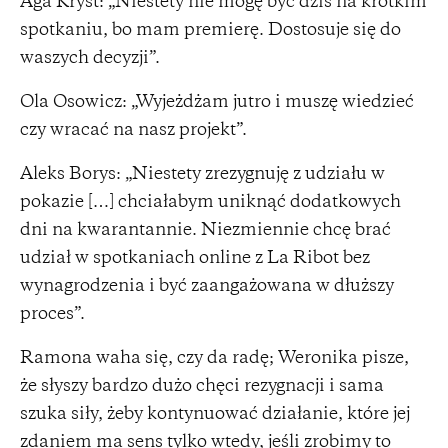
Aga Kryst: „Niestety nie mogę być dziś na krótkim
spotkaniu, bo mam premierę. Dostosuje się do
waszych decyzji”.
Ola Osowicz: „Wyjeżdżam jutro i muszę wiedzieć
czy wracać na nasz projekt”.
Aleks Borys: „Niestety zrezygnuję z udziału w
pokazie […] chciałabym uniknąć dodatkowych
dni na kwarantannie. Niezmiennie chcę brać
udział w spotkaniach online z La Ribot bez
wynagrodzenia i być zaangażowana w dłuższy
proces”.
Ramona waha się, czy da radę; Weronika pisze,
że słyszy bardzo dużo chęci rezygnacji i sama
szuka siły, żeby kontynuować działanie, które jej
zdaniem ma sens tylko wtedy, jeśli zrobimy to